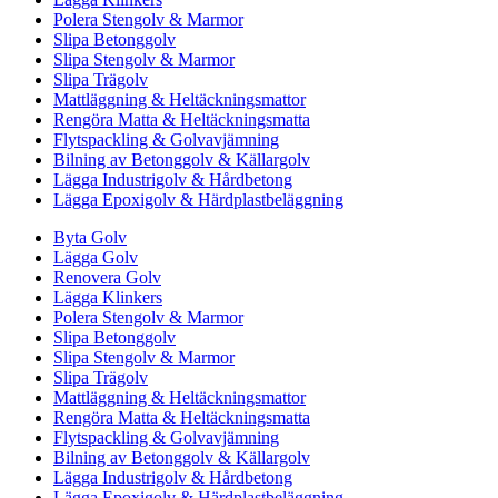
Polera Stengolv & Marmor
Slipa Betonggolv
Slipa Stengolv & Marmor
Slipa Trägolv
Mattläggning & Heltäckningsmattor
Rengöra Matta & Heltäckningsmatta
Flytspackling & Golvavjämning
Bilning av Betonggolv & Källargolv
Lägga Industrigolv & Hårdbetong
Lägga Epoxigolv & Härdplastbeläggning
Byta Golv
Lägga Golv
Renovera Golv
Lägga Klinkers
Polera Stengolv & Marmor
Slipa Betonggolv
Slipa Stengolv & Marmor
Slipa Trägolv
Mattläggning & Heltäckningsmattor
Rengöra Matta & Heltäckningsmatta
Flytspackling & Golvavjämning
Bilning av Betonggolv & Källargolv
Lägga Industrigolv & Hårdbetong
Lägga Epoxigolv & Härdplastbeläggning