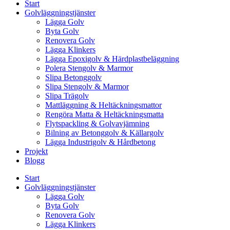
Start
Golvläggningstjänster
Lägga Golv
Byta Golv
Renovera Golv
Lägga Klinkers
Lägga Epoxigolv & Härdplastbeläggning
Polera Stengolv & Marmor
Slipa Betonggolv
Slipa Stengolv & Marmor
Slipa Trägolv
Mattläggning & Heltäckningsmattor
Rengöra Matta & Heltäckningsmatta
Flytspackling & Golvavjämning
Bilning av Betonggolv & Källargolv
Lägga Industrigolv & Hårdbetong
Projekt
Blogg
Start
Golvläggningstjänster
Lägga Golv
Byta Golv
Renovera Golv
Lägga Klinkers