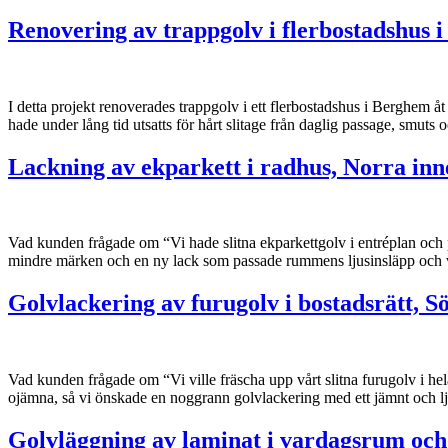
Renovering av trappgolv i flerbostadshus 
I detta projekt renoverades trappgolv i ett flerbostadshus i Berghem å
hade under lång tid utsatts för hårt slitage från daglig passage, smuts o
Lackning av ekparkett i radhus, Norra in
Vad kunden frågade om “Vi hade slitna ekparkettgolv i entréplan och på
mindre märken och en ny lack som passade rummens ljusinsläpp och 
Golvlackering av furugolv i bostadsrätt, 
Vad kunden frågade om “Vi ville fräscha upp vårt slitna furugolv i hela
ojämna, så vi önskade en noggrann golvlackering med ett jämnt och
Golvläggning av laminat i vardagsrum o