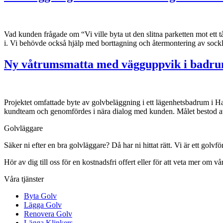
Vad kunden frågade om “Vi ville byta ut den slitna parketten mot ett t
i. Vi behövde också hjälp med borttagning och återmontering av s
Ny våtrumsmatta med vägguppvik i badru
Projektet omfattade byte av golvbeläggning i ett lägenhetsbadrum i H
kundteam och genomfördes i nära dialog med kunden. Målet bestod av e
Golvläggare
Säker ni efter en bra golvläggare? Då har ni hittat rätt. Vi är ett golvf
Hör av dig till oss för en kostnadsfri offert eller för att veta mer om vår
Våra tjänster
Byta Golv
Lägga Golv
Renovera Golv
Lägga Klinkers