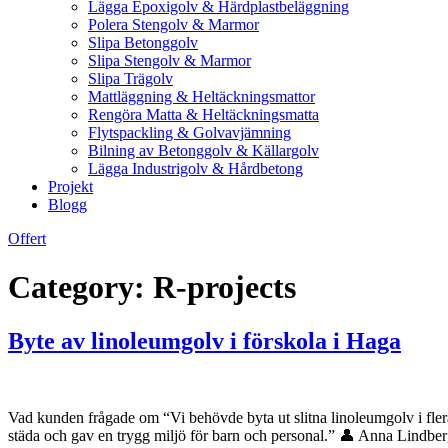
Lägga Epoxigolv & Härdplastbeläggning
Polera Stengolv & Marmor
Slipa Betonggolv
Slipa Stengolv & Marmor
Slipa Trägolv
Mattläggning & Heltäckningsmattor
Rengöra Matta & Heltäckningsmatta
Flytspackling & Golvavjämning
Bilning av Betonggolv & Källargolv
Lägga Industrigolv & Hårdbetong
Projekt
Blogg
Offert
Category:
R-projects
Byte av linoleumgolv i förskola i Haga
Vad kunden frågade om “Vi behövde byta ut slitna linoleumgolv i flera 
städa och gav en trygg miljö för barn och personal.” 👤 Anna Lind