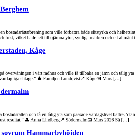
i Berghem
t en bostadsrättsförening som ville förbättra både slitstyrka och helhe
ch fukt, vilket hade lett till ojämna ytor, synliga märken och ett allmänt 
nerstaden, Kåge
 övervåningen i vårt radhus och ville få tillbaka en jämn och tålig yta
vardagliga slitage.” 👤 Familjen Lundqvist📍 Kåge📅 Mars […]
Södermalm
 bostadsrätten och få en tålig yta som passade vardagslivet bättre. Ytan
 ljust resultat.” 👤 Anna Lindberg📍 Södermalm📅 Mars 2026 Så […]
ch sovrum Hammarbyhöjden