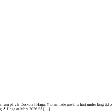
rum på vår förskola i Haga. Ytorna hade använts hårt under lång tid och 
berg📍 Haga📅 Mars 2026 Så […]