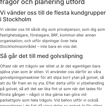
frågor och planering utförd
Vi vänder oss till de flesta kundgrupper
i Stockholm
Vi vänder oss till såväl dig som privatperson, som dig som
fastighetsägare, företagare, BRF, kommun eller annan
organisation, och utför slipningar över hela
Stockholmsområdet – inte bara en viss del.
Så går det till med golvslipning
Oftast när ett trägolv ser slitet ut är det egentligen bara
själva ytan som är sliten. Vi använder oss därför av våra
golvslipningsmaskiner för att slipa bort ytan på golvet, så
att du får fram en ny yta. Efter detta utför vi ytbehandling
på golvet, så att det ser lika fint ut som när det lades för
första gången – något vi lika gärna kan göra vid
parkettgolv som hela trägolv. Vid behov utför vi också
reparationer i de fall då vissa delar av golvet är för slitna