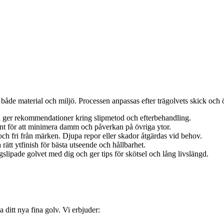
både material och miljö. Processen anpassas efter trägolvets skick och ö
ch ger rekommendationer kring slipmetod och efterbehandling.
t för att minimera damm och påverkan på övriga ytor.
ät och fri från märken. Djupa repor eller skador åtgärdas vid behov.
 rätt ytfinish för bästa utseende och hållbarhet.
slipade golvet med dig och ger tips för skötsel och lång livslängd.
a ditt nya fina golv. Vi erbjuder: