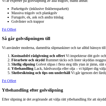
Vi är experter på golvslipning av alla trägolv, bland annat:
Parkettgolv (inklusive fiskbensparkett)
Massiva trägolv och plankgolv
Furugolv, ek, ask och andra träslag
Golvlister och trappor
Fri Offert
Så går golvslipningen till
Vi använder moderna, dammfria slipmaskiner och tar alltid hänsyn till 
Kostnadsfri rådgivning och offert
Vi inspekterar ditt golv o
Förarbete och skydd
Rummet täcks och lister skyddas noggran
Slutlig slipning
Golvet slipas i flera steg tills ytan är jämn, sl
Ytbehandling
Lack, hårdvaxolja eller olja – vi hjälper dig välja
Slutbesiktning och tips om underhåll
Vi går igenom det färdig
Fri Offert
Ytbehandling efter golvslipning
Efter slipning är det avgörande att välja rätt ytbehandling för att skydd