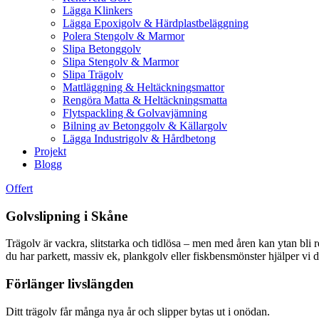
Lägga Klinkers
Lägga Epoxigolv & Härdplastbeläggning
Polera Stengolv & Marmor
Slipa Betonggolv
Slipa Stengolv & Marmor
Slipa Trägolv
Mattläggning & Heltäckningsmattor
Rengöra Matta & Heltäckningsmatta
Flytspackling & Golvavjämning
Bilning av Betonggolv & Källargolv
Lägga Industrigolv & Hårdbetong
Projekt
Blogg
Offert
Golvslipning i Skåne
Trägolv är vackra, slitstarka och tidlösa – men med åren kan ytan bli r
du har parkett, massiv ek, plankgolv eller fiskbensmönster hjälper vi dig
Förlänger livslängden
Ditt trägolv får många nya år och slipper bytas ut i onödan.