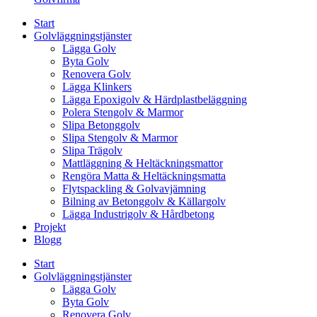
Start
Golvläggningstjänster
Lägga Golv
Byta Golv
Renovera Golv
Lägga Klinkers
Lägga Epoxigolv & Härdplastbeläggning
Polera Stengolv & Marmor
Slipa Betonggolv
Slipa Stengolv & Marmor
Slipa Trägolv
Mattläggning & Heltäckningsmattor
Rengöra Matta & Heltäckningsmatta
Flytspackling & Golvavjämning
Bilning av Betonggolv & Källargolv
Lägga Industrigolv & Hårdbetong
Projekt
Blogg
Start
Golvläggningstjänster
Lägga Golv
Byta Golv
Renovera Golv