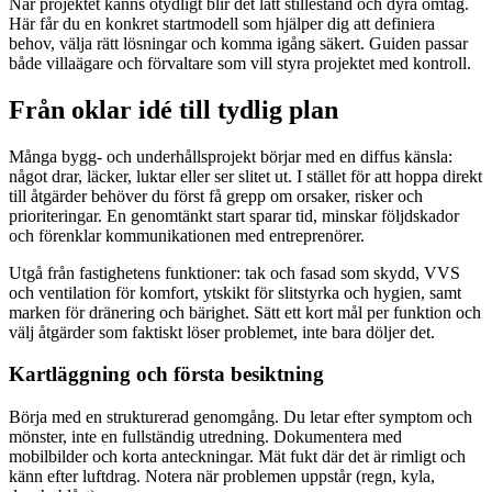
När projektet känns otydligt blir det lätt stillestånd och dyra omtag.
Här får du en konkret startmodell som hjälper dig att definiera
behov, välja rätt lösningar och komma igång säkert. Guiden passar
både villaägare och förvaltare som vill styra projektet med kontroll.
Från oklar idé till tydlig plan
Många bygg- och underhållsprojekt börjar med en diffus känsla:
något drar, läcker, luktar eller ser slitet ut. I stället för att hoppa direkt
till åtgärder behöver du först få grepp om orsaker, risker och
prioriteringar. En genomtänkt start sparar tid, minskar följdskador
och förenklar kommunikationen med entreprenörer.
Utgå från fastighetens funktioner: tak och fasad som skydd, VVS
och ventilation för komfort, ytskikt för slitstyrka och hygien, samt
marken för dränering och bärighet. Sätt ett kort mål per funktion och
välj åtgärder som faktiskt löser problemet, inte bara döljer det.
Kartläggning och första besiktning
Börja med en strukturerad genomgång. Du letar efter symptom och
mönster, inte en fullständig utredning. Dokumentera med
mobilbilder och korta anteckningar. Mät fukt där det är rimligt och
känn efter luftdrag. Notera när problemen uppstår (regn, kyla,