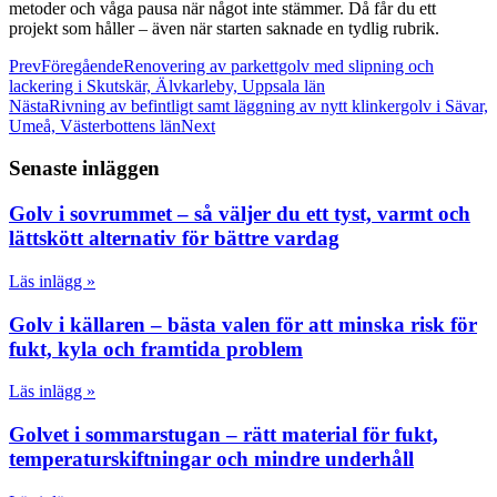
metoder och våga pausa när något inte stämmer. Då får du ett
projekt som håller – även när starten saknade en tydlig rubrik.
Prev
Föregående
Renovering av parkettgolv med slipning och
lackering i Skutskär, Älvkarleby, Uppsala län
Nästa
Rivning av befintligt samt läggning av nytt klinkergolv i Sävar,
Umeå, Västerbottens län
Next
Senaste inläggen
Golv i sovrummet – så väljer du ett tyst, varmt och
lättskött alternativ för bättre vardag
Läs inlägg »
Golv i källaren – bästa valen för att minska risk för
fukt, kyla och framtida problem
Läs inlägg »
Golvet i sommarstugan – rätt material för fukt,
temperaturskiftningar och mindre underhåll