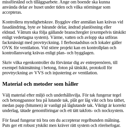
missförstånd och tilläggsarbete. Ange om boende ska kunna
använda delar av huset under tiden och vilka störningar som
accepteras.
Kontrollera myndighetskrav. Bygglov eller anmälan kan krävas vid
fasadändring, byte av bärande delar, ändrad planlösning eller
eldstad. Våtrum ska följa gällande branschregler (exempelvis tätskikt
enligt vedertagna system). Värme, vatten och avlopp ska utföras
fackmässigt med provtryckning. I flerbostadshus och lokaler gäller
OVK för ventilation. Vid större projekt kan en kontrollplan och
kontrollansvarig krävas enligt plan- och bygglagen.
Skriv vilka egenkontroller du förväntar dig av entreprenören, till
exempel fuktmätning i betong, foton på tätskikt, protokoll för
provtryckning av VVS och injustering av ventilation.
Material och metoder som håller
Välj material efter miljö och underhållsvilja. För tak fungerar tegel
och betongpannor bra på lutande tak, plåt ger låg vikt och bra täthet,
medan papp (bitumen) är vanligt på låglutande tak. Viktigt är korrekt
underlag, tätade genomföringar och ett tätt takfots- och nocksystem.
För fasad fungerar trä bra om du accepterar regelbunden målning.
Puts ger ett robust ytskikt men kräver rätt system och rörelsefogar.