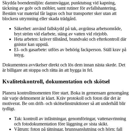
Skydda boendemiljön: dammväggar, punktutsug vid kapning,
täckning av golv och möbler, samt rutiner för avfallshantering.
Bestäm var material får lagras och hur transporter sker utan att
blockera utrymning eller skada trädgård.
Säkerhet: använd fallskydd på tak, avgränsa arbetsområde,
bryt ström vid elarbete, stäng av vatten vid rörjobb.
Heta arbeten: kräver tillstånd, brandvakt och efterkontroll där
gnistor kan uppstå.
El- och gasarbete: utförs av behörig fackperson. Ställ krav på
intyg.
Dokumentera avvikelser direkt och lös dem innan nästa skede. Det
är billigare att stoppa och rätta än att bygga in fel.
Kvalitetskontroll, dokumentation och skötsel
Planera kontrollmomenten före start. Boka in gemensam genomgång
när varje delmoment är klart. Kräv protokoll och foton där det är
motiverat. Be om drift- och skötselinstruktioner så att underhåll blir
tydligt.
Tak: kontroll av infästningar, genomföringar, vattenavrinning
och fotodokumentation före läggning av sista skikt.
Våtrum: foton på tätningar, brunnsanslutning och hörn; fall