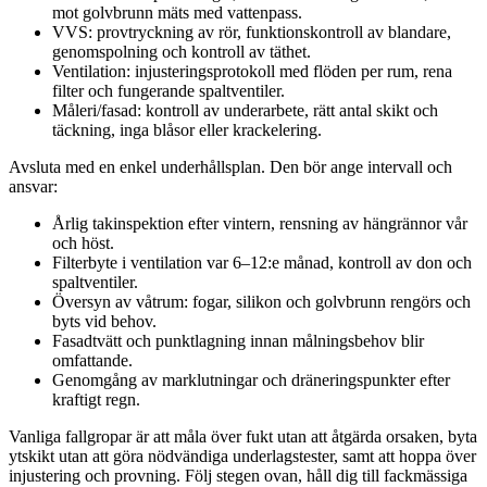
mot golvbrunn mäts med vattenpass.
VVS: provtryckning av rör, funktionskontroll av blandare,
genomspolning och kontroll av täthet.
Ventilation: injusteringsprotokoll med flöden per rum, rena
filter och fungerande spaltventiler.
Måleri/fasad: kontroll av underarbete, rätt antal skikt och
täckning, inga blåsor eller krackelering.
Avsluta med en enkel underhållsplan. Den bör ange intervall och
ansvar:
Årlig takinspektion efter vintern, rensning av hängrännor vår
och höst.
Filterbyte i ventilation var 6–12:e månad, kontroll av don och
spaltventiler.
Översyn av våtrum: fogar, silikon och golvbrunn rengörs och
byts vid behov.
Fasadtvätt och punktlagning innan målningsbehov blir
omfattande.
Genomgång av marklutningar och dräneringspunkter efter
kraftigt regn.
Vanliga fallgropar är att måla över fukt utan att åtgärda orsaken, byta
ytskikt utan att göra nödvändiga underlagstester, samt att hoppa över
injustering och provning. Följ stegen ovan, håll dig till fackmässiga