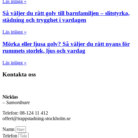
Läs inlägg »
Så väljer du rätt golv till barnfamiljen – slitstyrka,
städning och trygghet i vardagen
Läs inlägg »
Mörka eller ljusa golv? Så väljer du rätt nyans för
rummets storlek, ljus och vardag
Läs inlägg »
Kontakta oss
Nicklas
–
Samordnare
Telefon: 08-124 11 412
offert@trappstadning-stockholm.se
Namn
Telefon