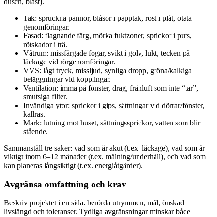
dusch, blåst).
Tak: spruckna pannor, blåsor i papptak, rost i plåt, otäta
genomföringar.
Fasad: flagnande färg, mörka fuktzoner, sprickor i puts,
rötskador i trä.
Våtrum: missfärgade fogar, svikt i golv, lukt, tecken på
läckage vid rörgenomföringar.
VVS: lågt tryck, missljud, synliga dropp, gröna/kalkiga
beläggningar vid kopplingar.
Ventilation: imma på fönster, drag, frånluft som inte “tar”,
smutsiga filter.
Invändiga ytor: sprickor i gips, sättningar vid dörrar/fönster,
kallras.
Mark: lutning mot huset, sättningssprickor, vatten som blir
stående.
Sammanställ tre saker: vad som är akut (t.ex. läckage), vad som är
viktigt inom 6–12 månader (t.ex. målning/underhåll), och vad som
kan planeras långsiktigt (t.ex. energiåtgärder).
Avgränsa omfattning och krav
Beskriv projektet i en sida: berörda utrymmen, mål, önskad
livslängd och toleranser. Tydliga avgränsningar minskar både