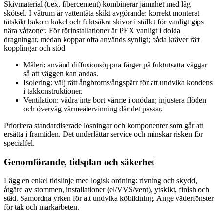
Skivmaterial (t.ex. fibercement) kombinerar jämnhet med låg
skötsel. I våtrum är vattentäta skikt avgörande: korrekt monterat
tätskikt bakom kakel och fuktsäkra skivor i stället för vanligt gips
nära våtzoner. För rörinstallationer är PEX vanligt i dolda
dragningar, medan koppar ofta används synligt; båda kräver rätt
kopplingar och stöd.
Måleri: använd diffusionsöppna färger på fuktutsatta väggar
så att väggen kan andas.
Isolering: välj rätt ångbroms/ångspärr för att undvika kondens
i takkonstruktioner.
Ventilation: vädra inte bort värme i onödan; injustera flöden
och överväg värmeåtervinning där det passar.
Prioritera standardiserade lösningar och komponenter som går att
ersätta i framtiden. Det underlättar service och minskar risken för
specialfel.
Genomförande, tidsplan och säkerhet
Lägg en enkel tidslinje med logisk ordning: rivning och skydd,
åtgärd av stommen, installationer (el/VVS/vent), ytskikt, finish och
städ. Samordna yrken för att undvika köbildning. Ange väderfönster
för tak och markarbeten.