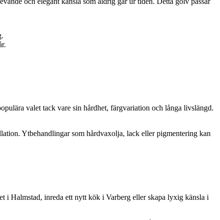
n levande och elegant känsla som aldrig går ur tiden. Detta golv passar
g.
r.
opulära valet tack vare sin hårdhet, färgvariation och långa livslängd.
allation. Ytbehandlingar som hårdvaxolja, lack eller pigmentering kan
 i Halmstad, inreda ett nytt kök i Varberg eller skapa lyxig känsla i