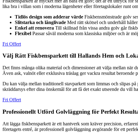
Fiskbensparkett är mycket mer än bara ett golv; det är ett uttryck för s
lika bra i villan som i moderna lägenheter eller företagslokaler runt o
Tidlös design som adderar värde
Fiskbensmönstrade golv ses 
Slitstarka och långlivade
Med rätt skötsel och underhåll håller 
Enkel att renovera
Till skillnad från vissa andra golv går fiskb
Flexibel
Passar såväl moderna som klassiska miljöer och är möjli
Fri Offert
Välj Rätt Fiskbensparkett till Hallands Hem och Lok
Det finns många olika material och dimensioner att välja mellan när du
Även ask, valnöt eller exklusiva träslag ger vackra resultat beroende p
Du kan välja mellan traditionell stavparkett som limmas och slipas på 
skräddarsys efter dina önskemål för att få det exakt utseende du vill ha
Fri Offert
Professionellt Utförd Golvläggning för Perfekt Result
Att lägga fiskbensparkett är ett hantverk som kräver precision, erfaren
företagets entré, är professionell golvläggning avgörande för ett perfekt