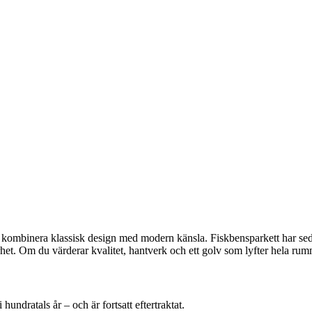
ill kombinera klassisk design med modern känsla. Fiskbensparkett har sed
het. Om du värderar kvalitet, hantverk och ett golv som lyfter hela rumme
hundratals år – och är fortsatt eftertraktat.