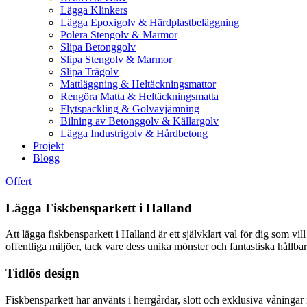
Lägga Klinkers
Lägga Epoxigolv & Härdplastbeläggning
Polera Stengolv & Marmor
Slipa Betonggolv
Slipa Stengolv & Marmor
Slipa Trägolv
Mattläggning & Heltäckningsmattor
Rengöra Matta & Heltäckningsmatta
Flytspackling & Golvavjämning
Bilning av Betonggolv & Källargolv
Lägga Industrigolv & Hårdbetong
Projekt
Blogg
Offert
Lägga Fiskbensparkett i Halland
Att lägga fiskbensparkett i Halland är ett självklart val för dig som v
offentliga miljöer, tack vare dess unika mönster och fantastiska hållbar
Tidlös design
Fiskbensparkett har använts i herrgårdar, slott och exklusiva våningar i 