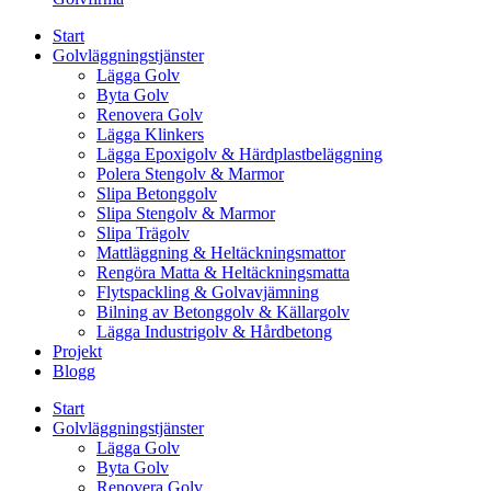
Start
Golvläggningstjänster
Lägga Golv
Byta Golv
Renovera Golv
Lägga Klinkers
Lägga Epoxigolv & Härdplastbeläggning
Polera Stengolv & Marmor
Slipa Betonggolv
Slipa Stengolv & Marmor
Slipa Trägolv
Mattläggning & Heltäckningsmattor
Rengöra Matta & Heltäckningsmatta
Flytspackling & Golvavjämning
Bilning av Betonggolv & Källargolv
Lägga Industrigolv & Hårdbetong
Projekt
Blogg
Start
Golvläggningstjänster
Lägga Golv
Byta Golv
Renovera Golv