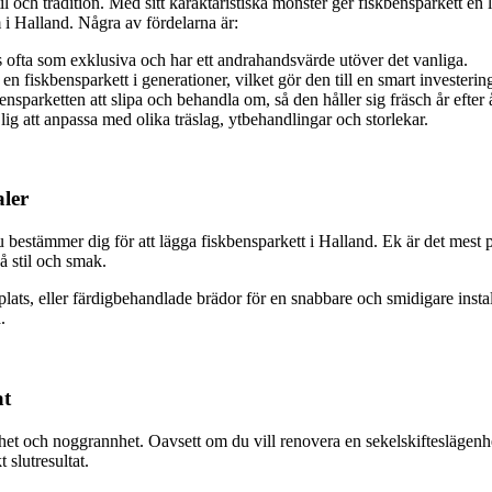
til och tradition. Med sitt karaktäristiska mönster ger fiskbensparkett e
m i Halland. Några av fördelarna är:
ofta som exklusiva och har ett andrahandsvärde utöver det vanliga.
en fiskbensparkett i generationer, vilket gör den till en smart investerin
ensparketten att slipa och behandla om, så den håller sig fräsch år efter å
g att anpassa med olika träslag, ytbehandlingar och storlekar.
aler
 bestämmer dig för att lägga fiskbensparkett i Halland. Ek är det mest p
å stil och smak.
plats, eller färdigbehandlade brädor för en snabbare och smidigare inst
.
at
het och noggrannhet. Oavsett om du vill renovera en sekelskifteslägenhet
 slutresultat.