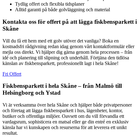
Tydlig offert och flexibla tidsplaner
Alltid garanti på både golvläggning och material
Kontakta oss för offert på att lägga fiskbensparkett i
Skåne
Vill du få ett hem med ett golv utöver det vanliga? Boka en
kostnadsfri rådgivning redan idag genom vårt kontaktformulär eller
mejla oss direkt. Vi hjälper dig gärna genom hela processen – från
idé och planering till slipning och underhåll. Förtjäna den tidlösa
känslan av fiskbensparkett, professionellt lagt i hela Skåne!
Fri Offert
Fiskbensparkett i hela Skåne – från Malmö till
Helsingborg och Ystad
Vi är verksamma över hela Skåne och hjälper både privatpersoner
och företag att lägga fiskbensparkett i hus, lägenheter, kontor,
butiker och offentliga miljöer. Oavsett om du vill förvandla ett
vardagsrum, sophisticera en matsal eller ge din entré en exklusiv
känsla har vi kunskapen och resurserna för att leverera ett unikt
resultat.