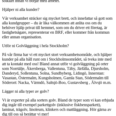
solklart innan vi börjar med arbetet.
Hjälper ni alla kunder?
Vår verksamhet sträcker sig mycket brett, och innefattar så gott som
alla kundgrupper – du är lika välkommen att anlita oss om du
behöver hjälp privat till hemmet, som om du driver ett företag, är
fastighetsägare, representerar en BRF, eller kommer från kommun
eller annan organisation.
Utför ni Golvläggning i hela Stockholm?
På vår firma har vi ett mycket stort verksamhetsområde, och hjälper
kunder på alla håll runt om i Stockholmsområdet, så tveka inte med
att ta kontakt med oss! Bland annat utför vi golvläggning på orter
som Norrtälje, Åkersberga, Vallentuna, Täby, Järfälla, Djursholm,
Danderyd, Sollentuna, Solna, Sundbyberg, Lidingö, Innerstan:
Vasastan, Östermalm, Kungsholmen, Gamla Stan, Södermalm till
Söderort: Nacka, Värmdö, Saltsjö-Boo, Gustavsberg , Älvsjö m.m.
Lägger ni alla typer av golv?
Vi är experter på alla sorters golv. Bland de typer som vi kan erbjuda
dig ingår till exempel parkettgolv (inklusive fiskbensparkett),
laminat, trägolv, linoleum, klinkers och mattläggning. Hör gärna av
dig till oss så berättar vi mer!