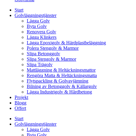
Start
Golvläggningstjänster
Lägga Golv
Byta Golv
Renovera Golv
Lägga Klinkers
Lägga Epoxigolv & Härdplastbeläggning
Polera Stengolv & Marmor
Slipa Betonggolv
Slipa Stengolv & Marmor
Slipa Trägolv
Mattläggning & Heltäckningsmattor
Rengöra Matta & Heltäckningsmatta
Flytspackling & Golvavjämning
Bilning av Betonggolv & Källargolv
Lägga Industrigolv & Hårdbetong
Projekt
Blogg
Offert
Start
Golvläggningstjänster
Lägga Golv
Byta Golv