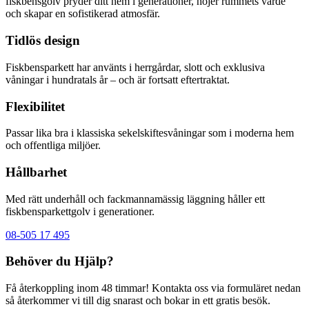
fiskbensgolv pryder ditt hem i generationer, höjer rummets värde
och skapar en sofistikerad atmosfär.
Tidlös design
Fiskbensparkett har använts i herrgårdar, slott och exklusiva
våningar i hundratals år – och är fortsatt eftertraktat.
Flexibilitet
Passar lika bra i klassiska sekelskiftesvåningar som i moderna hem
och offentliga miljöer.
Hållbarhet
Med rätt underhåll och fackmannamässig läggning håller ett
fiskbensparkettgolv i generationer.
08-505 17 495
Behöver du Hjälp?
Få återkoppling inom 48 timmar! Kontakta oss via formuläret nedan
så återkommer vi till dig snarast och bokar in ett gratis besök.