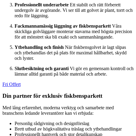
Professionellt underarbete
Ett stabilt och rätt förberett
undergolv är avgörande. Vi ser till att golvet är plant, torrt och
redo för läggning.
Fackmannamässig läggning av fiskbensparkett
Våra
skickliga golvläggare monterar stavarna med högsta precision
för att mönstret ska bli exakt och sammanhängande.
Ytbehandling och finish
När fiskbensgolvet är lagt slipas
och ytbehandlas det på plats för maximal hållbarhet, skydd
och lyster.
Slutbesiktning och garanti
Vi gör en gemensam kontroll och
lämnar alltid garanti på både material och arbete.
Fri Offert
Din partner för exklusiv fiskbensparkett
Med lång erfarenhet, moderna verktyg och samarbete med
branschens ledande leverantörer kan vi erbjuda:
Personlig rådgivning och designförslag
Brett utbud av högkvalitativa träslag och ytbehandlingar
Professionellt hantverk och stor detaljkunskap