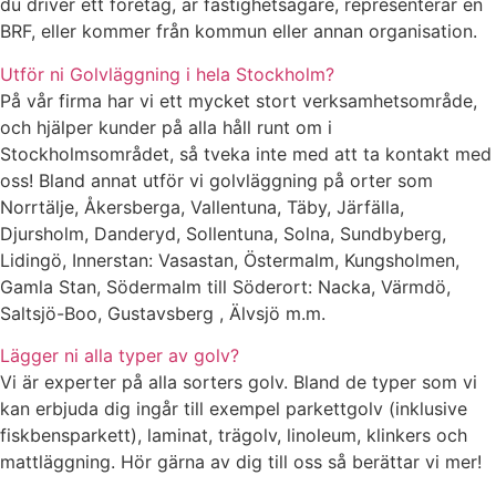
du driver ett företag, är fastighetsägare, representerar en
BRF, eller kommer från kommun eller annan organisation.
Utför ni Golvläggning i hela Stockholm?
På vår firma har vi ett mycket stort verksamhetsområde,
och hjälper kunder på alla håll runt om i
Stockholmsområdet, så tveka inte med att ta kontakt med
oss! Bland annat utför vi golvläggning på orter som
Norrtälje, Åkersberga, Vallentuna, Täby, Järfälla,
Djursholm, Danderyd, Sollentuna, Solna, Sundbyberg,
Lidingö, Innerstan: Vasastan, Östermalm, Kungsholmen,
Gamla Stan, Södermalm till Söderort: Nacka, Värmdö,
Saltsjö-Boo, Gustavsberg , Älvsjö m.m.
Lägger ni alla typer av golv?
Vi är experter på alla sorters golv. Bland de typer som vi
kan erbjuda dig ingår till exempel parkettgolv (inklusive
fiskbensparkett), laminat, trägolv, linoleum, klinkers och
mattläggning. Hör gärna av dig till oss så berättar vi mer!