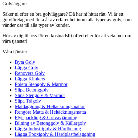
Golvläggare
Säker ni efter en bra golvläggare? Då har ni hittat rätt. Vi är ett
golvföretag med flera år av erfarenhet inom alla typer av golv, som
vänder oss till alla typer av kunder.
Hör av dig till oss för en kostnadsfri offert eller för att veta mer om
våra tjänster!
Våra tjänster
Byta Golv
Lägga Golv
Renovera Golv
Lägga Klinkers
Polera Stengolv & Marmor
Slipa Betonggolv
Slipa Stengolv & Marmor
Slipa Trägolv
Mattläggning & Heltäckningsmattor
Rengöra Matta & Heltäckningsmatta
Flytspackling & Golvavjämning
Bilning av Betonggolv & Källargolv
Lägga Industrigolv & Hårdbetong
Lägga Epoxigolv & Härdplastbeläggning