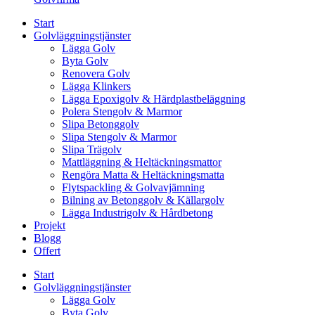
Start
Golvläggningstjänster
Lägga Golv
Byta Golv
Renovera Golv
Lägga Klinkers
Lägga Epoxigolv & Härdplastbeläggning
Polera Stengolv & Marmor
Slipa Betonggolv
Slipa Stengolv & Marmor
Slipa Trägolv
Mattläggning & Heltäckningsmattor
Rengöra Matta & Heltäckningsmatta
Flytspackling & Golvavjämning
Bilning av Betonggolv & Källargolv
Lägga Industrigolv & Hårdbetong
Projekt
Blogg
Offert
Start
Golvläggningstjänster
Lägga Golv
Byta Golv