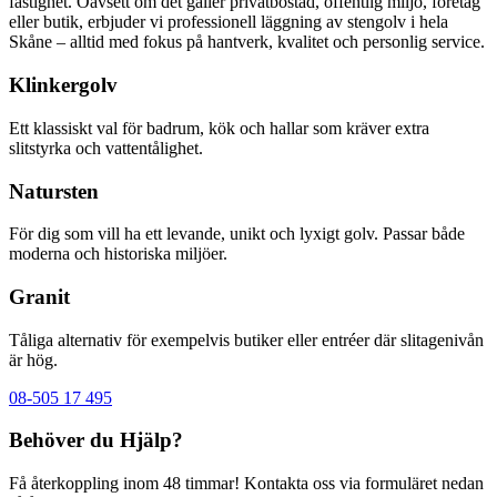
fastighet. Oavsett om det gäller privatbostad, offentlig miljö, företag
eller butik, erbjuder vi professionell läggning av stengolv i hela
Skåne – alltid med fokus på hantverk, kvalitet och personlig service.
Klinkergolv
Ett klassiskt val för badrum, kök och hallar som kräver extra
slitstyrka och vattentålighet.
Natursten
För dig som vill ha ett levande, unikt och lyxigt golv. Passar både
moderna och historiska miljöer.
Granit
Tåliga alternativ för exempelvis butiker eller entréer där slitagenivån
är hög.
08-505 17 495
Behöver du Hjälp?
Få återkoppling inom 48 timmar! Kontakta oss via formuläret nedan