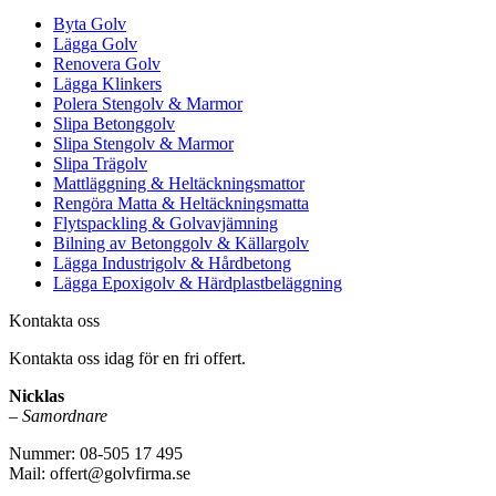
Byta Golv
Lägga Golv
Renovera Golv
Lägga Klinkers
Polera Stengolv & Marmor
Slipa Betonggolv
Slipa Stengolv & Marmor
Slipa Trägolv
Mattläggning & Heltäckningsmattor
Rengöra Matta & Heltäckningsmatta
Flytspackling & Golvavjämning
Bilning av Betonggolv & Källargolv
Lägga Industrigolv & Hårdbetong
Lägga Epoxigolv & Härdplastbeläggning
Kontakta oss
Kontakta oss idag för en fri offert.
Nicklas
–
Samordnare
Nummer: 08-505 17 495
Mail: offert@golvfirma.se