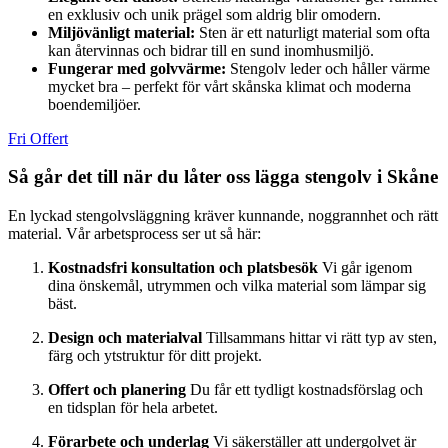
en exklusiv och unik prägel som aldrig blir omodern.
Miljövänligt material:
Sten är ett naturligt material som ofta
kan återvinnas och bidrar till en sund inomhusmiljö.
Fungerar med golvvärme:
Stengolv leder och håller värme
mycket bra – perfekt för vårt skånska klimat och moderna
boendemiljöer.
Fri Offert
Så går det till när du låter oss lägga stengolv i Skåne
En lyckad stengolvsläggning kräver kunnande, noggrannhet och rätt
material. Vår arbetsprocess ser ut så här:
Kostnadsfri konsultation och platsbesök
Vi går igenom
dina önskemål, utrymmen och vilka material som lämpar sig
bäst.
Design och materialval
Tillsammans hittar vi rätt typ av sten,
färg och ytstruktur för ditt projekt.
Offert och planering
Du får ett tydligt kostnadsförslag och
en tidsplan för hela arbetet.
Förarbete och underlag
Vi säkerställer att undergolvet är