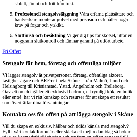
stabilt, jämnt och fritt från fukt.
Professionell stengolvsläggning
Våra erfarna plattsättare och
hantverkare monterar golvet med precision och håller höga
krav på fogar och ytskikt.
Slutfinish och besiktning
Vi ger dig tips för skötsel, utför en
noggrann slutkontroll och lämnar garanti på utfört arbete.
Fri Offert
Stengolv för hem, företag och offentliga miljöer
Vi lägger stengolv åt privatpersoner, företag, offentliga aktörer,
fastighetsägare och BRF:er i hela Skåne – från Malmö, Lund och
Helsingborg till Kristianstad, Ystad, Ängelholm och Trelleborg.
Oavsett om det gäller ett exklusivt badrum, ett rymligt kök, en butik
eller entré, har vi rätt kunskap och resurser för att skapa ett resultat
som överträffar dina förväntningar.
Kontakta oss för offert på att lägga stengolv i Skåne
Vill du skapa en exklusiv, hållbar och tidlös känsla med stengolv?
Fyll i vårt kontaktformulär eller skicka ett mejl redan idag så bokar