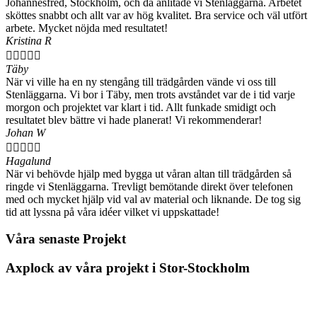
Johannesfred, Stockholm, och då anlitade vi Stenläggarna. Arbetet
sköttes snabbt och allt var av hög kvalitet. Bra service och väl utfört
arbete. Mycket nöjda med resultatet!
Kristina R





Täby
När vi ville ha en ny stengång till trädgården vände vi oss till
Stenläggarna. Vi bor i Täby, men trots avståndet var de i tid varje
morgon och projektet var klart i tid. Allt funkade smidigt och
resultatet blev bättre vi hade planerat! Vi rekommenderar!
Johan W





Hagalund
När vi behövde hjälp med bygga ut våran altan till trädgården så
ringde vi Stenläggarna. Trevligt bemötande direkt över telefonen
med och mycket hjälp vid val av material och liknande. De tog sig
tid att lyssna på våra idéer vilket vi uppskattade!
Våra senaste Projekt
Axplock av våra projekt i Stor-Stockholm