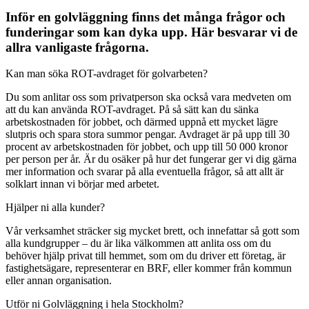
Inför en golvläggning finns det många frågor och
funderingar som kan dyka upp. Här besvarar vi de
allra vanligaste frågorna.
Kan man söka ROT-avdraget för golvarbeten?
Du som anlitar oss som privatperson ska också vara medveten om
att du kan använda ROT-avdraget. På så sätt kan du sänka
arbetskostnaden för jobbet, och därmed uppnå ett mycket lägre
slutpris och spara stora summor pengar. Avdraget är på upp till 30
procent av arbetskostnaden för jobbet, och upp till 50 000 kronor
per person per år. Är du osäker på hur det fungerar ger vi dig gärna
mer information och svarar på alla eventuella frågor, så att allt är
solklart innan vi börjar med arbetet.
Hjälper ni alla kunder?
Vår verksamhet sträcker sig mycket brett, och innefattar så gott som
alla kundgrupper – du är lika välkommen att anlita oss om du
behöver hjälp privat till hemmet, som om du driver ett företag, är
fastighetsägare, representerar en BRF, eller kommer från kommun
eller annan organisation.
Utför ni Golvläggning i hela Stockholm?