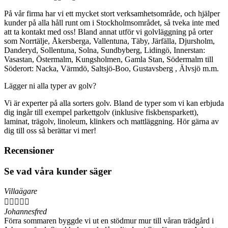
På vår firma har vi ett mycket stort verksamhetsområde, och hjälper
kunder på alla håll runt om i Stockholmsområdet, så tveka inte med
att ta kontakt med oss! Bland annat utför vi golvläggning på orter
som Norrtälje, Åkersberga, Vallentuna, Täby, Järfälla, Djursholm,
Danderyd, Sollentuna, Solna, Sundbyberg, Lidingö, Innerstan:
Vasastan, Östermalm, Kungsholmen, Gamla Stan, Södermalm till
Söderort: Nacka, Värmdö, Saltsjö-Boo, Gustavsberg , Älvsjö m.m.
Lägger ni alla typer av golv?
Vi är experter på alla sorters golv. Bland de typer som vi kan erbjuda
dig ingår till exempel parkettgolv (inklusive fiskbensparkett),
laminat, trägolv, linoleum, klinkers och mattläggning. Hör gärna av
dig till oss så berättar vi mer!
Recensioner
Se vad våra kunder säger
Villaägare





Johannesfred
Förra sommaren byggde vi ut en stödmur mur till våran trädgård i