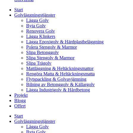
Start
Golvläggningstjänster
Lägga Golv
Byta Golv
Renovera Golv
Lägga Klinkers
Lägga Epoxigolv & Härdplastbeläggning
Polera Stengolv & Marmor
Slipa Betonggolv
Slipa Stengolv & Marmor
Slipa Trägolv
Mattläggning & Heltäckningsmattor
Rengöra Matta & Heltäckningsmatta
Flytspackling & Golvavjämning
Bilning av Betonggolv & Källargolv
Lägga Industrigolv & Hårdbetong
Projekt
Blogg
Offert
Start
Golvläggningstjänster
Lägga Golv
Byta Golv