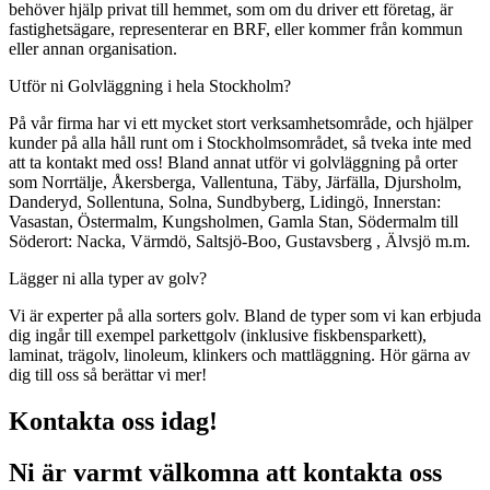
behöver hjälp privat till hemmet, som om du driver ett företag, är
fastighetsägare, representerar en BRF, eller kommer från kommun
eller annan organisation.
Utför ni Golvläggning i hela Stockholm?
På vår firma har vi ett mycket stort verksamhetsområde, och hjälper
kunder på alla håll runt om i Stockholmsområdet, så tveka inte med
att ta kontakt med oss! Bland annat utför vi golvläggning på orter
som Norrtälje, Åkersberga, Vallentuna, Täby, Järfälla, Djursholm,
Danderyd, Sollentuna, Solna, Sundbyberg, Lidingö, Innerstan:
Vasastan, Östermalm, Kungsholmen, Gamla Stan, Södermalm till
Söderort: Nacka, Värmdö, Saltsjö-Boo, Gustavsberg , Älvsjö m.m.
Lägger ni alla typer av golv?
Vi är experter på alla sorters golv. Bland de typer som vi kan erbjuda
dig ingår till exempel parkettgolv (inklusive fiskbensparkett),
laminat, trägolv, linoleum, klinkers och mattläggning. Hör gärna av
dig till oss så berättar vi mer!
Kontakta oss idag!
Ni är varmt välkomna att kontakta oss