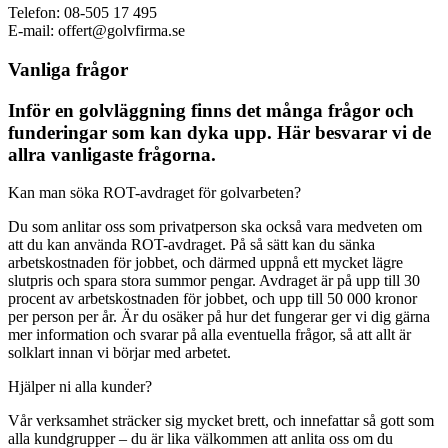
Telefon: 08-505 17 495
E-mail: offert@golvfirma.se
Vanliga frågor
Inför en golvläggning finns det många frågor och
funderingar som kan dyka upp. Här besvarar vi de
allra vanligaste frågorna.
Kan man söka ROT-avdraget för golvarbeten?
Du som anlitar oss som privatperson ska också vara medveten om
att du kan använda ROT-avdraget. På så sätt kan du sänka
arbetskostnaden för jobbet, och därmed uppnå ett mycket lägre
slutpris och spara stora summor pengar. Avdraget är på upp till 30
procent av arbetskostnaden för jobbet, och upp till 50 000 kronor
per person per år. Är du osäker på hur det fungerar ger vi dig gärna
mer information och svarar på alla eventuella frågor, så att allt är
solklart innan vi börjar med arbetet.
Hjälper ni alla kunder?
Vår verksamhet sträcker sig mycket brett, och innefattar så gott som
alla kundgrupper – du är lika välkommen att anlita oss om du