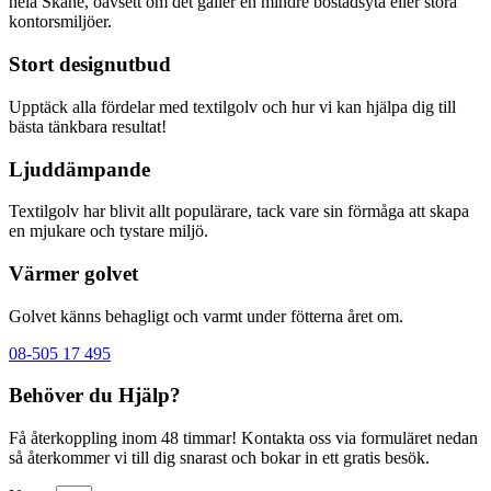
hela Skåne, oavsett om det gäller en mindre bostadsyta eller stora
kontorsmiljöer.
Stort designutbud
Upptäck alla fördelar med textilgolv och hur vi kan hjälpa dig till
bästa tänkbara resultat!
Ljuddämpande
Textilgolv har blivit allt populärare, tack vare sin förmåga att skapa
en mjukare och tystare miljö.
Värmer golvet
Golvet känns behagligt och varmt under fötterna året om.
08-505 17 495
Behöver du Hjälp?
Få återkoppling inom 48 timmar! Kontakta oss via formuläret nedan
så återkommer vi till dig snarast och bokar in ett gratis besök.