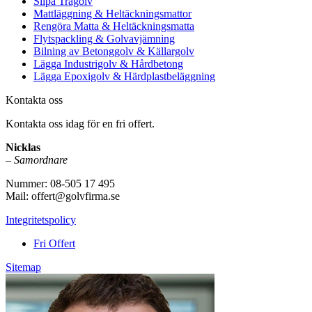
Slipa Trägolv
Mattläggning & Heltäckningsmattor
Rengöra Matta & Heltäckningsmatta
Flytspackling & Golvavjämning
Bilning av Betonggolv & Källargolv
Lägga Industrigolv & Hårdbetong
Lägga Epoxigolv & Härdplastbeläggning
Kontakta oss
Kontakta oss idag för en fri offert.
Nicklas
–
Samordnare
Nummer: 08-505 17 495
Mail: offert@golvfirma.se
Integritetspolicy
Fri Offert
Sitemap