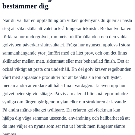
bestämmer dig
När du väl har en uppfattning om vilken golvnyans du gillar är nästa
steg att säkerställa att valet också fungerar tekniskt. Be hantverkaren
förklara hur undergolvet, rummets fuktförhållanden och den valda
golvtypen påverkar slutresultatet. Fråga hur nyansen upplevs i stora
sammanhängande ytor jämfört med ett litet prov, och om det finns
skillnader mellan matt, sidenmatt eller mer behandlad finish. Det är
också viktigt att prata om underhåll. En del golv kräver regelbunden
vård med anpassade produkter för att behålla sin ton och lyster,
medan andra är enklare att hålla fina i vardagen. Ta även upp hur
golvet beter sig vid slitage. På vissa material blir små repor mindre
synliga om färgen går igenom ytan eller om strukturen är levande.
På andra märks slitaget tydligare. En erfaren golvfackman kan
hjälpa dig väga samman utseende, användning och hållbarhet så att
du inte väljer en nyans som ser rätt ut i butik men fungerar sämre
hemma.