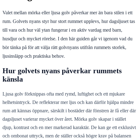
Valet mellan mörka eller ljusa golv påverkar mer än bara stilen i ett
rum. Golvets nyans styr hur stort rummet upplevs, hur dagsljuset tas
till vara och hur väl ytan fungerar i en aktiv vardag med barn,
husdjur och mycket rörelse. I den här guiden går vi igenom vad du
bör tänka på för att välja rätt golvnyans utifrån rummets storlek,
ljusinsläpp och praktiska behov.
Hur golvets nyans påverkar rummets
känsla
Ljusa golv förknippas ofta med rymd, luftighet och ett mjukare
helhetsintryck. De reflekterar mer ljus och kan därför hjälpa mindre
rum att kännas öppnare, särskilt i bostäder där fönstren är få eller där
dagsljuset varierar mycket över året. Mörka golv skapar i stället
djup, kontrast och en mer markerad karaktär. De kan ge ett exklusivt
och ombonat uttryck, men de ställer också högre krav på balansen