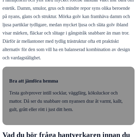
estetik. Damm, smulor, grus och mindre repor syns olika beroende
på nyans, glans och struktur. Mörka golv kan framhäva damm och
ljusa partiklar tydligare, medan mycket ljusa och släta golv ibland
visar märken, fläckar och slitage i gångstråk snabbare än man tror.
Därför är mellantoner med tydlig trästruktur ofta ett praktiskt
alternativ för den som vill ha en balanserad kombination av design
och vardagstålighet.
Bra att jämföra hemma
Testa golvprover intill socklar, väggfärg, köksluckor och
mattor. Då ser du snabbare om nyansen drar åt varmt, kallt,
gult, grått eller rött i just ditt hem.
Vad du bör fråga hantverkaren innan du