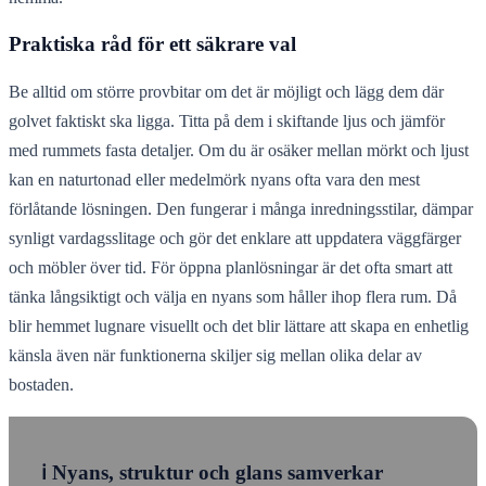
Praktiska råd för ett säkrare val
Be alltid om större provbitar om det är möjligt och lägg dem där
golvet faktiskt ska ligga. Titta på dem i skiftande ljus och jämför
med rummets fasta detaljer. Om du är osäker mellan mörkt och ljust
kan en naturtonad eller medelmörk nyans ofta vara den mest
förlåtande lösningen. Den fungerar i många inredningsstilar, dämpar
synligt vardagsslitage och gör det enklare att uppdatera väggfärger
och möbler över tid. För öppna planlösningar är det ofta smart att
tänka långsiktigt och välja en nyans som håller ihop flera rum. Då
blir hemmet lugnare visuellt och det blir lättare att skapa en enhetlig
känsla även när funktionerna skiljer sig mellan olika delar av
bostaden.
ℹ️ Nyans, struktur och glans samverkar