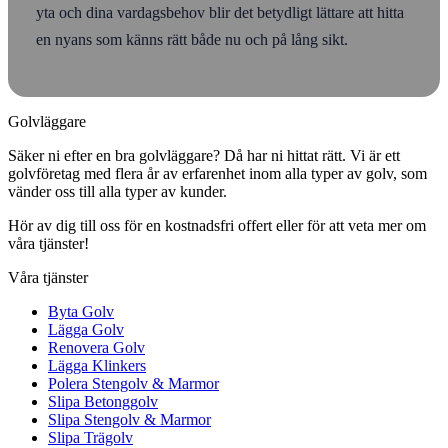
yta och dina vardagsbehov blir det betydligt lättare att hitta
en nyans som känns rätt både nu och på lång sikt.
Golvläggare
Säker ni efter en bra golvläggare? Då har ni hittat rätt. Vi är ett
golvföretag med flera år av erfarenhet inom alla typer av golv, som
vänder oss till alla typer av kunder.
Hör av dig till oss för en kostnadsfri offert eller för att veta mer om
våra tjänster!
Våra tjänster
Byta Golv
Lägga Golv
Renovera Golv
Lägga Klinkers
Polera Stengolv & Marmor
Slipa Betonggolv
Slipa Stengolv & Marmor
Slipa Trägolv