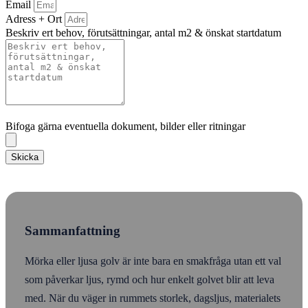
Email
Adress + Ort
Beskriv ert behov, förutsättningar, antal m2 & önskat startdatum
Bifoga gärna eventuella dokument, bilder eller ritningar
Bifoga gärna eventuella dokument, bilder eller ritningar
Skicka
Sammanfattning
Mörka eller ljusa golv är inte bara en smakfråga utan ett val
som påverkar ljus, rymd och hur enkelt golvet blir att leva
med. När du väger in rummets storlek, dagsljus, materialets