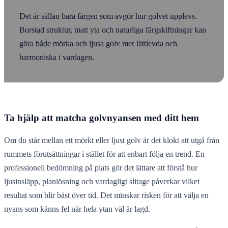
Det är sällan bara färgen som avgör hur golvet upplevs.
Borstad struktur, matt yta och naturliga färgskiftningar kan
göra både mörka och ljusa golv mer lättlevda och
harmoniska i vardagen.
Ta hjälp att matcha golvnyansen med ditt hem
Om du står mellan ett mörkt eller ljust golv är det klokt att utgå från
rummets förutsättningar i stället för att enbart följa en trend. En
professionell bedömning på plats gör det lättare att förstå hur
ljusinsläpp, planlösning och vardagligt slitage påverkar vilket
resultat som blir bäst över tid. Det minskar risken för att välja en
nyans som känns fel när hela ytan väl är lagd.