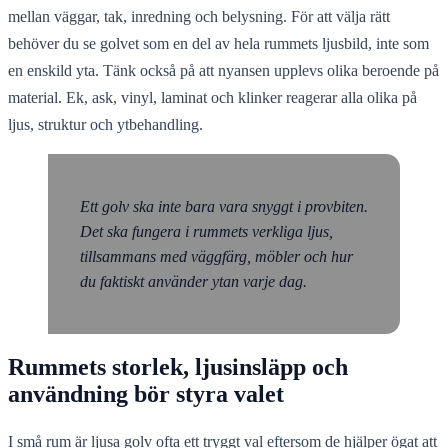
mellan väggar, tak, inredning och belysning. För att välja rätt
behöver du se golvet som en del av hela rummets ljusbild, inte som
en enskild yta. Tänk också på att nyansen upplevs olika beroende på
material. Ek, ask, vinyl, laminat och klinker reagerar alla olika på
ljus, struktur och ytbehandling.
Ett golv ska inte bara vara snyggt i provbiten.
Det ska fungera i rummets verkliga ljus,
tillsammans med väggfärg, möbler och hur
du faktiskt använder ytan varje dag.
Rummets storlek, ljusinsläpp och
användning bör styra valet
I små rum är ljusa golv ofta ett tryggt val eftersom de hjälper ögat att