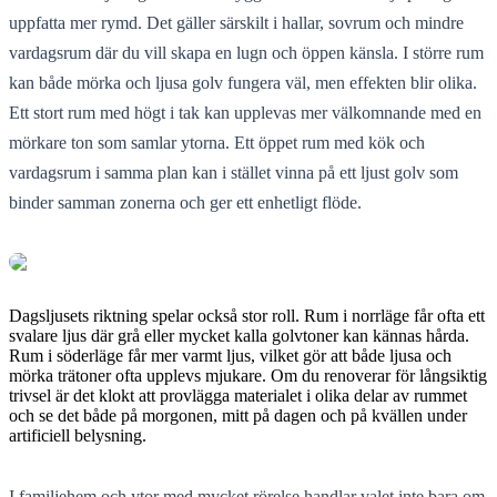
uppfatta mer rymd. Det gäller särskilt i hallar, sovrum och mindre
vardagsrum där du vill skapa en lugn och öppen känsla. I större rum
kan både mörka och ljusa golv fungera väl, men effekten blir olika.
Ett stort rum med högt i tak kan upplevas mer välkomnande med en
mörkare ton som samlar ytorna. Ett öppet rum med kök och
vardagsrum i samma plan kan i stället vinna på ett ljust golv som
binder samman zonerna och ger ett enhetligt flöde.
Dagsljusets riktning spelar också stor roll. Rum i norrläge får ofta ett
svalare ljus där grå eller mycket kalla golvtoner kan kännas hårda.
Rum i söderläge får mer varmt ljus, vilket gör att både ljusa och
mörka trätoner ofta upplevs mjukare. Om du renoverar för långsiktig
trivsel är det klokt att provlägga materialet i olika delar av rummet
och se det både på morgonen, mitt på dagen och på kvällen under
artificiell belysning.
I familjehem och ytor med mycket rörelse handlar valet inte bara om