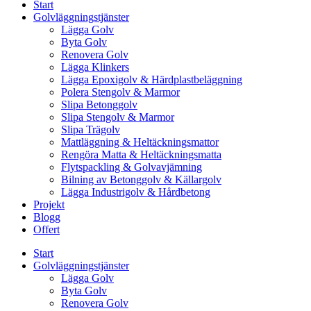
Start
Golvläggningstjänster
Lägga Golv
Byta Golv
Renovera Golv
Lägga Klinkers
Lägga Epoxigolv & Härdplastbeläggning
Polera Stengolv & Marmor
Slipa Betonggolv
Slipa Stengolv & Marmor
Slipa Trägolv
Mattläggning & Heltäckningsmattor
Rengöra Matta & Heltäckningsmatta
Flytspackling & Golvavjämning
Bilning av Betonggolv & Källargolv
Lägga Industrigolv & Hårdbetong
Projekt
Blogg
Offert
Start
Golvläggningstjänster
Lägga Golv
Byta Golv
Renovera Golv