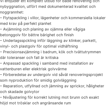
Vi erbjuder ett komplett utbud för både renovering och
nybyggnation, utfört med dokumenterad kvalitet och
noggrannhet:
– Flytspackling i villor, lägenheter och kommersiella lokaler
med krav på perfekt planhet
– Avjämning och planing av ojämna eller vågiga
betonggolv för bättre bärighet och finish
– Underlagsspckling inför läggning av klinker, parkett,
vinyl- och plastgolv för optimal vidhäftning
– Precisionsavjämning i badrum, kök och tvättutrymmen
där toleranser och fall är kritiska
– Anpassad spackling i samband med installation av
vattenburen eller elektrisk golvvärme
– Förberedelse av undergolv vid såväl renoveringsprojekt
som nyproduktion för smidig golvläggning
– Reparation, utfyllnad och jämning av sprickor, håligheter
och skadade golvytor
– Nivåjustering för korrekt lutning mot brunn och exakt
höjd mot trösklar och angränsande rum