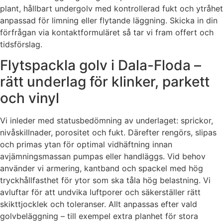
plant, hållbart undergolv med kontrollerad fukt och ytråhet
anpassad för limning eller flytande läggning. Skicka in din
förfrågan via kontaktformuläret så tar vi fram offert och
tidsförslag.
Flytspackla golv i Dala-Floda –
rätt underlag för klinker, parkett
och vinyl
Vi inleder med statusbedömning av underlaget: sprickor,
nivåskillnader, porositet och fukt. Därefter rengörs, slipas
och primas ytan för optimal vidhäftning innan
avjämningsmassan pumpas eller handläggs. Vid behov
använder vi armering, kantband och spackel med hög
tryckhållfasthet för ytor som ska tåla hög belastning. Vi
avluftar för att undvika luftporer och säkerställer rätt
skikttjocklek och toleranser. Allt anpassas efter vald
golvbeläggning – till exempel extra planhet för stora