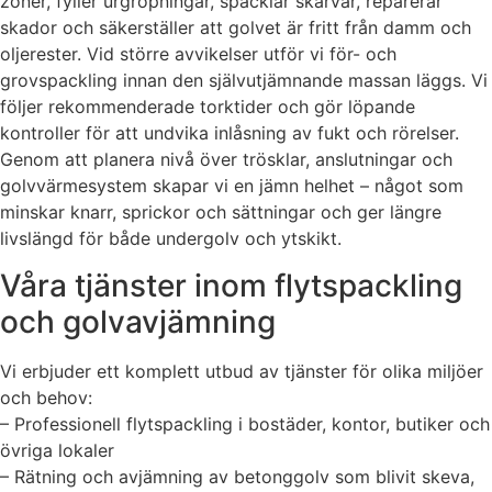
zoner, fyller urgröpningar, spacklar skarvar, reparerar
skador och säkerställer att golvet är fritt från damm och
oljerester. Vid större avvikelser utför vi för- och
grovspackling innan den självutjämnande massan läggs. Vi
följer rekommenderade torktider och gör löpande
kontroller för att undvika inlåsning av fukt och rörelser.
Genom att planera nivå över trösklar, anslutningar och
golvvärmesystem skapar vi en jämn helhet – något som
minskar knarr, sprickor och sättningar och ger längre
livslängd för både undergolv och ytskikt.
Våra tjänster inom flytspackling
och golvavjämning
Vi erbjuder ett komplett utbud av tjänster för olika miljöer
och behov:
– Professionell flytspackling i bostäder, kontor, butiker och
övriga lokaler
– Rätning och avjämning av betonggolv som blivit skeva,