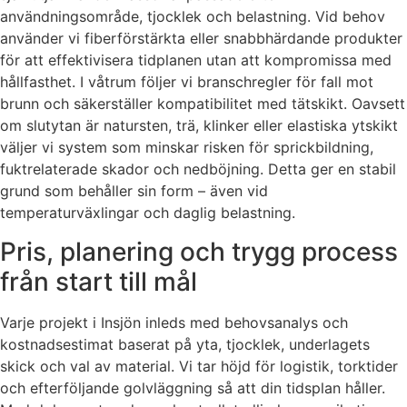
användningsområde, tjocklek och belastning. Vid behov
använder vi fiberförstärkta eller snabbhärdande produkter
för att effektivisera tidplanen utan att kompromissa med
hållfasthet. I våtrum följer vi branschregler för fall mot
brunn och säkerställer kompatibilitet med tätskikt. Oavsett
om slutytan är natursten, trä, klinker eller elastiska ytskikt
väljer vi system som minskar risken för sprickbildning,
fuktrelaterade skador och nedböjning. Detta ger en stabil
grund som behåller sin form – även vid
temperaturväxlingar och daglig belastning.
Pris, planering och trygg process
från start till mål
Varje projekt i Insjön inleds med behovsanalys och
kostnadsestimat baserat på yta, tjocklek, underlagets
skick och val av material. Vi tar höjd för logistik, torktider
och efterföljande golvläggning så att din tidsplan håller.