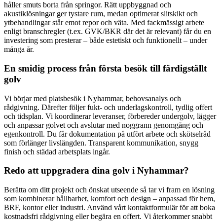
håller smuts borta från springor. Rätt uppbyggnad och
akustiklösningar ger tystare rum, medan optimerat slitskikt och
ytbehandlingar står emot repor och väta. Med fackmässigt arbete
enligt branschregler (t.ex. GVK/BKR där det är relevant) får du en
investering som presterar – både estetiskt och funktionellt – under
många år.
En smidig process från första besök till färdigställt
golv
Vi börjar med platsbesök i Nyhammar, behovsanalys och
rådgivning. Därefter följer fukt- och underlagskontroll, tydlig offert
och tidsplan. Vi koordinerar leveranser, förbereder undergolv, lägger
och anpassar golvet och avslutar med noggrann genomgång och
egenkontroll. Du får dokumentation på utfört arbete och skötselråd
som förlänger livslängden. Transparent kommunikation, snygg
finish och städad arbetsplats ingår.
Redo att uppgradera dina golv i Nyhammar?
Berätta om ditt projekt och önskat utseende så tar vi fram en lösning
som kombinerar hållbarhet, komfort och design – anpassad för hem,
BRF, kontor eller industri. Använd vårt kontaktformulär för att boka
kostnadsfri rådgivning eller begära en offert. Vi återkommer snabbt