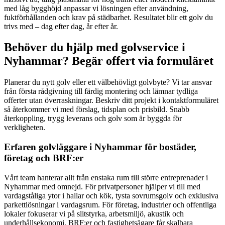
med låg bygghöjd anpassar vi lösningen efter användning,
fuktförhållanden och krav på städbarhet. Resultatet blir ett golv du
trivs med – dag efter dag, år efter år.
Behöver du hjälp med golvservice i
Nyhammar? Begär offert via formuläret
Planerar du nytt golv eller ett välbehövligt golvbyte? Vi tar ansvar
från första rådgivning till färdig montering och lämnar tydliga
offerter utan överraskningar. Beskriv ditt projekt i kontaktformuläret
så återkommer vi med förslag, tidsplan och prisbild. Snabb
återkoppling, trygg leverans och golv som är byggda för
verkligheten.
Erfaren golvläggare i Nyhammar för bostäder,
företag och BRF:er
Vårt team hanterar allt från enstaka rum till större entreprenader i
Nyhammar med omnejd. För privatpersoner hjälper vi till med
vardagståliga ytor i hallar och kök, tysta sovrumsgolv och exklusiva
parkettlösningar i vardagsrum. För företag, industrier och offentliga
lokaler fokuserar vi på slitstyrka, arbetsmiljö, akustik och
underhållsekonomi. BRF:er och fastighetsägare får skalbara