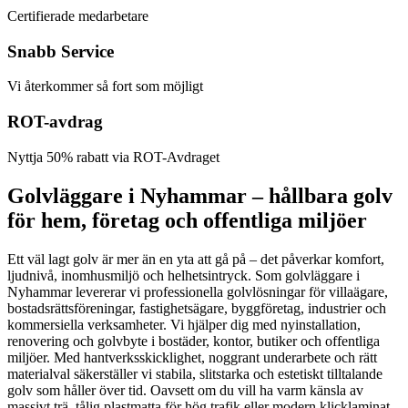
Certifierade medarbetare
Snabb Service
Vi återkommer så fort som möjligt
ROT-avdrag
Nyttja 50% rabatt via ROT-Avdraget
Golvläggare i Nyhammar – hållbara golv
för hem, företag och offentliga miljöer
Ett väl lagt golv är mer än en yta att gå på – det påverkar komfort,
ljudnivå, inomhusmiljö och helhetsintryck. Som golvläggare i
Nyhammar levererar vi professionella golvlösningar för villaägare,
bostadsrättsföreningar, fastighetsägare, byggföretag, industrier och
kommersiella verksamheter. Vi hjälper dig med nyinstallation,
renovering och golvbyte i bostäder, kontor, butiker och offentliga
miljöer. Med hantverksskicklighet, noggrant underarbete och rätt
materialval säkerställer vi stabila, slitstarka och estetiskt tilltalande
golv som håller över tid. Oavsett om du vill ha varm känsla av
massivt trä, tålig plastmatta för hög trafik eller modern klicklaminat