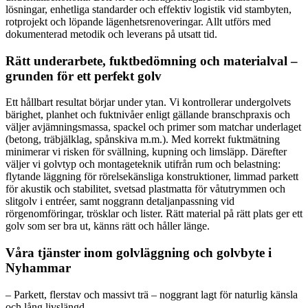
lösningar, enhetliga standarder och effektiv logistik vid stambyten,
rotprojekt och löpande lägenhetsrenoveringar. Allt utförs med
dokumenterad metodik och leverans på utsatt tid.
Rätt underarbete, fuktbedömning och materialval –
grunden för ett perfekt golv
Ett hållbart resultat börjar under ytan. Vi kontrollerar undergolvets
bärighet, planhet och fuktnivåer enligt gällande branschpraxis och
väljer avjämningsmassa, spackel och primer som matchar underlaget
(betong, träbjälklag, spånskiva m.m.). Med korrekt fuktmätning
minimerar vi risken för svällning, kupning och limsläpp. Därefter
väljer vi golvtyp och montage­teknik utifrån rum och belastning:
flytande läggning för rörelsekänsliga konstruktioner, limmad parkett
för akustik och stabilitet, svetsad plastmatta för våtutrymmen och
slitgolv i entréer, samt noggrann detaljanpassning vid
rörgenomföringar, trösklar och lister. Rätt material på rätt plats ger ett
golv som ser bra ut, känns rätt och håller länge.
Våra tjänster inom golvläggning och golvbyte i
Nyhammar
– Parkett, flerstav och massivt trä – noggrant lagt för naturlig känsla
och lång livslängd