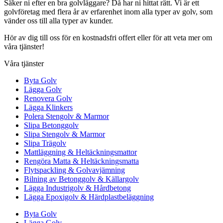
Säker ni efter en bra golvläggare? Då har ni hittat rätt. Vi är ett
golvföretag med flera år av erfarenhet inom alla typer av golv, som
vänder oss till alla typer av kunder.
Hör av dig till oss för en kostnadsfri offert eller för att veta mer om
våra tjänster!
Våra tjänster
Byta Golv
Lägga Golv
Renovera Golv
Lägga Klinkers
Polera Stengolv & Marmor
Slipa Betonggolv
Slipa Stengolv & Marmor
Slipa Trägolv
Mattläggning & Heltäckningsmattor
Rengöra Matta & Heltäckningsmatta
Flytspackling & Golvavjämning
Bilning av Betonggolv & Källargolv
Lägga Industrigolv & Hårdbetong
Lägga Epoxigolv & Härdplastbeläggning
Byta Golv
Lägga Golv