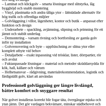
– Laminat och klickgolv – smarta lösningar med slitstyrka, låg
bygghöjd och snabb montering
– Vinyl, plastmatta och andra tåliga ytor – lättstädade alternativ för
hög trafik och offentliga miljöer
– Golvläggning i villor, lägenheter, kontor och butik – anpassat efter
funktion och design
– Underarbete – spackling, avjämning, slipning och primning för ett
jämnt och stabilt underlag
– Demontering – varsam rivning och bortforsling av gamla golv
inför ny installation
– Golvrenovering och byte – uppfräschning av slitna ytor eller
komplett utbyte vid behov
– Detaljarbete – exakt inpassning vid trösklar, lister, dörrpartier, rör
och avslut
– Fuktanpassade lösningar – material och metoder skräddarsydda för
kök, hall, källare och våtrum
– Helhetsansvar – rådgivning, materialrekommendation, logistik och
färdigställt golv, klart att användas
Professionell golvläggning ger längre livslängd,
bättre komfort och snyggare resultat
När golvet installeras korrekt blir fogar täta, övergångar mjuka och
ytan jämn. Det gör vardagen bekvämare, minskar städbehovet och