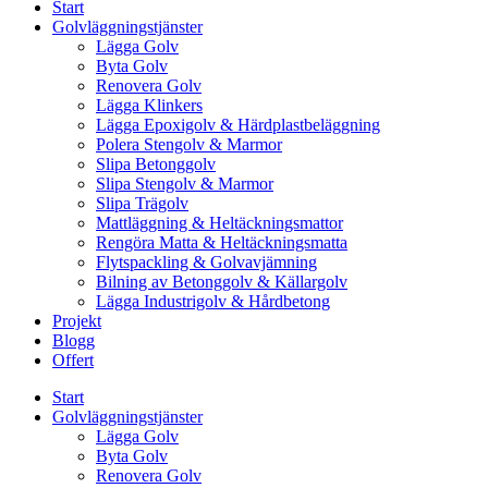
Start
Golvläggningstjänster
Lägga Golv
Byta Golv
Renovera Golv
Lägga Klinkers
Lägga Epoxigolv & Härdplastbeläggning
Polera Stengolv & Marmor
Slipa Betonggolv
Slipa Stengolv & Marmor
Slipa Trägolv
Mattläggning & Heltäckningsmattor
Rengöra Matta & Heltäckningsmatta
Flytspackling & Golvavjämning
Bilning av Betonggolv & Källargolv
Lägga Industrigolv & Hårdbetong
Projekt
Blogg
Offert
Start
Golvläggningstjänster
Lägga Golv
Byta Golv
Renovera Golv