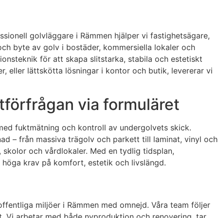
essionell golvläggare i Rämmen hjälper vi fastighetsägare,
 och byte av golv i bostäder, kommersiella lokaler och
nsteknik för att skapa slitstarka, stabila och estetiskt
 eller lättskötta lösningar i kontor och butik, levererar vi
förfrågan via formuläret
 med fuktmätning och kontroll av undergolvets skick.
d – från massiva trägolv och parkett till laminat, vinyl och
, skolor och vårdlokaler. Med en tydlig tidsplan,
 höga krav på komfort, estetik och livslängd.
h offentliga miljöer i Rämmen med omnejd. Våra team följer
lt. Vi arbetar med både nyproduktion och renovering, tar