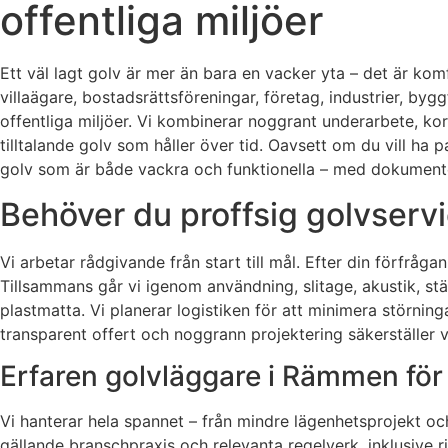
offentliga miljöer
Ett väl lagt golv är mer än bara en vacker yta – det är komf
villaägare, bostadsrättsföreningar, företag, industrier, by
offentliga miljöer. Vi kombinerar noggrant underarbete, korr
tilltalande golv som håller över tid. Oavsett om du vill ha p
golv som är både vackra och funktionella – med dokumente
Behöver du proffsig golvservi
Vi arbetar rådgivande från start till mål. Efter din förfr
Tillsammans går vi igenom användning, slitage, akustik, stä
plastmatta. Vi planerar logistiken för att minimera störninga
transparent offert och noggrann projektering säkerställer 
Erfaren golvläggare i Rämmen för 
Vi hanterar hela spannet – från mindre lägenhetsprojekt och 
gällande branschpraxis och relevanta regelverk, inklusive r