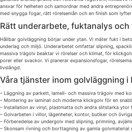
ansvar för helheten och samordnar med andra entreprenörer 
med snygga fogar, rätt rörelsemån och en finish som lyfte
Rätt underarbete, fuktanalys och te
Hållbar golvläggning börjar under ytan. Vi mäter fukt i bet
underlag och miljö. Underarbetet omfattar slipning, spackli
massiva trägolv beaktar vi rörelser och klimat, för klickgol
porer eller svackor. Vi planerar expansionsfogar, rörelsem
livslängd.
Våra tjänster inom golvläggning 
– Läggning av parkett, lamell- och massiva trägolv med kor
– Montering av laminat och moderna klickgolv för en snabb
– Installation av vinyl, plastmatta och andra slitstarka ytor 
– Golvarbeten i villor, lägenheter, kontor, butiker och övri
– Förberedelse av undergolv med slipning, primning, avjäm
– Skonsam rivning och borttagning av gamla golvmaterial sa