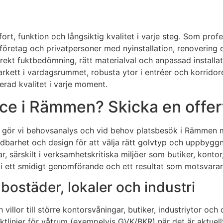
ort, funktion och långsiktig kvalitet i varje steg. Som prof
ggföretag och privatpersoner med nyinstallation, renovering
ekt fuktbedömning, rätt materialval och anpassad installatio
arkett i vardagsrummet, robusta ytor i entréer och korridorer,
rad kvalitet i varje moment.
ce i Rämmen? Skicka en offert
ågan gör vi behovsanalys och vid behov platsbesök i Rämmen
dbarhet och design för att välja rätt golvtyp och uppbyggna
r, särskilt i verksamhetskritiska miljöer som butiker, kontor
vi ett smidigt genomförande och ett resultat som motsvarar
bostäder, lokaler och industri
villor till större kontorsvåningar, butiker, industriytor oc
iktlinjer för våtrum (exempelvis GVK/BKR) när det är aktuel