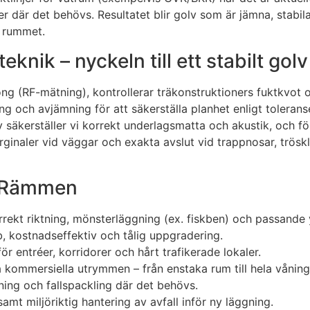
där det behövs. Resultatet blir golv som är jämna, stabila 
r rummet.
knik – nyckeln till ett stabilt golv
ong (RF-mätning), kontrollerar träkonstruktioners fuktkvot 
ng och avjämning för att säkerställa planhet enligt tolerans
v säkerställer vi korrekt underlagsmatta och akustik, och för
arginaler vid väggar och exakta avslut vid trappnosar, trös
i Rämmen
rekt riktning, mönsterläggning (ex. fiskben) och passande 
, kostnadseffektiv och tålig uppgradering.
för entréer, korridorer och hårt trafikerade lokaler.
ga kommersiella utrymmen – från enstaka rum till hela våning
ning och fallspackling där det behövs.
mt miljöriktig hantering av avfall inför ny läggning.