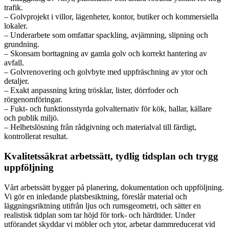
trafik.
– Golvprojekt i villor, lägenheter, kontor, butiker och kommersiella
lokaler.
– Underarbete som omfattar spackling, avjämning, slipning och
grundning.
– Skonsam borttagning av gamla golv och korrekt hantering av
avfall.
– Golvrenovering och golvbyte med uppfräschning av ytor och
detaljer.
– Exakt anpassning kring trösklar, lister, dörrfoder och
rörgenomföringar.
– Fukt- och funktionsstyrda golvalternativ för kök, hallar, källare
och publik miljö.
– Helhetslösning från rådgivning och materialval till färdigt,
kontrollerat resultat.
Kvalitetssäkrat arbetssätt, tydlig tidsplan och trygg
uppföljning
Vårt arbetssätt bygger på planering, dokumentation och uppföljning.
Vi gör en inledande platsbesiktning, föreslår material och
läggningsriktning utifrån ljus och rumsgeometri, och sätter en
realistisk tidplan som tar höjd för tork- och härdtider. Under
utförandet skyddar vi möbler och ytor, arbetar dammreducerat vid