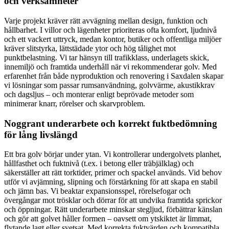
och verksamheter
Varje projekt kräver rätt avvägning mellan design, funktion och
hållbarhet. I villor och lägenheter prioriteras ofta komfort, ljudnivå
och ett vackert uttryck, medan kontor, butiker och offentliga miljöer
kräver slitstyrka, lättstädade ytor och hög tålighet mot
punktbelastning. Vi tar hänsyn till trafikklass, underlagets skick,
innemiljö och framtida underhåll när vi rekommenderar golv. Med
erfarenhet från både nyproduktion och renovering i Saxdalen skapar
vi lösningar som passar rumsanvändning, golvvärme, akustikkrav
och dagsljus – och monterar enligt beprövade metoder som
minimerar knarr, rörelser och skarvproblem.
Noggrant underarbete och korrekt fuktbedömning
för lång livslängd
Ett bra golv börjar under ytan. Vi kontrollerar undergolvets planhet,
hållfasthet och fuktnivå (t.ex. i betong eller träbjälklag) och
säkerställer att rätt torktider, primer och spackel används. Vid behov
utför vi avjämning, slipning och förstärkning för att skapa en stabil
och jämn bas. Vi beaktar expansionsspel, rörelsefogar och
övergångar mot trösklar och dörrar för att undvika framtida sprickor
och öppningar. Rätt underarbete minskar stegljud, förbättrar känslan
och gör att golvet håller formen – oavsett om ytskiktet är limmat,
flytande lagt eller svetsat. Med korrekta fuktvärden och kompatibla