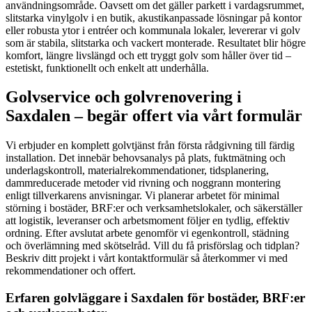
användningsområde. Oavsett om det gäller parkett i vardagsrummet,
slitstarka vinylgolv i en butik, akustikanpassade lösningar på kontor
eller robusta ytor i entréer och kommunala lokaler, levererar vi golv
som är stabila, slitstarka och vackert monterade. Resultatet blir högre
komfort, längre livslängd och ett tryggt golv som håller över tid –
estetiskt, funktionellt och enkelt att underhålla.
Golvservice och golvrenovering i
Saxdalen – begär offert via vårt formulär
Vi erbjuder en komplett golvtjänst från första rådgivning till färdig
installation. Det innebär behovsanalys på plats, fuktmätning och
underlagskontroll, materialrekommendationer, tidsplanering,
dammreducerade metoder vid rivning och noggrann montering
enligt tillverkarens anvisningar. Vi planerar arbetet för minimal
störning i bostäder, BRF:er och verksamhetslokaler, och säkerställer
att logistik, leveranser och arbetsmoment följer en tydlig, effektiv
ordning. Efter avslutat arbete genomför vi egenkontroll, städning
och överlämning med skötselråd. Vill du få prisförslag och tidplan?
Beskriv ditt projekt i vårt kontaktformulär så återkommer vi med
rekommendationer och offert.
Erfaren golvläggare i Saxdalen för bostäder, BRF:er