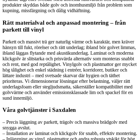
produkter skyddas både golv och inomhusmiljö från problem som
kupning, missfärgning och dålig vidhäftning.
Rätt materialval och anpassad montering – från
parkett till vinyl
Parkett och massivt trä ger naturlig värme och karaktär, men kräver
hänsyn till fukt, rörelser och rätt underlag; ibland bör golvet limmas,
ibland läggas flytande med akustikunderlag. Laminat och moderna
klickgolv är slitstarka och prisvärda alternativ som monteras snabbt
och rent, med god reptålighet. Vinylgolv och plastmattor ger mycket
hög tålighet och enkel städning i entréer, korridorer, butiker och
lättare industri – med svetsade skarvar där hygien och täthet
prioriteras. Vi dimensionerar lösningar efter belastning, väljer rätt
underlagsfoam eller stegljudsmatta, säkerställer kompatibilitet med
golvvärme och använder emissionsklassade lim och spackel för en
sund innemiljö.
Våra golvtjänster i Saxdalen
– Precis läggning av parkett, trägolv och massiva brädgolv med
snygga avslut.
– Installation av laminat och klickgolv för snabb, effektiv montering.
– Inläggning av vinyl, plastmattor och andra robusta ytskikt för hög