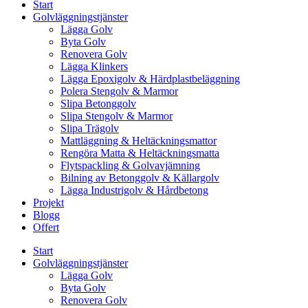
Start
Golvläggningstjänster
Lägga Golv
Byta Golv
Renovera Golv
Lägga Klinkers
Lägga Epoxigolv & Härdplastbeläggning
Polera Stengolv & Marmor
Slipa Betonggolv
Slipa Stengolv & Marmor
Slipa Trägolv
Mattläggning & Heltäckningsmattor
Rengöra Matta & Heltäckningsmatta
Flytspackling & Golvavjämning
Bilning av Betonggolv & Källargolv
Lägga Industrigolv & Hårdbetong
Projekt
Blogg
Offert
Start
Golvläggningstjänster
Lägga Golv
Byta Golv
Renovera Golv