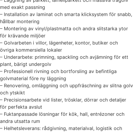
– Läggning av parkett, lamellparkett och massiva trägolv
med exakt passning
– Installation av laminat och smarta klicksystem för snabb,
hållbar montering
– Montering av vinyl/plastmatta och andra slitstarka ytor
för krävande miljöer
– Golvarbeten i villor, lägenheter, kontor, butiker och
övriga kommersiella lokaler
– Underarbete: primning, spackling och avjämning för ett
plant, bärigt undergolv
– Professionell rivning och bortforsling av befintliga
golvmaterial före ny läggning
– Renovering, omläggning och uppfräschning av slitna golv
och ytskikt
– Precisionsarbete vid lister, trösklar, dörrar och detaljer
för perfekta avslut
– Fuktanpassade lösningar för kök, hall, entrézoner och
andra utsatta rum
– Helhetsleverans: rådgivning, materialval, logistik och