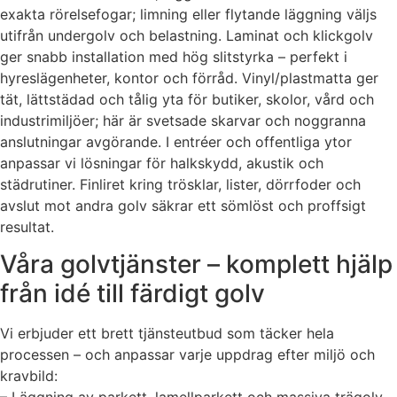
exakta rörelsefogar; limning eller flytande läggning väljs
utifrån undergolv och belastning. Laminat och klickgolv
ger snabb installation med hög slitstyrka – perfekt i
hyreslägenheter, kontor och förråd. Vinyl/plastmatta ger
tät, lättstädad och tålig yta för butiker, skolor, vård och
industrimiljöer; här är svetsade skarvar och noggranna
anslutningar avgörande. I entréer och offentliga ytor
anpassar vi lösningar för halkskydd, akustik och
städrutiner. Finliret kring trösklar, lister, dörrfoder och
avslut mot andra golv säkrar ett sömlöst och proffsigt
resultat.
Våra golvtjänster – komplett hjälp
från idé till färdigt golv
Vi erbjuder ett brett tjänsteutbud som täcker hela
processen – och anpassar varje uppdrag efter miljö och
kravbild: