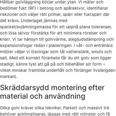
Hållbar golvläggning börjar under ytan. Vi mäter och
bedömer fukt (RF) i betong och spånskivor, identifierar
riskzoner och väljer rätt primer, spärr eller fuktspärr där
det krävs. Underlaget jämnas med
spackel/avjämningsmassa för att uppnå plana toleranser,
och lösa skivor förstärks för att minimera rörelser och
knarr. Vi tar hänsyn till golvvärme, stegljudsdämpning och
expansionsfogar redan i planeringen. I våt- och entrénära
miljöer väljer vi lösningar som tål vattenstänk, smuts och
salt. Med ett korrekt förarbete får du ett golv som ligger
stadigt, känns tyst att gå på och bibehåller sin form –
vilket minskar framtida underhåll och förlänger livslängden
markant.
Skräddarsydd montering efter
material och användning
Olika golv kräver olika tekniker. Parkett och massivt trä
behöver acklimatiseras, läggas med rätt mönster och få