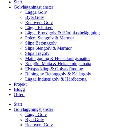
Start
Golvläggningstjänster
Lägga Golv
Byta Golv
Renovera Golv
Lägga Klinkers
Lägga Epoxigolv & Härdplastbeläggning
Polera Stengolv & Marmor
Slipa Betonggolv
Slipa Stengolv & Marmor
Slipa Trägolv
Mattläggning & Heltäckningsmattor
Rengöra Matta & Heltäckningsmatta
Flytspackling & Golvavjämning
Bilning av Betonggolv & Källargolv
Lägga Industrigolv & Hårdbetong
Projekt
Blogg
Offert
Start
Golvläggningstjänster
Lägga Golv
Byta Golv
Renovera Golv