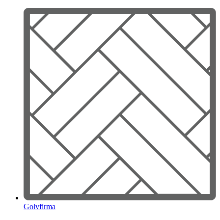
Skip
to
content
Golvfirma