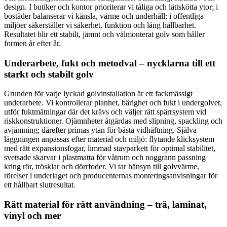
design. I butiker och kontor prioriterar vi tåliga och lättskötta ytor; i
bostäder balanserar vi känsla, värme och underhåll; i offentliga
miljöer säkerställer vi säkerhet, funktion och lång hållbarhet.
Resultatet blir ett stabilt, jämnt och välmonterat golv som håller
formen år efter år.
Underarbete, fukt och metodval – nycklarna till ett
starkt och stabilt golv
Grunden för varje lyckad golvinstallation är ett fackmässigt
underarbete. Vi kontrollerar planhet, bärighet och fukt i undergolvet,
utför fuktmätningar där det krävs och väljer rätt spärrsystem vid
riskkonstruktioner. Ojämnheter åtgärdas med slipning, spackling och
avjämning; därefter primas ytan för bästa vidhäftning. Själva
läggningen anpassas efter material och miljö: flytande klicksystem
med rätt expansionsfogar, limmad stavparkett för optimal stabilitet,
svetsade skarvar i plastmatta för våtrum och noggrann passning
kring rör, trösklar och dörrfoder. Vi tar hänsyn till golvvärme,
rörelser i underlaget och producenternas monteringsanvisningar för
ett hållbart slutresultat.
Rätt material för rätt användning – trä, laminat,
vinyl och mer