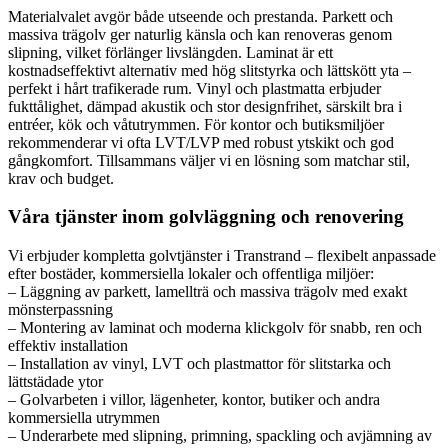
Materialvalet avgör både utseende och prestanda. Parkett och
massiva trägolv ger naturlig känsla och kan renoveras genom
slipning, vilket förlänger livslängden. Laminat är ett
kostnadseffektivt alternativ med hög slitstyrka och lättskött yta –
perfekt i hårt trafikerade rum. Vinyl och plastmatta erbjuder
fukttålighet, dämpad akustik och stor designfrihet, särskilt bra i
entréer, kök och våtutrymmen. För kontor och butiksmiljöer
rekommenderar vi ofta LVT/LVP med robust ytskikt och god
gångkomfort. Tillsammans väljer vi en lösning som matchar stil,
krav och budget.
Våra tjänster inom golvläggning och renovering
Vi erbjuder kompletta golvtjänster i Transtrand – flexibelt anpassade
efter bostäder, kommersiella lokaler och offentliga miljöer:
– Läggning av parkett, lamellträ och massiva trägolv med exakt
mönsterpassning
– Montering av laminat och moderna klickgolv för snabb, ren och
effektiv installation
– Installation av vinyl, LVT och plastmattor för slitstarka och
lättstädade ytor
– Golvarbeten i villor, lägenheter, kontor, butiker och andra
kommersiella utrymmen
– Underarbete med slipning, primning, spackling och avjämning av