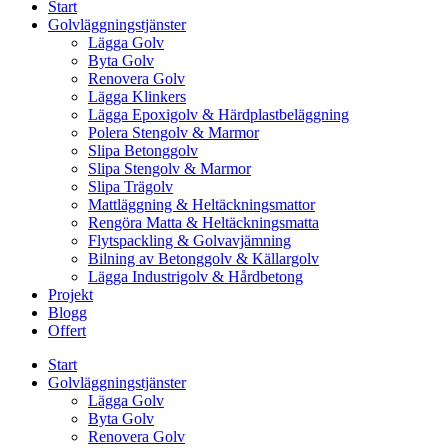
Start
Golvläggningstjänster
Lägga Golv
Byta Golv
Renovera Golv
Lägga Klinkers
Lägga Epoxigolv & Härdplastbeläggning
Polera Stengolv & Marmor
Slipa Betonggolv
Slipa Stengolv & Marmor
Slipa Trägolv
Mattläggning & Heltäckningsmattor
Rengöra Matta & Heltäckningsmatta
Flytspackling & Golvavjämning
Bilning av Betonggolv & Källargolv
Lägga Industrigolv & Hårdbetong
Projekt
Blogg
Offert
Start
Golvläggningstjänster
Lägga Golv
Byta Golv
Renovera Golv