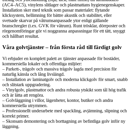
(AC4–AC5), vinylens slitlager och plastmattans hygienegenskaper.
Installation sker med teknik som passar materialet: flytande
klicksystem, hellimning för bättre akustik och stabilitet, eller
svetsade skarvar på våtrumsanpassade ytor enligt gällande
branschregler (t.ex. GVK för våtrum). Runt trösklar, dörrposter och
rörgenomföringar gör vi noggranna anpassningar för ett tätt, snyggt
och hållbart resultat.
Våra golvtjänster – från första råd till färdigt golv
Vi erbjuder en komplett palett av tjänster anpassade för bostäder,
kommersiella lokaler och offentliga miljöer:
– Parkett-, trägolv och massiva trägolv lagda med precision för
naturlig känsla och lång livslängd.
– Installation av laminatgolv och moderna klickgolv för smart, snabb
och slitstark uppgradering.
– Vinylgolv, plastmattor och andra robusta ytskikt som tål hög trafik
och är lätta att rengöra.
– Golvläggning i villor, lägenheter, kontor, butiker och andra
kommersiella utrymmen.
– Professionellt underarbete med spackling, avjämning, slipning och
korrekt primer.
– Skonsam demontering och borttagning av befintliga golv inför ny
läggning.