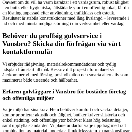
Oavsett om du vill ha varm karaktär i ett vardagsrum, robust tålighet
i en butik eller hygieniska, lättstädade ytor i en offentlig lokal, får du
en lösning anpassad efter användning, trafikklass och estetik.
Resultatet är stabila konstruktioner med lång livslängd – levererade i
tid och med minsta möjliga störning i din verksamhet eller vardag.
Behöver du proffsig golvservice i
Vansbro? Skicka din förfrågan via vårt
kontaktformulär
Vi erbjuder rådgivning, materialrekommendationer och tydlig
tidsplan från start till mål. Beskriv ditt projekt i formuläret så
återkommer vi med förslag, prisindikation och smarta alternativ som
maximerar både utseende och hållbarhet.
Erfaren golvläggare i Vansbro för bostäder, företag
och offentliga miljöer
Varje miljö har sina krav. Hem behöver komfort och vackra detaljer,
kontor prioriterar akustik och tålighet, butiker kräver slitstyrka och
enkel städning, och offentliga ytor behöver klara hög belastning
samt uppfylla standarder. Vi planerar därför varje uppdrag med rätt
kombination av material, underlag, lim/klicksystem, expansionsfogar