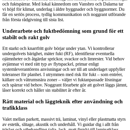
och fuktspärrar. Med lokal kännedom om Vansbro och Dalarna tar
vi höjd för klimat, underlag i äldre byggnader och byggnormer. Du
får en seriös process, tydlig kommunikation och noggrant utförande
från första rådgivning till sista list.
Underarbete och fuktbedömning som grund för ett
stabilt och rakt golv
Ett starkt och knarrfritt golv börjar under ytan. Vi kontrollerar
undergolvets bärighet, mäter fukt (RF), identifierar eventuella
ojämnheter och åtgärdar sprickor, svackor och limrester. Vid behov
avjämnar vi med rätt typ av flytspackel, primar enligt
systemleverantörens anvisningar och ser till att underlaget uppfyller
toleranser för planhet. I utrymmen med risk för fukt – som entréer,
källare och våtrumsnära zoner – väljer vi fuktanpassade lösningar
och spärrar vid behov. Noggrant förarbete gör att golvet läggs jämnt,
låser korrekt och håller sin stabilitet år efter år.
Rätt material och läggteknik efter användning och
trafikklass
Valet mellan parkett, massivt trä, laminat, vinyl eller plastmatta styrs
av estetik, slitage, akustik och underhåll. Vi guidar dig i allt från
träslag och ytbehandling (olja, lack, matt finish) till laminatklass