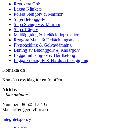
Renovera Golv
Lägga Klinkers
Polera Stengolv & Marmor
Slipa Betonggolv
Slipa Stengolv & Marmor
Slipa Trägolv
Mattläggning & Heltäckningsmattor
Rengöra Matta & Heltäckningsmatta
Flytspackling & Golvavjämning
Bilning av Betonggolv & Källargolv
Lägga Industrigolv & Hårdbetong
Lägga Epoxigolv & Härdplastbeläggning
Kontakta oss
Kontakta oss idag för en fri offert.
Nicklas
–
Samordnare
Nummer: 08-505 17 495
Mail: offert@golvfirma.se
Integritetspolicy