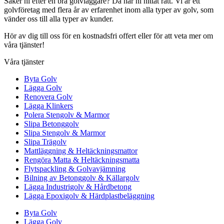
Säker ni efter en bra golvläggare? Då har ni hittat rätt. Vi är ett
golvföretag med flera år av erfarenhet inom alla typer av golv, som
vänder oss till alla typer av kunder.
Hör av dig till oss för en kostnadsfri offert eller för att veta mer om
våra tjänster!
Våra tjänster
Byta Golv
Lägga Golv
Renovera Golv
Lägga Klinkers
Polera Stengolv & Marmor
Slipa Betonggolv
Slipa Stengolv & Marmor
Slipa Trägolv
Mattläggning & Heltäckningsmattor
Rengöra Matta & Heltäckningsmatta
Flytspackling & Golvavjämning
Bilning av Betonggolv & Källargolv
Lägga Industrigolv & Hårdbetong
Lägga Epoxigolv & Härdplastbeläggning
Byta Golv
Lägga Golv