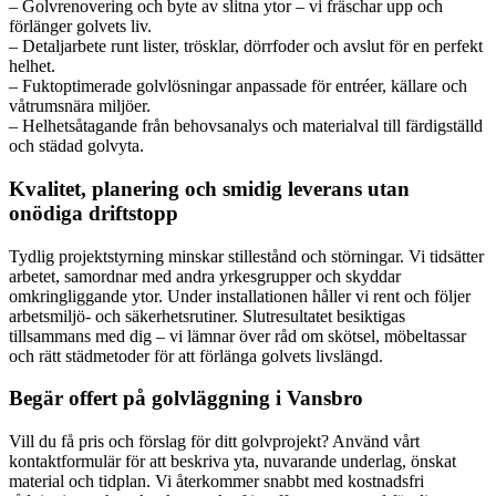
– Golvrenovering och byte av slitna ytor – vi fräschar upp och
förlänger golvets liv.
– Detaljarbete runt lister, trösklar, dörrfoder och avslut för en perfekt
helhet.
– Fuktoptimerade golvlösningar anpassade för entréer, källare och
våtrumsnära miljöer.
– Helhetsåtagande från behovsanalys och materialval till färdigställd
och städad golvyta.
Kvalitet, planering och smidig leverans utan
onödiga driftstopp
Tydlig projektstyrning minskar stillestånd och störningar. Vi tidsätter
arbetet, samordnar med andra yrkesgrupper och skyddar
omkringliggande ytor. Under installationen håller vi rent och följer
arbetsmiljö- och säkerhetsrutiner. Slutresultatet besiktigas
tillsammans med dig – vi lämnar över råd om skötsel, möbeltassar
och rätt städmetoder för att förlänga golvets livslängd.
Begär offert på golvläggning i Vansbro
Vill du få pris och förslag för ditt golvprojekt? Använd vårt
kontaktformulär för att beskriva yta, nuvarande underlag, önskat
material och tidplan. Vi återkommer snabbt med kostnadsfri