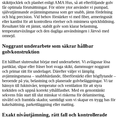
skikttjocklek och planhet enligt AMA Hus, så att efterföljande golv
får optimala förutsättningar. För större ytor använder vi pumpad,
självutjämnande avjämningsmassa som ger snabb, jämn fördelning
och hög precision. Vid behov förstärker vi med fiber, armeringsnät
eller kantlist för att kontrollera rörelser och minimera sprickbildning.
Resultatet blir ett jämnt, stabilt golv som klarar belastning,
temperaturväxlingar och den dagliga användningen i Järvsö med
omnejd.
Noggrant underarbete som säkrar hållbar
golvkonstruktion
Ett hållbart slutresultat börjar med underarbetet. Vi avlägsnar lösa
partiklar, slipar eller fräser bort svaga skikt, dammsuger noggrant
och primar rätt för underlaget. Därefter väljer vi lämplig
avjämningsmassa – snabbhärdande, fiberförstärkt eller högflytande –
beroende på yta, belastning och planerade golvbeläggningar. Vi tar
hänsyn till fuktnivåer, temperatur och ventilation för att styra
torktiden och uppnå korrekt ythållfasthet. Med en genomtänkt
sekvens från start till slut minskar vi riskerna för delaminering,
nivåfel och framtida skador, samtidigt som vi skapar en trygg bas för
kakelsättning, parkettläggning eller matting.
Exakt nivåutjämning, rätt fall och kontrollerade