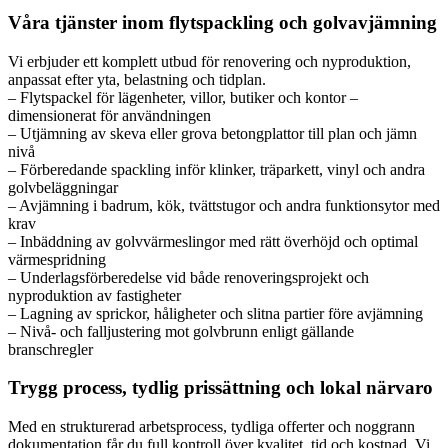
Våra tjänster inom flytspackling och golvavjämning
Vi erbjuder ett komplett utbud för renovering och nyproduktion,
anpassat efter yta, belastning och tidplan.
– Flytspackel för lägenheter, villor, butiker och kontor –
dimensionerat för användningen
– Utjämning av skeva eller grova betongplattor till plan och jämn
nivå
– Förberedande spackling inför klinker, träparkett, vinyl och andra
golvbeläggningar
– Avjämning i badrum, kök, tvättstugor och andra funktionsytor med
krav
– Inbäddning av golvvärmeslingor med rätt överhöjd och optimal
värmespridning
– Underlagsförberedelse vid både renoveringsprojekt och
nyproduktion av fastigheter
– Lagning av sprickor, håligheter och slitna partier före avjämning
– Nivå- och falljustering mot golvbrunn enligt gällande
branschregler
Trygg process, tydlig prissättning och lokal närvaro
Med en strukturerad arbetsprocess, tydliga offerter och noggrann
dokumentation får du full kontroll över kvalitet, tid och kostnad. Vi