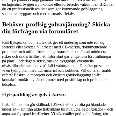
en lägenhet, bygger nytt kontor eller förbereder våtrum i en BRF, får
du ett professionellt resultat som gör kommande golvläggning
snabbare, tryggare och mer kostnadseffektiv.
Behöver proffsig golvavjämning? Skicka
din förfrågan via formuläret
Rätt flytspackel och rätt teknik ger ett underlag som inte rör sig,
spricker eller sviktar. Vi arbetar med CE-märkta, dokumenterade
produkter och utför arbetet enligt branschpraxis för att minimera
risker och säkra hållfasthet. Inför start går vi igenom förutsättningar
på plats: underlagets skick, önskad bygghöjd, eventuella
nivåskillnader samt krav på fall i våtutrymmen. Därefter presenterar
vi en tydlig plan med tid, material och torktider. Vill du få en snabb
offert? Beskriv ditt projekt och önskad golvbeläggning i vårt
kontaktformulär – vi återkommer med prisförslag och preliminär
tidsplan.
Flytspackling av golv i Järvsö
Lokalkännedom gör skillnad. I Järvsö stöter vi ofta på blandade
underlag – allt från äldre träbjälklag till nygjutna betongplattor – och
anpassar flytspacklet därefter. Vi säkerställer god vidhäftning, rätt