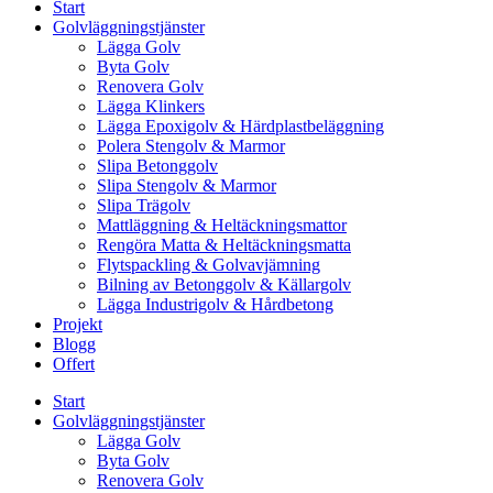
Start
Golvläggningstjänster
Lägga Golv
Byta Golv
Renovera Golv
Lägga Klinkers
Lägga Epoxigolv & Härdplastbeläggning
Polera Stengolv & Marmor
Slipa Betonggolv
Slipa Stengolv & Marmor
Slipa Trägolv
Mattläggning & Heltäckningsmattor
Rengöra Matta & Heltäckningsmatta
Flytspackling & Golvavjämning
Bilning av Betonggolv & Källargolv
Lägga Industrigolv & Hårdbetong
Projekt
Blogg
Offert
Start
Golvläggningstjänster
Lägga Golv
Byta Golv
Renovera Golv