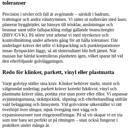
toleranser
Precision i nivåer och fall är avgörande – särskilt i badrum,
tvättstugor och andra våtutrymmen. Vi sätter ut nollnivåer med laser,
planerar bygghöjder, tar hänsyn till trösklar, anslutningar och
brunnar samt utför fallspackling enligt gällande branschregler
(BBV/GVK). På större ytor arbetar vi med styrskenor och
kontrollmätning under arbetets gång för att hålla toleranser. Där
underlaget kräver det utför vi kilspackling och punktreparationer
innan flytspacklet läggs, så att slutresultatet blir helt jämnt. När
massan har härdat kontrolleras planheten igen, vilket sparar tid vid
den efterföljande golvläggningen.
Redo för klinker, parkett, vinyl eller plastmatta
Varje golvtyp ställer sina krav. Klinker behöver starkt, stumt och
välgrundat underlag; parkett kräver korrekt fuktkvot; vinyl och
plastmatta kräver släta, portäta ytor utan porer eller rillor. Vi anpassar
avjämningsmassa, skikttjocklek, slipning och efterbehandling utifrån
vald beläggning och limsystem. Vid golvvärme säkerställer vi rätt
överhöjd över slingor, mjuk övergång mot vägg och
expansionszoner runt rörgenomföringar. På så vis skapar vi en yta
som inte bara ser perfekt ut på ritningen – utan också fungerar i
praktiken under många år.