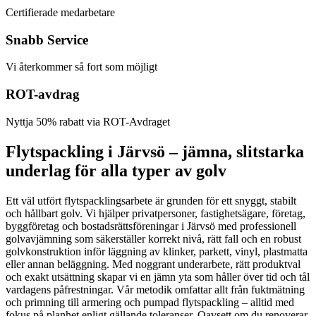
Certifierade medarbetare
Snabb Service
Vi återkommer så fort som möjligt
ROT-avdrag
Nyttja 50% rabatt via ROT-Avdraget
Flytspackling i Järvsö – jämna, slitstarka
underlag för alla typer av golv
Ett väl utfört flytspacklingsarbete är grunden för ett snyggt, stabilt
och hållbart golv. Vi hjälper privatpersoner, fastighetsägare, företag,
byggföretag och bostadsrättsföreningar i Järvsö med professionell
golvavjämning som säkerställer korrekt nivå, rätt fall och en robust
golvkonstruktion inför läggning av klinker, parkett, vinyl, plastmatta
eller annan beläggning. Med noggrant underarbete, rätt produktval
och exakt utsättning skapar vi en jämn yta som håller över tid och tål
vardagens påfrestningar. Vår metodik omfattar allt från fuktmätning
och primning till armering och pumpad flytspackling – alltid med
fokus på planhet enligt gällande toleranser. Oavsett om du renoverar