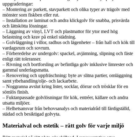
uppgraderingar:
– Montering av parkett, stavparkett och olika typer av trägolv med
mönster som fiskben eller rut.
– Installation av laminat och andra klickgolv för snabba, prisvärda
och lättskötta lösningar.
– Läggning av vinyl, LVT och plastmattor för ytor med hög
belastning och krav på enkel städning.
– Golvläggning i villor, radhus och lägenheter – från hall och kök till
vardagsrum och sovrum.
– Förberedelse av undergolv: spackel, avjämning, slipning och fäste
enligt rätt toleranser.
– Rivning och bortforsling av befintliga golv inklusive limrester och
gammal underlagsmatta.
– Renovering och uppfräschning: byte av slitna partier, omläggning
samt ytbehandling/olje- och lackarbete.
– Noggranna avslut kring lister, socklar, dörrar och trösklar för en
sömlös finish.
– Fuktanpassade golvlösningar för kök, entréer, källare och andra
utsatta miljöer.
– Helhetsansvar från behovsanalys och materialråd till färdigställd,
städad och besiktigad golvyta.
Materialval och estetik – rätt golv för varje miljö