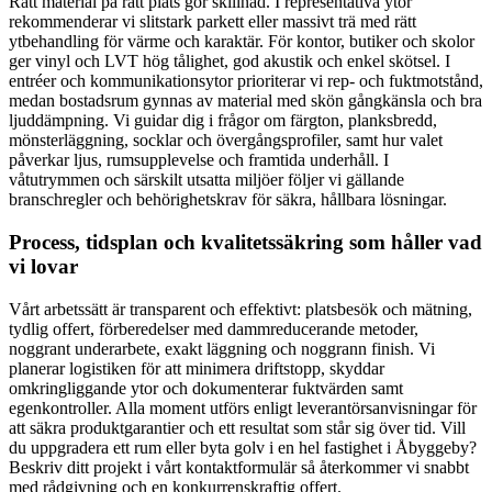
Rätt material på rätt plats gör skillnad. I representativa ytor
rekommenderar vi slitstark parkett eller massivt trä med rätt
ytbehandling för värme och karaktär. För kontor, butiker och skolor
ger vinyl och LVT hög tålighet, god akustik och enkel skötsel. I
entréer och kommunikationsytor prioriterar vi rep- och fuktmotstånd,
medan bostadsrum gynnas av material med skön gångkänsla och bra
ljuddämpning. Vi guidar dig i frågor om färgton, planksbredd,
mönsterläggning, socklar och övergångsprofiler, samt hur valet
påverkar ljus, rumsupplevelse och framtida underhåll. I
våtutrymmen och särskilt utsatta miljöer följer vi gällande
branschregler och behörighetskrav för säkra, hållbara lösningar.
Process, tidsplan och kvalitetssäkring som håller vad
vi lovar
Vårt arbetssätt är transparent och effektivt: platsbesök och mätning,
tydlig offert, förberedelser med dammreducerande metoder,
noggrant underarbete, exakt läggning och noggrann finish. Vi
planerar logistiken för att minimera driftstopp, skyddar
omkringliggande ytor och dokumenterar fuktvärden samt
egenkontroller. Alla moment utförs enligt leverantörsanvisningar för
att säkra produktgarantier och ett resultat som står sig över tid. Vill
du uppgradera ett rum eller byta golv i en hel fastighet i Åbyggeby?
Beskriv ditt projekt i vårt kontaktformulär så återkommer vi snabbt
med rådgivning och en konkurrenskraftig offert.