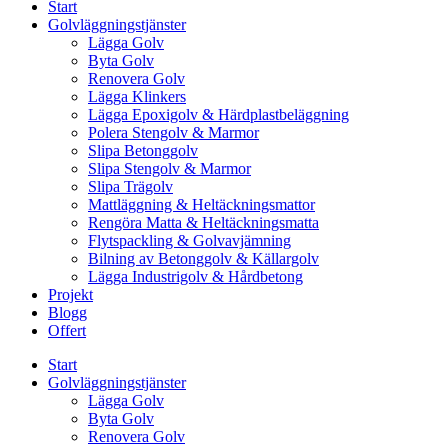
Start
Golvläggningstjänster
Lägga Golv
Byta Golv
Renovera Golv
Lägga Klinkers
Lägga Epoxigolv & Härdplastbeläggning
Polera Stengolv & Marmor
Slipa Betonggolv
Slipa Stengolv & Marmor
Slipa Trägolv
Mattläggning & Heltäckningsmattor
Rengöra Matta & Heltäckningsmatta
Flytspackling & Golvavjämning
Bilning av Betonggolv & Källargolv
Lägga Industrigolv & Hårdbetong
Projekt
Blogg
Offert
Start
Golvläggningstjänster
Lägga Golv
Byta Golv
Renovera Golv