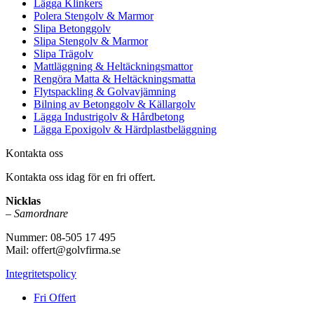
Lägga Klinkers
Polera Stengolv & Marmor
Slipa Betonggolv
Slipa Stengolv & Marmor
Slipa Trägolv
Mattläggning & Heltäckningsmattor
Rengöra Matta & Heltäckningsmatta
Flytspackling & Golvavjämning
Bilning av Betonggolv & Källargolv
Lägga Industrigolv & Hårdbetong
Lägga Epoxigolv & Härdplastbeläggning
Kontakta oss
Kontakta oss idag för en fri offert.
Nicklas
–
Samordnare
Nummer: 08-505 17 495
Mail: offert@golvfirma.se
Integritetspolicy
Fri Offert