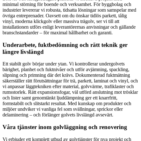
minimal störning för boende och verksamhet. För byggbolag och
industrier levererar vi robusta, tidsatta lösningar som samspelar med
övriga entreprenader. Oavsett om du önskar tidlös parkett, tålig
vinyl, moderna klickgolv eller massiva trägolv, ser vi till att
installationen utförs enligt leverantörernas anvisningar och gällande
branschstandarder – för maximal hållbarhet och garanti.
Underarbete, fuktbedömning och rätt teknik ger
längre livslängd
Ett stabilt golv börjar under ytan. Vi kontrollerar undergolvets
bärighet, planhet och fuktnivåer och utför avjämning, spackling,
slipning och primning där det krävs. Dokumenterad fuktmätning
säkerställer rätt förutsättningar för trä, parkett, laminat och vinyl, och
vi anpassar läggtekniken efter material, golvvärme, trafiklaster och
rumsstorlek. Rätt expansionsfogar, väl utförd anslutning mot trösklar
och lister samt genomtänkt ljuddämpning ger ett knarrfritt,
formstabilt och slitstarkt resultat. Med kunskap om produkter och
miljöer undviker vi vanliga fel som svällningar, sprickor eller
delaminering – och förlänger golvets livslängd avsevärt.
Våra tjänster inom golvläggning och renovering
Vi erbjuder ett komplett utbud av golvtjänster för nya projekt och