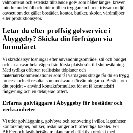
välmonterat och estetiskt tilltalande golv som håller längre, kräver
mindre underhåll och bidrar till en tryggare och mer trivsam miljö –
oavsett om det gäller bostäder, kontor, butiker, skolor, vårdmiljöer
eller produktionsytor.
Letar du efter proffsig golvservice i
Åbyggeby? Skicka din förfrågan via
formuläret
Vi skräddarsyr lösningar efter användningsområde, stil och budget
och tar ansvar hela vägen från första platsbesök till slutbesiktning.
Med tydliga offerter, realistiska tidplaner och
materialrekommendationer som tål vardagens slitage får du en trygg
process och ett resultat som motsvarar förväntningarna. Berätta om
ditt projekt – använd kontaktformuläret för att få kostnadsfri
rådgivning och en detaljerad offert.
Erfarna golvläggare i Åbyggeby för bostäder och
verksamheter
Vi utför golvläggning, golvbyte och renovering i villor, lägenheter,
kontorsmiljöer, butiker, restauranger och offentliga lokaler. För
BRF:er och fastighetsägare planerar vi effektiva projekt med