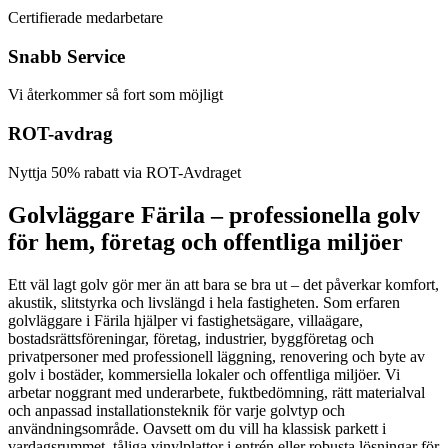
Certifierade medarbetare
Snabb Service
Vi återkommer så fort som möjligt
ROT-avdrag
Nyttja 50% rabatt via ROT-Avdraget
Golvläggare Färila – professionella golv
för hem, företag och offentliga miljöer
Ett väl lagt golv gör mer än att bara se bra ut – det påverkar komfort,
akustik, slitstyrka och livslängd i hela fastigheten. Som erfaren
golvläggare i Färila hjälper vi fastighetsägare, villaägare,
bostadsrättsföreningar, företag, industrier, byggföretag och
privatpersoner med professionell läggning, renovering och byte av
golv i bostäder, kommersiella lokaler och offentliga miljöer. Vi
arbetar noggrant med underarbete, fuktbedömning, rätt materialval
och anpassad installationsteknik för varje golvtyp och
användningsområde. Oavsett om du vill ha klassisk parkett i
vardagsrummet, tåliga vinylplattor i entrén eller robusta lösningar för