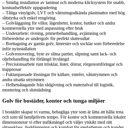
– Smidig installation av laminat och moderna klicksystem för snabb,
kostnadseffektiv uppgradering
– Tåliga vinylgolv, LVT och våtrumsgodkända plastmattor med hög
slitstyrka och enkel rengöring
– Golvläggning för villor, lägenheter, kontor, butiker och andra
kommersiella ytor med anpassning efter bruk
– Underarbete: rivning, primerbehandling, avjämning och
förberedelse av undergolv för perfekt slutresultat
– Borttagning av gamla golv, limrester och socklar som förberedelse
inför nyinstallation
– Golvrenovering, byte av slitna partier, slipning samt lack- och
oljebehandling för förlängd livslängd
– Precisionsarbete runt trösklar, lister, dörrar, rörgenomföringar och
trappnosar
– Fuktanpassade lösningar för källare, entréer, våtutrymmen och
andra utsatta utrymmen
– Helhetsåtagande från rådgivning och materialval till logistik,
montering och slutstädning
Golv för bostäder, kontor och tunga miljöer
I bostäder skapar vi varma, behagliga ytor som är lätta att hålla rena
och som tål familjelivets tempo. För kontor och kommersiella lokaler
dimensionerar vi efter trafikmängd och väljer ytskikt med rätt
slitageklass, ljuddämpning och komfort för medarbetare och kunder.