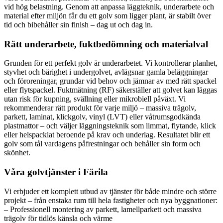
vid hög belastning. Genom att anpassa läggteknik, underarbete och
material efter miljön får du ett golv som ligger plant, är stabilt över
tid och bibehåller sin finish – dag ut och dag in.
Rätt underarbete, fuktbedömning och materialval
Grunden för ett perfekt golv är underarbetet. Vi kontrollerar planhet,
styvhet och bärighet i undergolvet, avlägsnar gamla beläggningar
och föroreningar, grundar vid behov och jämnar av med rätt spackel
eller flytspackel. Fuktmätning (RF) säkerställer att golvet kan läggas
utan risk för kupning, svällning eller mikrobiell påväxt. Vi
rekommenderar rätt produkt för varje miljö – massiva trägolv,
parkett, laminat, klickgolv, vinyl (LVT) eller våtrumsgodkända
plastmattor – och väljer läggningsteknik som limmat, flytande, klick
eller helspacklat beroende på krav och underlag. Resultatet blir ett
golv som tål vardagens påfrestningar och behåller sin form och
skönhet.
Våra golvtjänster i Färila
Vi erbjuder ett komplett utbud av tjänster för både mindre och större
projekt – från enstaka rum till hela fastigheter och nya byggnationer:
– Professionell montering av parkett, lamellparkett och massiva
trägolv för tidlös känsla och värme