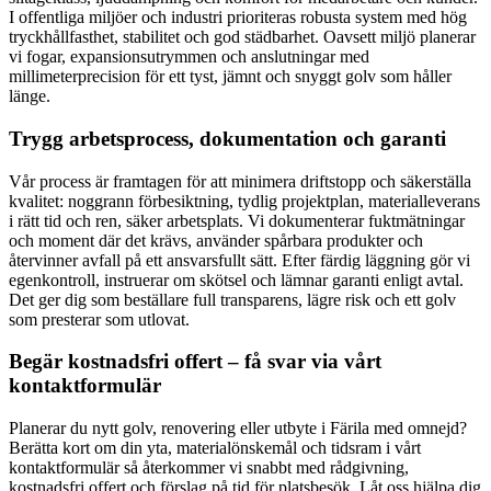
I offentliga miljöer och industri prioriteras robusta system med hög
tryckhållfasthet, stabilitet och god städbarhet. Oavsett miljö planerar
vi fogar, expansionsutrymmen och anslutningar med
millimeterprecision för ett tyst, jämnt och snyggt golv som håller
länge.
Trygg arbetsprocess, dokumentation och garanti
Vår process är framtagen för att minimera driftstopp och säkerställa
kvalitet: noggrann förbesiktning, tydlig projektplan, materialleverans
i rätt tid och ren, säker arbetsplats. Vi dokumenterar fuktmätningar
och moment där det krävs, använder spårbara produkter och
återvinner avfall på ett ansvarsfullt sätt. Efter färdig läggning gör vi
egenkontroll, instruerar om skötsel och lämnar garanti enligt avtal.
Det ger dig som beställare full transparens, lägre risk och ett golv
som presterar som utlovat.
Begär kostnadsfri offert – få svar via vårt
kontaktformulär
Planerar du nytt golv, renovering eller utbyte i Färila med omnejd?
Berätta kort om din yta, materialönskemål och tidsram i vårt
kontaktformulär så återkommer vi snabbt med rådgivning,
kostnadsfri offert och förslag på tid för platsbesök. Låt oss hjälpa dig