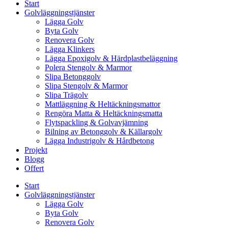
Start
Golvläggningstjänster
Lägga Golv
Byta Golv
Renovera Golv
Lägga Klinkers
Lägga Epoxigolv & Härdplastbeläggning
Polera Stengolv & Marmor
Slipa Betonggolv
Slipa Stengolv & Marmor
Slipa Trägolv
Mattläggning & Heltäckningsmattor
Rengöra Matta & Heltäckningsmatta
Flytspackling & Golvavjämning
Bilning av Betonggolv & Källargolv
Lägga Industrigolv & Hårdbetong
Projekt
Blogg
Offert
Start
Golvläggningstjänster
Lägga Golv
Byta Golv
Renovera Golv