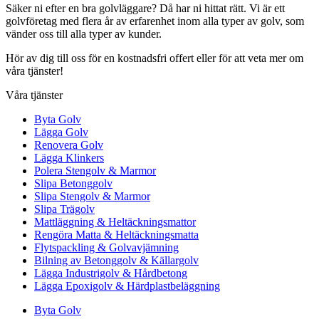
Säker ni efter en bra golvläggare? Då har ni hittat rätt. Vi är ett
golvföretag med flera år av erfarenhet inom alla typer av golv, som
vänder oss till alla typer av kunder.
Hör av dig till oss för en kostnadsfri offert eller för att veta mer om
våra tjänster!
Våra tjänster
Byta Golv
Lägga Golv
Renovera Golv
Lägga Klinkers
Polera Stengolv & Marmor
Slipa Betonggolv
Slipa Stengolv & Marmor
Slipa Trägolv
Mattläggning & Heltäckningsmattor
Rengöra Matta & Heltäckningsmatta
Flytspackling & Golvavjämning
Bilning av Betonggolv & Källargolv
Lägga Industrigolv & Hårdbetong
Lägga Epoxigolv & Härdplastbeläggning
Byta Golv