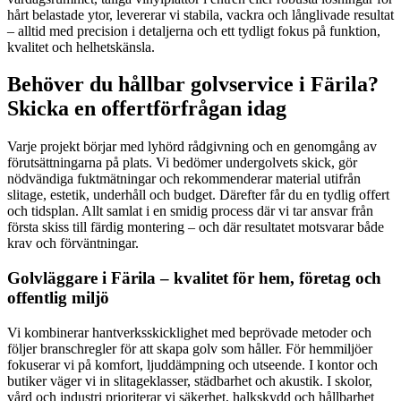
hårt belastade ytor, levererar vi stabila, vackra och långlivade resultat
– alltid med precision i detaljerna och ett tydligt fokus på funktion,
kvalitet och helhetskänsla.
Behöver du hållbar golvservice i Färila?
Skicka en offertförfrågan idag
Varje projekt börjar med lyhörd rådgivning och en genomgång av
förutsättningarna på plats. Vi bedömer undergolvets skick, gör
nödvändiga fuktmätningar och rekommenderar material utifrån
slitage, estetik, underhåll och budget. Därefter får du en tydlig offert
och tidsplan. Allt samlat i en smidig process där vi tar ansvar från
första skiss till färdig montering – och där resultatet motsvarar både
krav och förväntningar.
Golvläggare i Färila – kvalitet för hem, företag och
offentlig miljö
Vi kombinerar hantverksskicklighet med beprövade metoder och
följer branschregler för att skapa golv som håller. För hemmiljöer
fokuserar vi på komfort, ljuddämpning och utseende. I kontor och
butiker väger vi in slitageklasser, städbarhet och akustik. I skolor,
vård och industri prioriterar vi säkerhet, halkskydd och hållbarhet