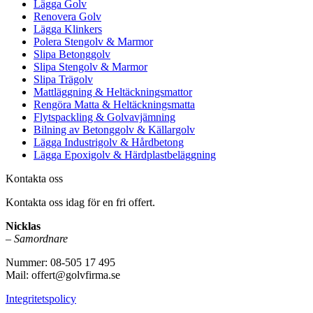
Lägga Golv
Renovera Golv
Lägga Klinkers
Polera Stengolv & Marmor
Slipa Betonggolv
Slipa Stengolv & Marmor
Slipa Trägolv
Mattläggning & Heltäckningsmattor
Rengöra Matta & Heltäckningsmatta
Flytspackling & Golvavjämning
Bilning av Betonggolv & Källargolv
Lägga Industrigolv & Hårdbetong
Lägga Epoxigolv & Härdplastbeläggning
Kontakta oss
Kontakta oss idag för en fri offert.
Nicklas
–
Samordnare
Nummer: 08-505 17 495
Mail: offert@golvfirma.se
Integritetspolicy