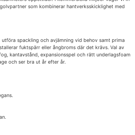
en golvpartner som kombinerar hantverksskicklighet med
lv, utföra spackling och avjämning vid behov samt prima
stallerar fuktspärr eller ångbroms där det krävs. Val av
lsefog, kantavstånd, expansionsspel och rätt underlagsfoam
e och ser bra ut år efter år.
egans.
an.