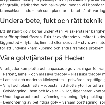
gångtrafik, städbarhet och halkskydd, medan vi i bostäder
branschkunnande – och som planerar arbetet så att vardag
Underarbete, fukt och rätt teknik 
Ett slitstarkt golv börjar under ytan. Vi säkerställer bäri
ytor för optimal fästyta. Fukt är avgörande: vi mäter fuktkv
läggmetod – flytande, limmad eller skruvad – styrs av mater
för att undvika knarr, kupning och andra framtida problem. 
Våra golvtjänster på Heden
Vi erbjuder kompletta och anpassade golvlösningar för var
– Parkett, lamell- och massiva trägolv – klassiska trägolv 
– Laminat och moderna klicksystem – prisvärda, reptåliga 
– Vinyl och plastmatta – robusta, lättskötta ytor för tuffa m
– Golvläggning i hem och lokaler – villor, lägenheter, kont
– Underlagsarbete och avjämning – slipning, flytspackling o
– Demontering av befintliga golv – varsam borttagning, sorte