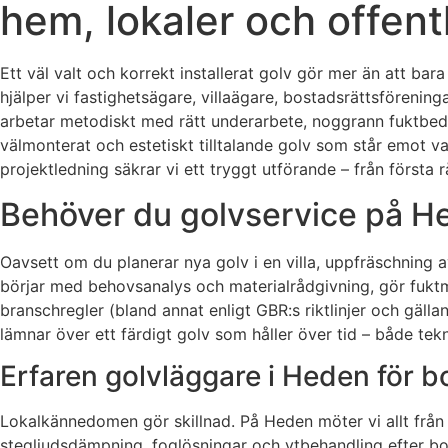
hem, lokaler och offentl
Ett väl valt och korrekt installerat golv gör mer än att bar
hjälper vi fastighetsägare, villaägare, bostadsrättsföreninga
arbetar metodiskt med rätt underarbete, noggrann fuktbedöm
välmonterat och estetiskt tilltalande golv som står emot var
projektledning säkrar vi ett tryggt utförande – från första 
Behöver du golvservice på He
Oavsett om du planerar nya golv i en villa, uppfräschning av
börjar med behovsanalys och materialrådgivning, gör fuktmät
branschregler (bland annat enligt GBR:s riktlinjer och gäll
lämnar över ett färdigt golv som håller över tid – både tek
Erfaren golvläggare i Heden för b
Lokalkännedomen gör skillnad. På Heden möter vi allt från 
stegljudsdämpning, foglösningar och ytbehandling efter bos