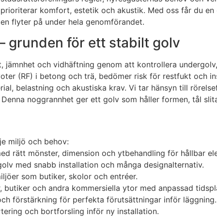
 prioriterar komfort, estetik och akustik. Med oss får du 
en flyter på under hela genomförandet.
– grunden för ett stabilt golv
ghet, jämnhet och vidhäftning genom att kontrollera undergo
oter (RF) i betong och trä, bedömer risk för restfukt och in
ial, belastning och akustiska krav. Vi tar hänsyn till röre
Denna noggrannhet ger ett golv som håller formen, tål slitag
je miljö och behov:
med rätt mönster, dimension och ytbehandling för hållbar el
golv med snabb installation och många designalternativ.
iljöer som butiker, skolor och entréer.
or, butiker och andra kommersiella ytor med anpassad tidspl
ch förstärkning för perfekta förutsättningar inför läggning.
ring och bortforsling inför ny installation.