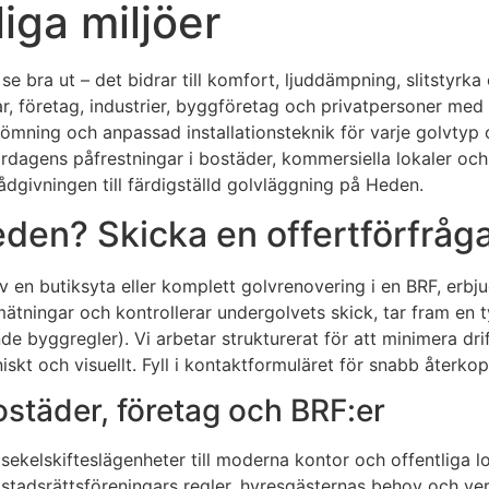
iga miljöer
a se bra ut – det bidrar till komfort, ljuddämpning, slitsty
r, företag, industrier, byggföretag och privatpersoner med al
ning och anpassad installationsteknik för varje golvtyp oc
dagens påfrestningar i bostäder, kommersiella lokaler och of
rådgivningen till färdigställd golvläggning på Heden.
den? Skicka en offertförfråga
 en butiksyta eller komplett golvrenovering i en BRF, erbjud
ningar och kontrollerar undergolvets skick, tar fram en tyd
ande byggregler). Vi arbetar strukturerat för att minimera d
niskt och visuellt. Fyll i kontaktformuläret för snabb återk
ostäder, företag och BRF:er
sekelskifteslägenheter till moderna kontor och offentliga l
tadsrättsföreningars regler, hyresgästernas behov och verk