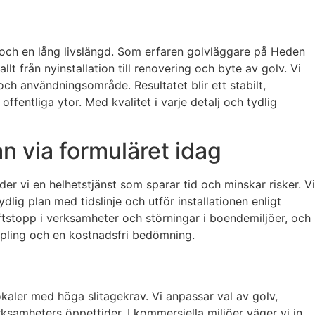
rka och en lång livslängd. Som erfaren golvläggare på Heden
lt från nyinstallation till renovering och byte av golv. Vi
h användningsområde. Resultatet blir ett stabilt,
fentliga ytor. Med kvalitet i varje detalj och tydlig
n via formuläret idag
er vi en helhetstjänst som sparar tid och minskar risker. Vi
lig plan med tidslinje och utför installationen enligt
riftstopp i verksamheter och störningar i boendemiljöer, och
oppling och en kostnadsfri bedömning.
okaler med höga slitagekrav. Vi anpassar val av golv,
samheters öppettider. I kommersiella miljöer väger vi in