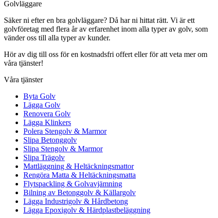
Golvläggare
Säker ni efter en bra golvläggare? Då har ni hittat rätt. Vi är ett
golvföretag med flera år av erfarenhet inom alla typer av golv, som
vänder oss till alla typer av kunder.
Hör av dig till oss för en kostnadsfri offert eller för att veta mer om
våra tjänster!
Våra tjänster
Byta Golv
Lägga Golv
Renovera Golv
Lägga Klinkers
Polera Stengolv & Marmor
Slipa Betonggolv
Slipa Stengolv & Marmor
Slipa Trägolv
Mattläggning & Heltäckningsmattor
Rengöra Matta & Heltäckningsmatta
Flytspackling & Golvavjämning
Bilning av Betonggolv & Källargolv
Lägga Industrigolv & Hårdbetong
Lägga Epoxigolv & Härdplastbeläggning