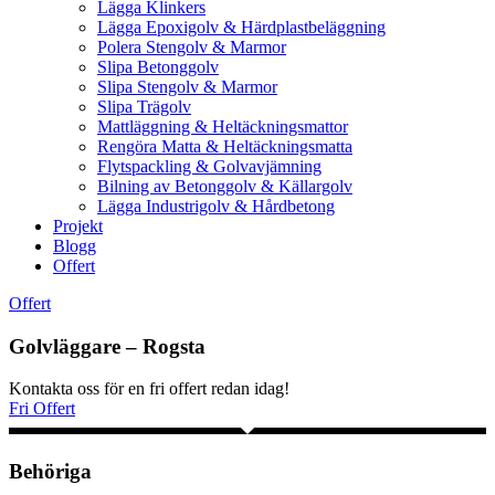
Lägga Klinkers
Lägga Epoxigolv & Härdplastbeläggning
Polera Stengolv & Marmor
Slipa Betonggolv
Slipa Stengolv & Marmor
Slipa Trägolv
Mattläggning & Heltäckningsmattor
Rengöra Matta & Heltäckningsmatta
Flytspackling & Golvavjämning
Bilning av Betonggolv & Källargolv
Lägga Industrigolv & Hårdbetong
Projekt
Blogg
Offert
Offert
Golvläggare – Rogsta
Kontakta oss för en fri offert redan idag!
Fri Offert
Behöriga