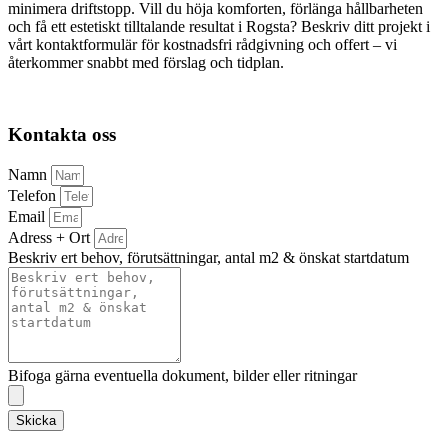
minimera driftstopp. Vill du höja komforten, förlänga hållbarheten
och få ett estetiskt tilltalande resultat i Rogsta? Beskriv ditt projekt i
vårt kontaktformulär för kostnadsfri rådgivning och offert – vi
återkommer snabbt med förslag och tidplan.
Kontakta oss
Namn
Telefon
Email
Adress + Ort
Beskriv ert behov, förutsättningar, antal m2 & önskat startdatum
Bifoga gärna eventuella dokument, bilder eller ritningar
Skicka