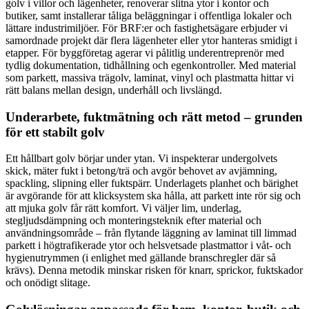
golv i villor och lägenheter, renoverar slitna ytor i kontor och
butiker, samt installerar tåliga beläggningar i offentliga lokaler och
lättare industrimiljöer. För BRF:er och fastighetsägare erbjuder vi
samordnade projekt där flera lägenheter eller ytor hanteras smidigt i
etapper. För byggföretag agerar vi pålitlig underentreprenör med
tydlig dokumentation, tidhållning och egenkontroller. Med material
som parkett, massiva trägolv, laminat, vinyl och plastmatta hittar vi
rätt balans mellan design, underhåll och livslängd.
Underarbete, fuktmätning och rätt metod – grunden
för ett stabilt golv
Ett hållbart golv börjar under ytan. Vi inspekterar undergolvets
skick, mäter fukt i betong/trä och avgör behovet av avjämning,
spackling, slipning eller fuktspärr. Underlagets planhet och bärighet
är avgörande för att klicksystem ska hålla, att parkett inte rör sig och
att mjuka golv får rätt komfort. Vi väljer lim, underlag,
stegljudsdämpning och monteringsteknik efter material och
användningsområde – från flytande läggning av laminat till limmad
parkett i högtrafikerade ytor och helsvetsade plastmattor i våt- och
hygienutrymmen (i enlighet med gällande branschregler där så
krävs). Denna metodik minskar risken för knarr, sprickor, fuktskador
och onödigt slitage.