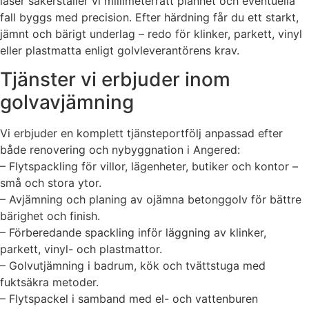
laser säkerställer vi millimeterrätt planhet och eventuella
fall byggs med precision. Efter härdning får du ett starkt,
jämnt och bärigt underlag – redo för klinker, parkett, vinyl
eller plastmatta enligt golvleverantörens krav.
Tjänster vi erbjuder inom
golvavjämning
Vi erbjuder en komplett tjänsteportfölj anpassad efter
både renovering och nybyggnation i Angered:
– Flytspackling för villor, lägenheter, butiker och kontor –
små och stora ytor.
– Avjämning och planing av ojämna betonggolv för bättre
bärighet och finish.
– Förberedande spackling inför läggning av klinker,
parkett, vinyl- och plastmattor.
– Golvutjämning i badrum, kök och tvättstuga med
fuktsäkra metoder.
– Flytspackel i samband med el- och vattenburen