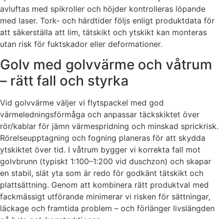
avluftas med spikroller och höjder kontrolleras löpande
med laser. Tork- och härdtider följs enligt produktdata för
att säkerställa att lim, tätskikt och ytskikt kan monteras
utan risk för fuktskador eller deformationer.
Golv med golvvärme och våtrum
– rätt fall och styrka
Vid golvvärme väljer vi flytspackel med god
värmeledningsförmåga och anpassar täckskiktet över
rör/kablar för jämn värmespridning och minskad sprickrisk.
Rörelseupptagning och fogning planeras för att skydda
ytskiktet över tid. I våtrum bygger vi korrekta fall mot
golvbrunn (typiskt 1:100–1:200 vid duschzon) och skapar
en stabil, slät yta som är redo för godkänt tätskikt och
plattsättning. Genom att kombinera rätt produktval med
fackmässigt utförande minimerar vi risken för sättningar,
läckage och framtida problem – och förlänger livslängden