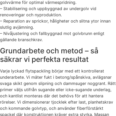
golvvärme för optimal värmespridning.
– Stabilisering och uppbyggnad av undergolv vid
renoveringar och nyproduktion.
– Reparation av sprickor, håligheter och slitna ytor innan
slutlig avjämning.
– Nivåjustering och fallbyggnad mot golvbrunn enligt
gällande branschkrav.
Grundarbete och metod – så
säkrar vi perfekta resultat
Varje lyckad flytspackling börjar med ett kontrollerat
underarbete. Vi mäter fukt i betong/spånskiva, avlägsnar
svaga skikt genom slipning och dammsuger noggrant. Rätt
primer väljs utifrån sugande eller icke-sugande underlag,
och kantlist monteras där det behövs för att hantera
rörelser. Vi dimensionerar tjocklek efter last, planhetskrav
och kommande golvtyp, och använder fiberförstärkt
spackel där konstruktionen kräver extra styrka. Massan