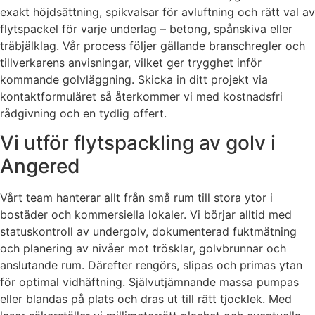
exakt höjdsättning, spikvalsar för avluftning och rätt val av
flytspackel för varje underlag – betong, spånskiva eller
träbjälklag. Vår process följer gällande branschregler och
tillverkarens anvisningar, vilket ger trygghet inför
kommande golvläggning. Skicka in ditt projekt via
kontaktformuläret så återkommer vi med kostnadsfri
rådgivning och en tydlig offert.
Vi utför flytspackling av golv i
Angered
Vårt team hanterar allt från små rum till stora ytor i
bostäder och kommersiella lokaler. Vi börjar alltid med
statuskontroll av undergolv, dokumenterad fuktmätning
och planering av nivåer mot trösklar, golvbrunnar och
anslutande rum. Därefter rengörs, slipas och primas ytan
för optimal vidhäftning. Självutjämnande massa pumpas
eller blandas på plats och dras ut till rätt tjocklek. Med