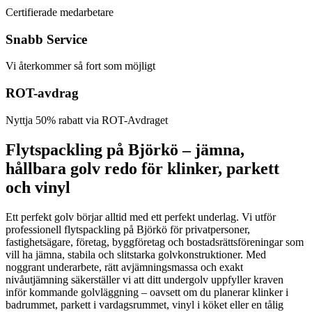
Certifierade medarbetare
Snabb Service
Vi återkommer så fort som möjligt
ROT-avdrag
Nyttja 50% rabatt via ROT-Avdraget
Flytspackling på Björkö – jämna,
hållbara golv redo för klinker, parkett
och vinyl
Ett perfekt golv börjar alltid med ett perfekt underlag. Vi utför
professionell flytspackling på Björkö för privatpersoner,
fastighetsägare, företag, byggföretag och bostadsrättsföreningar som
vill ha jämna, stabila och slitstarka golvkonstruktioner. Med
noggrant underarbete, rätt avjämningsmassa och exakt
nivåutjämning säkerställer vi att ditt undergolv uppfyller kraven
inför kommande golvläggning – oavsett om du planerar klinker i
badrummet, parkett i vardagsrummet, vinyl i köket eller en tålig