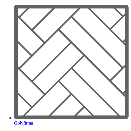
Skip
to
content
Golvfirma