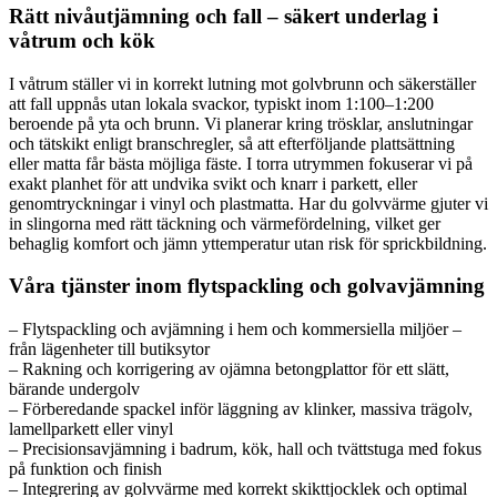
Rätt nivåutjämning och fall – säkert underlag i
våtrum och kök
I våtrum ställer vi in korrekt lutning mot golvbrunn och säkerställer
att fall uppnås utan lokala svackor, typiskt inom 1:100–1:200
beroende på yta och brunn. Vi planerar kring trösklar, anslutningar
och tätskikt enligt branschregler, så att efterföljande plattsättning
eller matta får bästa möjliga fäste. I torra utrymmen fokuserar vi på
exakt planhet för att undvika svikt och knarr i parkett, eller
genomtryckningar i vinyl och plastmatta. Har du golvvärme gjuter vi
in slingorna med rätt täckning och värmefördelning, vilket ger
behaglig komfort och jämn yttemperatur utan risk för sprickbildning.
Våra tjänster inom flytspackling och golvavjämning
– Flytspackling och avjämning i hem och kommersiella miljöer –
från lägenheter till butiksytor
– Rakning och korrigering av ojämna betongplattor för ett slätt,
bärande undergolv
– Förberedande spackel inför läggning av klinker, massiva trägolv,
lamellparkett eller vinyl
– Precisionsavjämning i badrum, kök, hall och tvättstuga med fokus
på funktion och finish
– Integrering av golvvärme med korrekt skikttjocklek och optimal