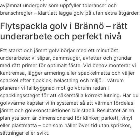
avjämnat undergolv som uppfyller toleranser och
branschregler – klart att lägga golv på utan extra åtgärder.
Flytspackla golv i Brännö – rätt
underarbete och perfekt nivå
Ett starkt och jämnt golv börjar med ett minutiöst
underarbete: vi slipar, dammsuger, avfettar och grundar
med rätt primer för optimalt fäste. Vid behov monterar vi
kantremsa, lägger armering eller spackelmatta och väljer
spackel efter tjocklek, belastning och miljö. I våtrum
planerar vi fallbyggnad mot golvbrunn redan i
spacklingssteget för att säkerställa korrekt lutning. Har du
golvvärme kapslar vi in systemet så att värmen fördelas
jämnt och golvkonstruktionen blir stabil. Resultatet är en
plan yta som är dimensionerad för klinker, parkett, vinyl
eller plastmatta – och som håller över tid utan sprickor,
sättningar eller svikt.