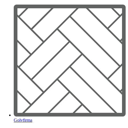
Skip
to
content
Golvfirma