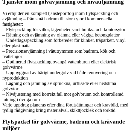
Tjänster inom golvavjämning och nivåutjämning
Vi erbjuder en komplett tjänsteportfölj inom flytspackling och
avjämning – från små badrum till stora ytor i kommersiella
fastigheter:
– Flytspackling för villor, lägenheter samt butiks- och kontorsytor
– Rätning och avjämning av ojämna eller vågiga betongplattor
– Underlagsspackling som förbereder för klinker, träparkett, vinyl
eller plastmatta
– Precisionsavjämning i våtutrymmen som badrum, kök och
tvättstugor
– Optimerad flytspackling ovanpå vattenburen eller elektrisk
golvvärme
– Uppbyggnad av bärigt undergolv vid både renovering och
nyproduktion
– Lagning och jämning av spruckna, urflisade eller nedslitna
golvytor
– Nivåjustering med korrekt fall mot golvbrunn och kontrollerad
lutning i övriga rum
Varje uppdrag planeras efter dina förutsättningar och kravbild, med
tydlig rådgivning kring materialval, skikttjocklek och torktid.
Flytspackel för golvvärme, badrum och krävande
miljöer