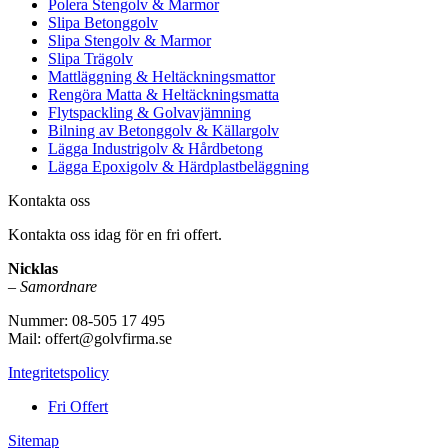
Polera Stengolv & Marmor
Slipa Betonggolv
Slipa Stengolv & Marmor
Slipa Trägolv
Mattläggning & Heltäckningsmattor
Rengöra Matta & Heltäckningsmatta
Flytspackling & Golvavjämning
Bilning av Betonggolv & Källargolv
Lägga Industrigolv & Hårdbetong
Lägga Epoxigolv & Härdplastbeläggning
Kontakta oss
Kontakta oss idag för en fri offert.
Nicklas
–
Samordnare
Nummer: 08-505 17 495
Mail: offert@golvfirma.se
Integritetspolicy
Fri Offert
Sitemap