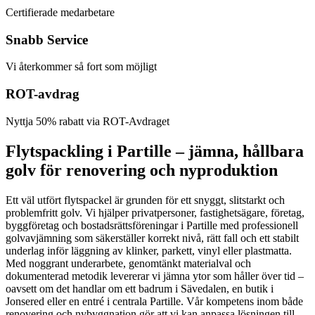
Certifierade medarbetare
Snabb Service
Vi återkommer så fort som möjligt
ROT-avdrag
Nyttja 50% rabatt via ROT-Avdraget
Flytspackling i Partille – jämna, hållbara
golv för renovering och nyproduktion
Ett väl utfört flytspackel är grunden för ett snyggt, slitstarkt och
problemfritt golv. Vi hjälper privatpersoner, fastighetsägare, företag,
byggföretag och bostadsrättsföreningar i Partille med professionell
golvavjämning som säkerställer korrekt nivå, rätt fall och ett stabilt
underlag inför läggning av klinker, parkett, vinyl eller plastmatta.
Med noggrant underarbete, genomtänkt materialval och
dokumenterad metodik levererar vi jämna ytor som håller över tid –
oavsett om det handlar om ett badrum i Sävedalen, en butik i
Jonsered eller en entré i centrala Partille. Vår kompetens inom både
renovering och nybyggnation gör att vi kan anpassa lösningen till