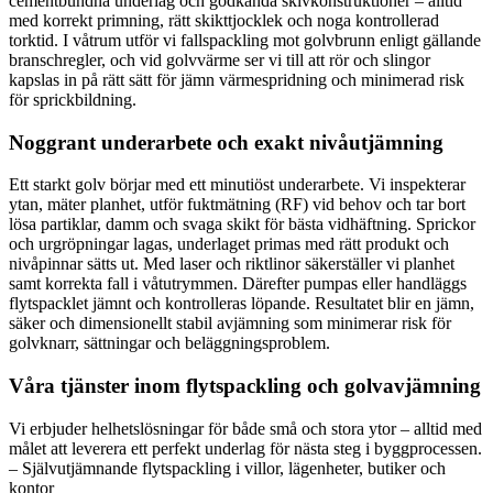
cementbundna underlag och godkända skivkonstruktioner – alltid
med korrekt primning, rätt skikttjocklek och noga kontrollerad
torktid. I våtrum utför vi fallspackling mot golvbrunn enligt gällande
branschregler, och vid golvvärme ser vi till att rör och slingor
kapslas in på rätt sätt för jämn värmespridning och minimerad risk
för sprickbildning.
Noggrant underarbete och exakt nivåutjämning
Ett starkt golv börjar med ett minutiöst underarbete. Vi inspekterar
ytan, mäter planhet, utför fuktmätning (RF) vid behov och tar bort
lösa partiklar, damm och svaga skikt för bästa vidhäftning. Sprickor
och urgröpningar lagas, underlaget primas med rätt produkt och
nivåpinnar sätts ut. Med laser och riktlinor säkerställer vi planhet
samt korrekta fall i våtutrymmen. Därefter pumpas eller handläggs
flytspacklet jämnt och kontrolleras löpande. Resultatet blir en jämn,
säker och dimensionellt stabil avjämning som minimerar risk för
golvknarr, sättningar och beläggningsproblem.
Våra tjänster inom flytspackling och golvavjämning
Vi erbjuder helhetslösningar för både små och stora ytor – alltid med
målet att leverera ett perfekt underlag för nästa steg i byggprocessen.
– Självutjämnande flytspackling i villor, lägenheter, butiker och
kontor