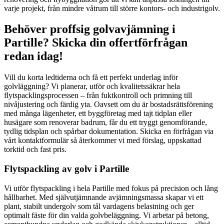
varje projekt, från mindre våtrum till större kontors- och industrigolv.
Behöver proffsig golvavjämning i
Partille? Skicka din offertförfrågan
redan idag!
Vill du korta ledtiderna och få ett perfekt underlag inför
golvläggning? Vi planerar, utför och kvalitetssäkrar hela
flytspacklingsprocessen – från fuktkontroll och primning till
nivåjustering och färdig yta. Oavsett om du är bostadsrättsförening
med många lägenheter, ett byggföretag med tajt tidplan eller
husägare som renoverar badrum, får du ett tryggt genomförande,
tydlig tidsplan och spårbar dokumentation. Skicka en förfrågan via
vårt kontaktformulär så återkommer vi med förslag, uppskattad
torktid och fast pris.
Flytspackling av golv i Partille
Vi utför flytspackling i hela Partille med fokus på precision och lång
hållbarhet. Med självutjämnande avjämningsmassa skapar vi ett
plant, stabilt undergolv som tål vardagens belastning och ger
optimalt fäste för din valda golvbeläggning. Vi arbetar på betong,