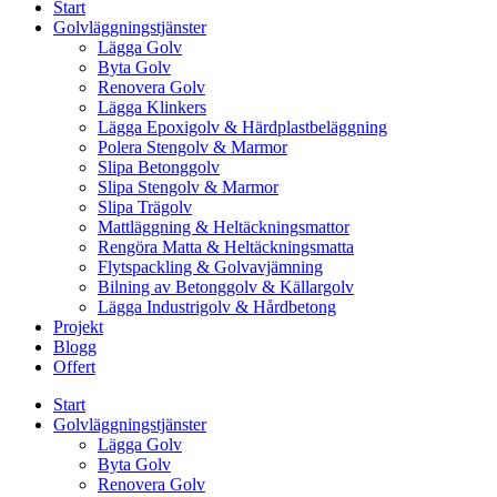
Start
Golvläggningstjänster
Lägga Golv
Byta Golv
Renovera Golv
Lägga Klinkers
Lägga Epoxigolv & Härdplastbeläggning
Polera Stengolv & Marmor
Slipa Betonggolv
Slipa Stengolv & Marmor
Slipa Trägolv
Mattläggning & Heltäckningsmattor
Rengöra Matta & Heltäckningsmatta
Flytspackling & Golvavjämning
Bilning av Betonggolv & Källargolv
Lägga Industrigolv & Hårdbetong
Projekt
Blogg
Offert
Start
Golvläggningstjänster
Lägga Golv
Byta Golv
Renovera Golv