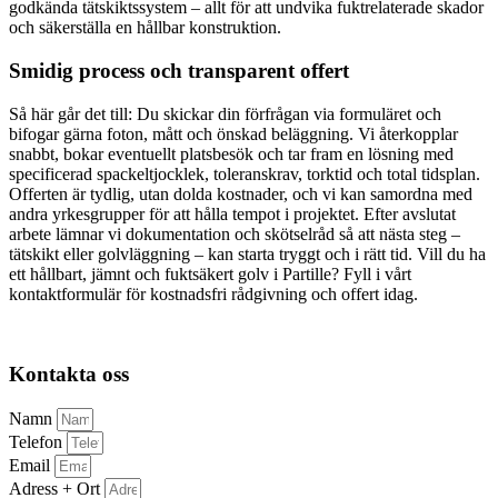
godkända tätskiktssystem – allt för att undvika fuktrelaterade skador
och säkerställa en hållbar konstruktion.
Smidig process och transparent offert
Så här går det till: Du skickar din förfrågan via formuläret och
bifogar gärna foton, mått och önskad beläggning. Vi återkopplar
snabbt, bokar eventuellt platsbesök och tar fram en lösning med
specificerad spackeltjocklek, toleranskrav, torktid och total tidsplan.
Offerten är tydlig, utan dolda kostnader, och vi kan samordna med
andra yrkesgrupper för att hålla tempot i projektet. Efter avslutat
arbete lämnar vi dokumentation och skötselråd så att nästa steg –
tätskikt eller golvläggning – kan starta tryggt och i rätt tid. Vill du ha
ett hållbart, jämnt och fuktsäkert golv i Partille? Fyll i vårt
kontaktformulär för kostnadsfri rådgivning och offert idag.
Kontakta oss
Namn
Telefon
Email
Adress + Ort