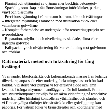
– Planing och utjämning av ojämna eller buckliga betonggolv
– Spackling som skapar rätt förutsättningar inför klinker, parkett,
vinyl och plastmatta
– Precisionsavjämning i våtrum som badrum, kök och tvättstugor
– Integrerad avjämning i samband med installation av el- eller
vattenburen golvvärme
– Komplett förberedelse av undergolv inför renoveringsprojekt och
nyproduktion
– Reparation, utfyllnad och nivellering av skadade, slitna eller
urgröpta golvytor
– Fallspackling och nivåjustering för korrekt lutning mot golvbrunn
och trösklar
Rätt material, metod och fuktsäkring för lång
livslängd
Vi använder fiberförstärkta och kulörmarkerade massor från ledande
tillverkare, anpassade efter underlag, belastningsklass och önskad
torktid. Vid större ytor pumpar vi för effektivt flöde och jämn
kvalitet; i trånga utrymmen handlägger vi för full kontroll. Primrar
och systemkomponenter väljs för att säkra vidhäftning på respektive
underlag. Efter härdning kontrolleras ythållfasthet och planhet, och
vi lämnar tydliga riktlinjer för när tätskikt eller golvläggning kan
påbörjas. För våtrum följer vi branschregler och koordinerar med