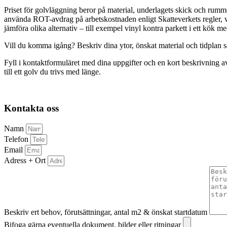
Priset för golvläggning beror på material, underlagets skick och rumm
använda ROT-avdrag på arbetskostnaden enligt Skatteverkets regler, vilk
jämföra olika alternativ – till exempel vinyl kontra parkett i ett kök m
Vill du komma igång? Beskriv dina ytor, önskat material och tidplan s
Fyll i kontaktformuläret med dina uppgifter och en kort beskrivning a
till ett golv du trivs med länge.
Kontakta oss
Namn
Telefon
Email
Adress + Ort
Beskriv ert behov, förutsättningar, antal m2 & önskat startdatum
Bifoga gärna eventuella dokument, bilder eller ritningar