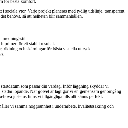
m för bästa komfort.
t i sociala ytor. Varje projekt planeras med tydlig tidslinje, transparent
det behövs, så att helheten blir sammanhållen.
inredningsstil.
rimer för ett stabilt resultat.
 riktning och skärningar för bästa visuella uttryck.
vs.
 startdatum som passar din vardag. Inför läggning skyddar vi
ch städar löpande. När golvet är lagt gör vi en gemensam genomgång
öva justeras finns vi tillgängliga tills allt känns perfekt.
g håller vi samma noggrannhet i underarbete, kvalitetssäkring och