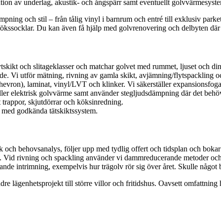
ation av underlag, akustik- och ångspärr samt eventuellt golvvärmesyste
ämpning och stil – från tålig vinyl i barnrum och entré till exklusiv parket
kökssocklar. Du kan även få hjälp med golvrenovering och delbyten där 
tskikt och slitageklasser och matchar golvet med rummet, ljuset och din 
. Vi utför mätning, rivning av gamla skikt, avjämning/flytspackling och p
hevron), laminat, vinyl/LVT och klinker. Vi säkerställer expansionsfogar,
eller elektrisk golvvärme samt använder stegljudsdämpning där det behö
t trappor, skjutdörrar och köksinredning.
r med godkända tätskiktssystem.
 och behovsanalys, följer upp med tydlig offert och tidsplan och bokar
damm. Vid rivning och spackling använder vi dammreducerande metoder o
nde intrimning, exempelvis hur trägolv rör sig över året. Skulle något beh
dre lägenhetsprojekt till större villor och fritidshus. Oavsett omfattnin