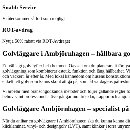
Snabb Service
Vi återkommer så fort som möjligt
ROT-avdrag
Nyttja 50% rabatt via ROT-Avdraget
Golvläggare i Ambjörnhagen – hållbara gol
Ett väl lagt golv lyfter hela hemmet. Oavsett om du planerar att förny
golvläggning som kombinerar estetik, funktion och lång hållbarhet. Vi t
och vackert, år efter år. Med lokal kännedom om husens konstruktione
enkelt: ett golv som känns skönt att gå på, som tål vardagens påfrestn
Vi arbetar med branschgodkända metoder och följer gällande regler för
behov samt professionella övergångar mot trösklar, trappor och angränsa
Golvläggare Ambjörnhagen – specialist på 
När du anlitar en golvläggare i Ambjörnhagen ska du kunna känna dig t
klicklaminat, vinyl- och designgolv (LVT), samt klinker i torra ut