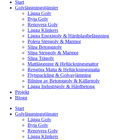
Start
Golvläggningstjänster
Lägga Golv
Byta Golv
Renovera Golv
Lägga Klinkers
Lägga Epoxigolv & Härdplastbeläggning
Polera Stengolv & Marmor
Slipa Betonggolv
Slipa Stengolv & Marmor
Slipa Trägolv
Mattläggning & Heltäckningsmattor
Rengöra Matta & Heltäckningsmatta
Flytspackling & Golvavjämning
Bilning av Betonggolv & Källargolv
Lägga Industrigolv & Hårdbetong
Projekt
Blogg
Start
Golvläggningstjänster
Lägga Golv
Byta Golv
Renovera Golv
Lägga Klinkers