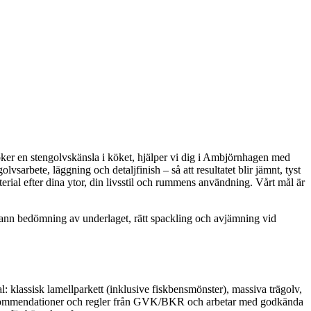
 söker en stengolvskänsla i köket, hjälper vi dig i Ambjörnhagen med
sarbete, läggning och detaljfinish – så att resultatet blir jämnt, tyst
ial efter dina ytor, din livsstil och rummens användning. Vårt mål är
ggrann bedömning av underlaget, rätt spackling och avjämning vid
 klassisk lamellparkett (inklusive fiskbensmönster), massiva trägolv,
 rekommendationer och regler från GVK/BKR och arbetar med godkända