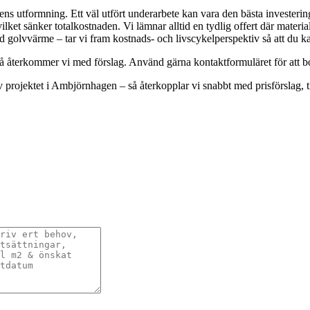
ens utformning. Ett väl utfört underarbete kan vara den bästa investerin
et sänker totalkostnaden. Vi lämnar alltid en tydlig offert där material,
ed golvvärme – tar vi fram kostnads- och livscykelperspektiv så att du kan
å återkommer vi med förslag. Använd gärna kontaktformuläret för att bok
v projektet i Ambjörnhagen – så återkopplar vi snabbt med prisförslag, 