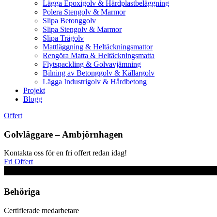
Lägga Epoxigolv & Härdplastbeläggning
Polera Stengolv & Marmor
Slipa Betonggolv
Slipa Stengolv & Marmor
Slipa Trägolv
Mattläggning & Heltäckningsmattor
Rengöra Matta & Heltäckningsmatta
Flytspackling & Golvavjämning
Bilning av Betonggolv & Källargolv
Lägga Industrigolv & Hårdbetong
Projekt
Blogg
Offert
Golvläggare – Ambjörnhagen
Kontakta oss för en fri offert redan idag!
Fri Offert
Behöriga
Certifierade medarbetare