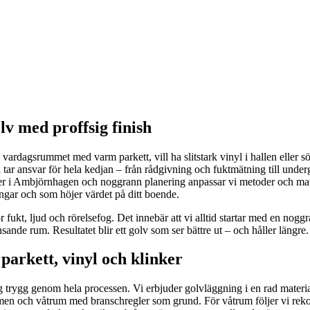
v med proffsig finish
a vardagsrummet med varm parkett, vill ha slitstark vinyl i hallen eller
ar ansvar för hela kedjan – från rådgivning och fuktmätning till undergolv
r i Ambjörnhagen och noggrann planering anpassar vi metoder och mater
ingar och som höjer värdet på ditt boende.
 fukt, ljud och rörelsefog. Det innebär att vi alltid startar med en no
nde rum. Resultatet blir ett golv som ser bättre ut – och håller längre.
parkett, vinyl och klinker
rygg genom hela processen. Vi erbjuder golvläggning i en rad material:
rymmen och våtrum med branschregler som grund. För våtrum följer vi