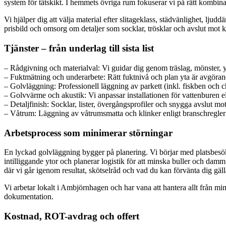
system för tätskikt. I hemmets övriga rum fokuserar vi på rätt kombin
Vi hjälper dig att välja material efter slitageklass, städvänlighet, ljudd
prisbild och omsorg om detaljer som socklar, trösklar och avslut mot 
Tjänster – från underlag till sista list
– Rådgivning och materialval: Vi guidar dig genom träslag, mönster, y
– Fuktmätning och underarbete: Rätt fuktnivå och plan yta är avgörande
– Golvläggning: Professionell läggning av parkett (inkl. fiskben och c
– Golvvärme och akustik: Vi anpassar installationen för vattenburen 
– Detaljfinish: Socklar, lister, övergångsprofiler och snygga avslut mo
– Våtrum: Läggning av våtrumsmatta och klinker enligt branschregle
Arbetsprocess som minimerar störningar
En lyckad golvläggning bygger på planering. Vi börjar med platsbesök
intilliggande ytor och planerar logistik för att minska buller och 
där vi går igenom resultat, skötselråd och vad du kan förvänta dig gälla
Vi arbetar lokalt i Ambjörnhagen och har vana att hantera allt från min
dokumentation.
Kostnad, ROT-avdrag och offert