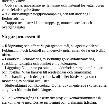
undergolvsbyte
– Golvvärme: anpassning av läggning och material för vattenburen
eller elektrisk golvvärme
– Akustiklösningar: stegljudsdämpning och rätt underlag i
flerbostadshus
– Trappor och lister: klä om trappsteg, montera socklar och
övergångslister
Så går processen till
– Rådgivning och offert: Vi går igenom mål, slitagekrav och stil.
Fuktmätning och kontroll av undergolv ingår innan du får en tydlig
offert.
– Förarbete: Demontering av befintligt golv, avfallshantering,
spackling, fuktspärr och planhet enligt toleranser.
– Läggning: Noggrann passning mot dörrfoder, rörgenomföringar
och trösklar. Vi tar hänsyn till rörelsefogar och rumsklimat.
– Ytbehandling och detaljer: Lack, olja eller hårdvaxolja samt
montering av socklar och lister.
– Slutbesiktning och skötselråd: Du får dokumenterade skötselråd så
att golvet håller sin finish längre.
Vill du komma igång? Beskriv ditt projekt i kontaktformuläret så
återkommer vi med förslag på lösning och preliminär tidsplan.