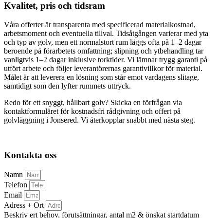
Kvalitet, pris och tidsram
Våra offerter är transparenta med specificerad materialkostnad,
arbetsmoment och eventuella tillval. Tidsåtgången varierar med yta
och typ av golv, men ett normalstort rum läggs ofta på 1–2 dagar
beroende på förarbetets omfattning; slipning och ytbehandling tar
vanligtvis 1–2 dagar inklusive torktider. Vi lämnar trygg garanti på
utfört arbete och följer leverantörernas garantivillkor för material.
Målet är att leverera en lösning som står emot vardagens slitage,
samtidigt som den lyfter rummets uttryck.
Redo för ett snyggt, hållbart golv? Skicka en förfrågan via
kontaktformuläret för kostnadsfri rådgivning och offert på
golvläggning i Jonsered. Vi återkopplar snabbt med nästa steg.
Kontakta oss
Namn
Telefon
Email
Adress + Ort
Beskriv ert behov, förutsättningar, antal m2 & önskat startdatum