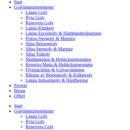
Start
Golvläggningstjänster
Lägga Golv
Byta Golv
Renovera Golv
Lägga Klinkers
Lägga Epoxigolv & Härdplastbeläggning
Polera Stengolv & Marmor
Slipa Betonggolv
Slipa Stengolv & Marmor
Slipa Trägolv
Mattläggning & Heltäckningsmattor
Rengöra Matta & Heltäckningsmatta
Flytspackling & Golvavjämning
Bilning av Betonggolv & Källargolv
Lägga Industrigolv & Hårdbetong
Projekt
Blogg
Offert
Start
Golvläggningstjänster
Lägga Golv
Byta Golv
Renovera Golv