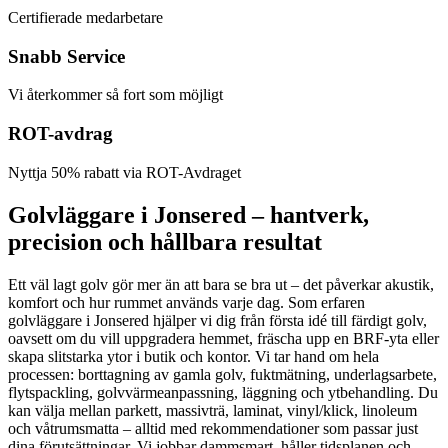
Certifierade medarbetare
Snabb Service
Vi återkommer så fort som möjligt
ROT-avdrag
Nyttja 50% rabatt via ROT-Avdraget
Golvläggare i Jonsered – hantverk,
precision och hållbara resultat
Ett väl lagt golv gör mer än att bara se bra ut – det påverkar akustik,
komfort och hur rummet används varje dag. Som erfaren
golvläggare i Jonsered hjälper vi dig från första idé till färdigt golv,
oavsett om du vill uppgradera hemmet, fräscha upp en BRF-yta eller
skapa slitstarka ytor i butik och kontor. Vi tar hand om hela
processen: borttagning av gamla golv, fuktmätning, underlagsarbete,
flytspackling, golvvärmeanpassning, läggning och ytbehandling. Du
kan välja mellan parkett, massivträ, laminat, vinyl/klick, linoleum
och våtrumsmatta – alltid med rekommendationer som passar just
dina förutsättningar. Vi jobbar dammsmart, håller tidsplanen och