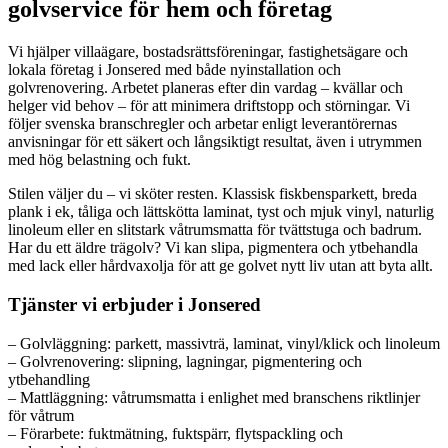
golvservice för hem och företag
Vi hjälper villaägare, bostadsrättsföreningar, fastighetsägare och
lokala företag i Jonsered med både nyinstallation och
golvrenovering. Arbetet planeras efter din vardag – kvällar och
helger vid behov – för att minimera driftstopp och störningar. Vi
följer svenska branschregler och arbetar enligt leverantörernas
anvisningar för ett säkert och långsiktigt resultat, även i utrymmen
med hög belastning och fukt.
Stilen väljer du – vi sköter resten. Klassisk fiskbensparkett, breda
plank i ek, tåliga och lättskötta laminat, tyst och mjuk vinyl, naturlig
linoleum eller en slitstark våtrumsmatta för tvättstuga och badrum.
Har du ett äldre trägolv? Vi kan slipa, pigmentera och ytbehandla
med lack eller hårdvaxolja för att ge golvet nytt liv utan att byta allt.
Tjänster vi erbjuder i Jonsered
– Golvläggning: parkett, massivträ, laminat, vinyl/klick och linoleum
– Golvrenovering: slipning, lagningar, pigmentering och
ytbehandling
– Mattläggning: våtrumsmatta i enlighet med branschens riktlinjer
för våtrum
– Förarbete: fuktmätning, fuktspärr, flytspackling och