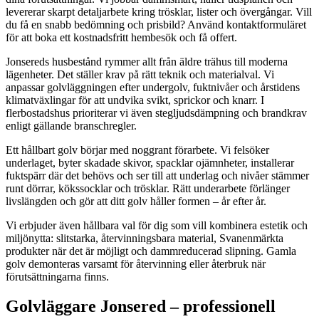
levererar skarpt detaljarbete kring trösklar, lister och övergångar. Vill
du få en snabb bedömning och prisbild? Använd kontaktformuläret
för att boka ett kostnadsfritt hembesök och få offert.
Jonsereds husbestånd rymmer allt från äldre trähus till moderna
lägenheter. Det ställer krav på rätt teknik och materialval. Vi
anpassar golvläggningen efter undergolv, fuktnivåer och årstidens
klimatväxlingar för att undvika svikt, sprickor och knarr. I
flerbostadshus prioriterar vi även stegljudsdämpning och brandkrav
enligt gällande branschregler.
Ett hållbart golv börjar med noggrant förarbete. Vi felsöker
underlaget, byter skadade skivor, spacklar ojämnheter, installerar
fuktspärr där det behövs och ser till att underlag och nivåer stämmer
runt dörrar, kökssocklar och trösklar. Rätt underarbete förlänger
livslängden och gör att ditt golv håller formen – år efter år.
Vi erbjuder även hållbara val för dig som vill kombinera estetik och
miljönytta: slitstarka, återvinningsbara material, Svanenmärkta
produkter när det är möjligt och dammreducerad slipning. Gamla
golv demonteras varsamt för återvinning eller återbruk när
förutsättningarna finns.
Golvläggare Jonsered – professionell