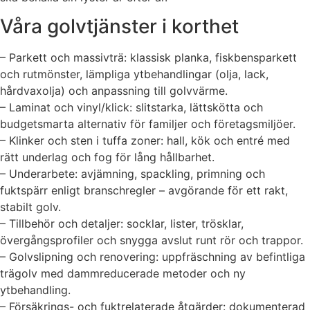
Våra golvtjänster i korthet
– Parkett och massivträ: klassisk planka, fiskbensparkett
och rutmönster, lämpliga ytbehandlingar (olja, lack,
hårdvaxolja) och anpassning till golvvärme.
– Laminat och vinyl/klick: slitstarka, lättskötta och
budgetsmarta alternativ för familjer och företagsmiljöer.
– Klinker och sten i tuffa zoner: hall, kök och entré med
rätt underlag och fog för lång hållbarhet.
– Underarbete: avjämning, spackling, primning och
fuktspärr enligt branschregler – avgörande för ett rakt,
stabilt golv.
– Tillbehör och detaljer: socklar, lister, trösklar,
övergångsprofiler och snygga avslut runt rör och trappor.
– Golvslipning och renovering: uppfräschning av befintliga
trägolv med dammreducerade metoder och ny
ytbehandling.
– Försäkrings- och fuktrelaterade åtgärder: dokumenterad