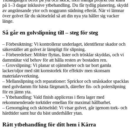
på 1–3 dagar inklusive ytbehandling. Du får tydlig planering, skydd
av angränsande ytor och noggrann städning efteråt. När vi lämnar
över golvet får du skötselråd så att din nya yta håller sig vacker
länge.
Så går en golvslipning till – steg för steg
– Förbesiktning: Vi kontrollerar underlaget, identifierar skador och
säkerställer att golvet är lämpligt för slipning.
– Förberedelser: Möbler flyttas, lister och trösklar skyddas, och vi
dammtätar vid behov för att hålla resten av bostaden ren.
– Grovslipning: Vi planar ut ojämnheter och tar bort gamla
lacker/oljor med rätt kornstorlek för effektiv men skonsam
materialavverkning.
– Mellanslipning och reparationer: Sprickor och småskador spacklas
med golvdamm för bästa färgmatch, därefter fin- och polerslipning
för en jämn yta.
– Ytbehandling: Vald finish appliceras i flera lager med
rekommenderade torktider emellan för maximal hållbarhet.
– Genomgång och skötselråd: Vi visar golvet, går igenom tork- och
härdtider samt hur du bäst underhåller ytan.
Rätt ytbehandling för ditt hem i Kärra