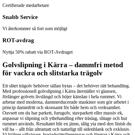
Certifierade medarbetare
Snabb Service
Vi återkommer så fort som möjligt
ROT-avdrag
Nyttja 50% rabatt via ROT-Avdraget
Golvslipning i Kärra – dammfri metod
för vackra och slitstarka trägolv
Ett slitet trägolv behöver sällan bytas – det behöver rätt behandling.
Med professionell golvslipning i Kärra återställer vi glansen,
förlänger golvets livslängd och höjer känslan i hela rummet. Vi
arbetar med moderna, dammreducerade maskiner som gör arbetet i
princip dammfritt och skonsamt för både hem och verksamhet.
Oavsett om du har parkett, furugolv, stavparkett eller massiv ek,
anpassar vi slipning och ytbehandling efter träslag, slitage och hur
rummet används. Resultatet blir en jämn, tålig yta med den finish du
vill ha – allt från ultramatt och naturligt till sidenblank och exklusiv.
Vi hjälper villaägare, bostadsrättsföreningar och företag i Kärra och