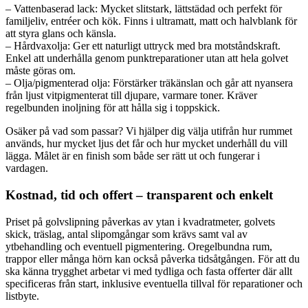
– Vattenbaserad lack: Mycket slitstark, lättstädad och perfekt för
familjeliv, entréer och kök. Finns i ultramatt, matt och halvblank för
att styra glans och känsla.
– Hårdvaxolja: Ger ett naturligt uttryck med bra motståndskraft.
Enkel att underhålla genom punktreparationer utan att hela golvet
måste göras om.
– Olja/pigmenterad olja: Förstärker träkänslan och går att nyansera
från ljust vitpigmenterat till djupare, varmare toner. Kräver
regelbunden inoljning för att hålla sig i toppskick.
Osäker på vad som passar? Vi hjälper dig välja utifrån hur rummet
används, hur mycket ljus det får och hur mycket underhåll du vill
lägga. Målet är en finish som både ser rätt ut och fungerar i
vardagen.
Kostnad, tid och offert – transparent och enkelt
Priset på golvslipning påverkas av ytan i kvadratmeter, golvets
skick, träslag, antal slipomgångar som krävs samt val av
ytbehandling och eventuell pigmentering. Oregelbundna rum,
trappor eller många hörn kan också påverka tidsåtgången. För att du
ska känna trygghet arbetar vi med tydliga och fasta offerter där allt
specificeras från start, inklusive eventuella tillval för reparationer och
listbyte.