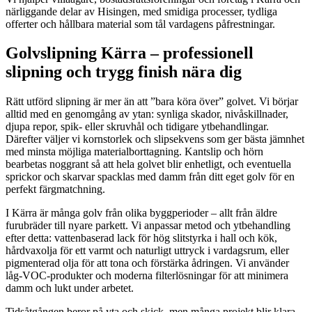
närliggande delar av Hisingen, med smidiga processer, tydliga
offerter och hållbara material som tål vardagens påfrestningar.
Golvslipning Kärra – professionell
slipning och trygg finish nära dig
Rätt utförd slipning är mer än att ”bara köra över” golvet. Vi börjar
alltid med en genomgång av ytan: synliga skador, nivåskillnader,
djupa repor, spik- eller skruvhål och tidigare ytbehandlingar.
Därefter väljer vi kornstorlek och slipsekvens som ger bästa jämnhet
med minsta möjliga materialborttagning. Kantslip och hörn
bearbetas noggrant så att hela golvet blir enhetligt, och eventuella
sprickor och skarvar spacklas med damm från ditt eget golv för en
perfekt färgmatchning.
I Kärra är många golv från olika byggperioder – allt från äldre
furubräder till nyare parkett. Vi anpassar metod och ytbehandling
efter detta: vattenbaserad lack för hög slitstyrka i hall och kök,
hårdvaxolja för ett varmt och naturligt uttryck i vardagsrum, eller
pigmenterad olja för att tona och förstärka ådringen. Vi använder
låg-VOC-produkter och moderna filterlösningar för att minimera
damm och lukt under arbetet.
Tidsåtgången beror på yta och skick, men många projekt blir klara