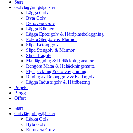
Start
Golvläggningstjänster
Lägga Golv
Byta Golv
Renovera Golv
Lägga Klinkers
Lägga Epoxigolv & Härdplastbeläggning
Polera Stengolv & Marmor
Slipa Betonggolv
Slipa Stengolv & Marmor
Slipa Trägolv
Mattläggning & Heltäckningsmattor
Rengöra Matta & Heltäckningsmatta
Flytspackling & Golvavjämning
Bilning av Betonggolv & Källargolv
Lägga Industrigolv & Hårdbetong
Projekt
Blogg
Offert
Start
Golvläggningstjänster
Lägga Golv
Byta Golv
Renovera Golv