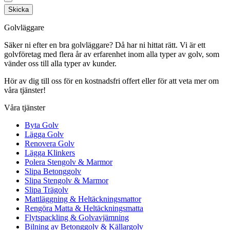
Skicka
Golvläggare
Säker ni efter en bra golvläggare? Då har ni hittat rätt. Vi är ett
golvföretag med flera år av erfarenhet inom alla typer av golv, som
vänder oss till alla typer av kunder.
Hör av dig till oss för en kostnadsfri offert eller för att veta mer om
våra tjänster!
Våra tjänster
Byta Golv
Lägga Golv
Renovera Golv
Lägga Klinkers
Polera Stengolv & Marmor
Slipa Betonggolv
Slipa Stengolv & Marmor
Slipa Trägolv
Mattläggning & Heltäckningsmattor
Rengöra Matta & Heltäckningsmatta
Flytspackling & Golvavjämning
Bilning av Betonggolv & Källargolv