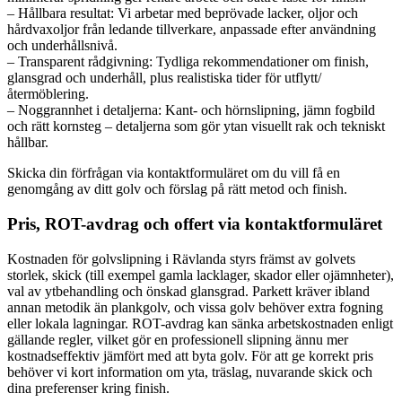
– Hållbara resultat: Vi arbetar med beprövade lacker, oljor och
hårdvaxoljor från ledande tillverkare, anpassade efter användning
och underhållsnivå.
– Transparent rådgivning: Tydliga rekommendationer om finish,
glansgrad och underhåll, plus realistiska tider för utflytt/
återmöblering.
– Noggrannhet i detaljerna: Kant- och hörnslipning, jämn fogbild
och rätt kornsteg – detaljerna som gör ytan visuellt rak och tekniskt
hållbar.
Skicka din förfrågan via kontaktformuläret om du vill få en
genomgång av ditt golv och förslag på rätt metod och finish.
Pris, ROT-avdrag och offert via kontaktformuläret
Kostnaden för golvslipning i Rävlanda styrs främst av golvets
storlek, skick (till exempel gamla lacklager, skador eller ojämnheter),
val av ytbehandling och önskad glansgrad. Parkett kräver ibland
annan metodik än plankgolv, och vissa golv behöver extra fogning
eller lokala lagningar. ROT-avdrag kan sänka arbetskostnaden enligt
gällande regler, vilket gör en professionell slipning ännu mer
kostnadseffektiv jämfört med att byta golv. För att ge korrekt pris
behöver vi kort information om yta, träslag, nuvarande skick och
dina preferenser kring finish.