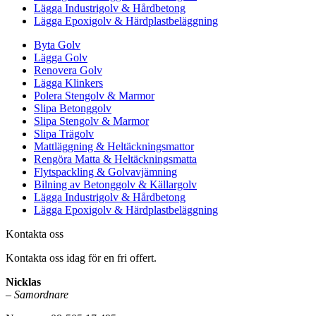
Lägga Industrigolv & Hårdbetong
Lägga Epoxigolv & Härdplastbeläggning
Byta Golv
Lägga Golv
Renovera Golv
Lägga Klinkers
Polera Stengolv & Marmor
Slipa Betonggolv
Slipa Stengolv & Marmor
Slipa Trägolv
Mattläggning & Heltäckningsmattor
Rengöra Matta & Heltäckningsmatta
Flytspackling & Golvavjämning
Bilning av Betonggolv & Källargolv
Lägga Industrigolv & Hårdbetong
Lägga Epoxigolv & Härdplastbeläggning
Kontakta oss
Kontakta oss idag för en fri offert.
Nicklas
–
Samordnare