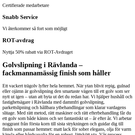
Certifierade medarbetare
Snabb Service
Vi återkommer så fort som möjligt
ROT-avdrag
Nyttja 50% rabatt via ROT-Avdraget
Golvslipning i Rävlanda –
fackmannamässig finish som håller
Ett vackert trägolv lyfter hela hemmet. När ytan blivit repig, gulnad
eller ojämn är golvslipning den smartaste vägen till ett golv som ser
nytt ut igen – utan att byta ut det du redan har. Vi hjälper hushåll och
fastighetsägare i Rävlanda med dammfri golvslipning,
parkettslipning och hållbara ytbehandlingar som klarar vardagens
slitage. Med rätt metod, rätt maskiner och rätt efterbehandling får du
ett golv som både känns och ser fantastiskt ut – år efter år. Vi arbetar
noggrant från första korn till sista strykningen och guidar dig till
finish som passar hemmet: matt lack för sober elegans, olja för varm
känsla eller hårdvaxolja för en robust, lättskött yta. Vår process