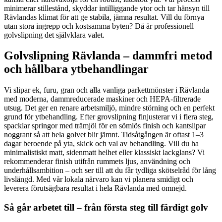
minimerar stillestånd, skyddar intilliggande ytor och tar hänsyn till
Rävlandas klimat för att ge stabila, jämna resultat. Vill du förnya
utan stora ingrepp och kostsamma byten? Då är professionell
golvslipning det självklara valet.
Golvslipning Rävlanda – dammfri metod
och hållbara ytbehandlingar
Vi slipar ek, furu, gran och alla vanliga parkettmönster i Rävlanda
med moderna, dammreducerade maskiner och HEPA-filtrerade
utsug. Det ger en renare arbetsmiljö, mindre störning och en perfekt
grund för ytbehandling. Efter grovslipning finjusterar vi i flera steg,
spacklar springor med trämjöl för en sömlös finish och kantslipar
noggrant så att hela golvet blir jämnt. Tidsåtgången är oftast 1–3
dagar beroende på yta, skick och val av behandling. Vill du ha
minimalistiskt matt, sidenmatt helhet eller klassiskt lackglans? Vi
rekommenderar finish utifrån rummets ljus, användning och
underhållsambition – och ser till att du får tydliga skötselråd för lång
livslängd. Med vår lokala närvaro kan vi planera smidigt och
leverera förutsägbara resultat i hela Rävlanda med omnejd.
Så går arbetet till – från första steg till färdigt golv