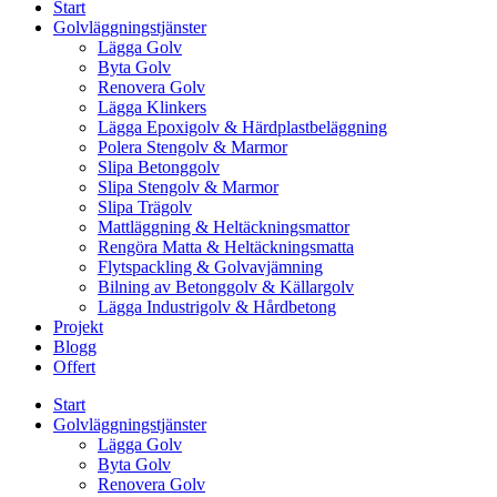
Start
Golvläggningstjänster
Lägga Golv
Byta Golv
Renovera Golv
Lägga Klinkers
Lägga Epoxigolv & Härdplastbeläggning
Polera Stengolv & Marmor
Slipa Betonggolv
Slipa Stengolv & Marmor
Slipa Trägolv
Mattläggning & Heltäckningsmattor
Rengöra Matta & Heltäckningsmatta
Flytspackling & Golvavjämning
Bilning av Betonggolv & Källargolv
Lägga Industrigolv & Hårdbetong
Projekt
Blogg
Offert
Start
Golvläggningstjänster
Lägga Golv
Byta Golv
Renovera Golv