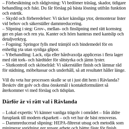
– Förbesiktning och rådgivning: Vi bedömer träslag, skador, tidigare
behandling och fukt. Du får förslag på bästa lösning utifrån funktion
och estetik.
– Skydd och förberedelser: Vi täcker känsliga ytor, demonterar lister
vid behov och säkerställer dammreducering.
– Slipning i steg: Grov-, mellan- och finslipning med rätt kornsteg
ger en plan och ren yta. Kanter och hörn hanteras med kantslip och
detaljverktyg.
– Fogning: Springor fylls med trämjöl och bindemedel för en
enhetlig yta utan synliga glipor.
– Ytbehandling: Lack, olja eller hårdvaxolja appliceras i flera lager
med rätt tork- och härdtider för slitstyrka och jämn lyster.
– Slutkontroll och skötselråd: Vi säkerställer finish och lämnar råd
för städning, möbeltassar och underhåll, så att resultatet håller länge.
Vill du veta hur processen skulle se ut i just ditt hem i Rävlanda?
Beskriv ditt golv och dina önskemål i kontaktformuläret så
återkommer vi med förslag och tidsplan.
Därför är vi rätt val i Rävlanda
– Lokal expertis: Vi känner vanliga trägolv i området – från äldre
furuplank till modern ekparkett – och vet hur de bäst renoveras.
– Dammreducerad slipning: HEPA-filtrerat utsug och metodik som
minimerar spridning ger renare arbete och bättre fäste för finish.