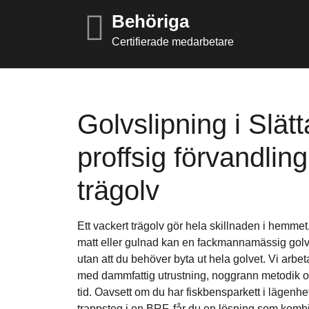
Behöriga
Certifierade medarbetare
Golvslipning i Slä
proffsig förvandlin
trägolv
Ett vackert trägolv gör hela skillnaden i hemmet.
matt eller gulnad kan en fackmannamässig golvsl
utan att du behöver byta ut hela golvet. Vi arb
med dammfattig utrustning, noggrann metodik o
tid. Oavsett om du har fiskbensparkett i lägenhete
trappsteg i en BRF, får du en lösning som kombi