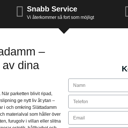
Snabb Service
Vi återkommer så fort som möjligt
ttadamm –
g av dina
K
 När parketten blivit ripad,
ipning ge nytt liv åt ytan –
etar i och omkring Slättadamm
ch materialval som håller över
n, furugolv i villan eller slitna
nerar estetik, hållbarhet och