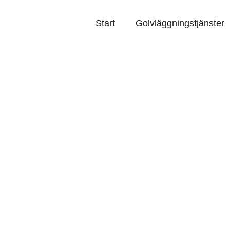
vfirma.se
Start
Golvläggningstjänster