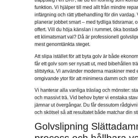
funktion. Vi hjälper till med allt från mindre repa
infärgning och rätt ytbehandling för din vardag. V
planerar jobbet smart – med tydliga tidsramar, o
offert. Vill du höja känslan i rummet, öka bosta
ett klimatsmart val? Då är professionell golvsli
mest genomtänkta steget.
Att slipa istället för att byta golv är både ekono
får ett golv som ser nysatt ut, med bibehållen tr
slitstyrka. Vi använder moderna maskiner med e
omgivande ytor för att minimera damm och störn
Vi hanterar alla vanliga träslag och mönster: sta
och massivt trä. Vid behov byter vi enstaka stava
jämnar ut övergångar. Du får dessutom rådgivni
och skötsel så att resultatet både matchar din sti
Golvslipning Slättadam