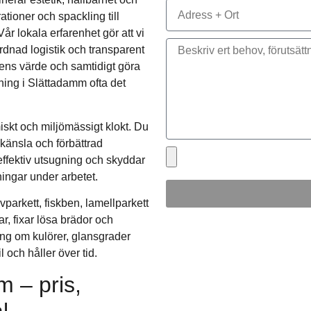
rationer och spackling till
år lokala erfarenhet gör att vi
rdnad logistik och transparent
dens värde och samtidigt göra
pning i Slättadamm ofta det
miskt och miljömässigt klokt. Du
äkänsla och förbättrad
ffektiv utsugning och skyddar
ingar under arbetet.
vparkett, fiskben, lamellparkett
r, fixar lösa brädor och
ng om kulörer, glansgrader
l och håller över tid.
m – pris,