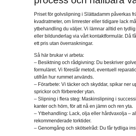
process och hållbara va
Priset för golvslipning i Slättadamm påverkas frä
kvadratmeter, om limrester eller tidigare lack m
ytbehandling du väljer. Vi lämnar alltid en tydlig 
eller bildunderlag via vårt kontaktformulär. Då få
ett pris utan överraskningar.
Så här brukar vi arbeta:
– Besiktning och rådgivning: Du beskriver golve
formuläret. Vi föreslår metod, eventuell reparat
utifrån hur rummet används.
– Förarbete: Vi täcker och skyddar, spikar ner 
sprickor och förbereder ytan.
– Slipning i flera steg: Maskinslipning i successi
kanter och hörn, för att nå en jämn och ren yta.
– Ytbehandling: Lack, olja eller hårdvaxolja – all
rekommenderade torktider.
– Genomgång och skötselråd: Du får tydliga inst
underhåll så att golvet håller sig vackert länge.