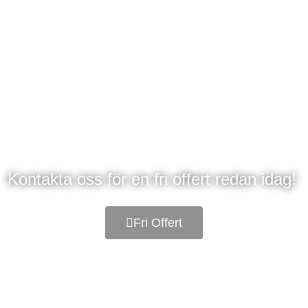
lvslipning – Slättad
Kontakta oss för en fri offert redan idag!
Fri Offert