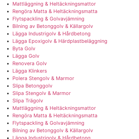
Mattläggning & Heltäckningsmattor
Rengöra Matta & Heltäckningsmatta
Flytspackling & Golvavjämning
Bilning av Betonggolv & Källargolv
Lägga Industrigolv & Hårdbetong
Lägga Epoxigolv & Härdplastbeläggning
Byta Golv
Lägga Golv
Renovera Golv
Lägga Klinkers
Polera Stengolv & Marmor
Slipa Betonggolv
Slipa Stengolv & Marmor
Slipa Trägolv
Mattläggning & Heltäckningsmattor
Rengöra Matta & Heltäckningsmatta
Flytspackling & Golvavjämning
Bilning av Betonggolv & Källargolv
Lägga Industrigolv & Hårdbetong