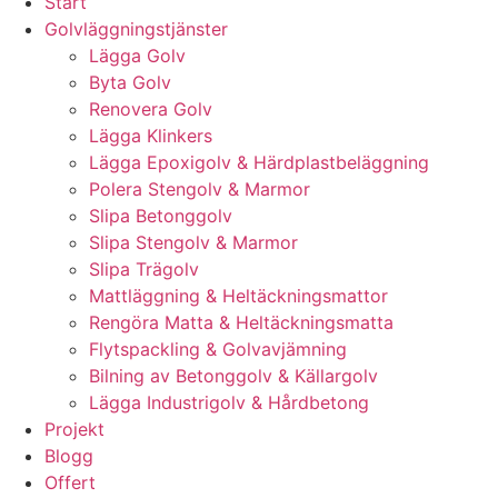
Start
Golvläggningstjänster
Lägga Golv
Byta Golv
Renovera Golv
Lägga Klinkers
Lägga Epoxigolv & Härdplastbeläggning
Polera Stengolv & Marmor
Slipa Betonggolv
Slipa Stengolv & Marmor
Slipa Trägolv
Mattläggning & Heltäckningsmattor
Rengöra Matta & Heltäckningsmatta
Flytspackling & Golvavjämning
Bilning av Betonggolv & Källargolv
Lägga Industrigolv & Hårdbetong
Projekt
Blogg
Offert