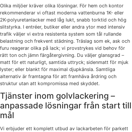
Olika miljöer kräver olika lösningar. För hem och kontor
rekommenderar vi oftast moderna vattenburna 1K- eller
2K-polyuretanlacker med låg lukt, snabb torktid och hög
slitstyrka. I entréer, butiker eller andra ytor med intensiv
trafik väljer vi extra resistenta system som tål rullande
belastning och frekvent städning. Träslag som ek, ask och
furu reagerar olika på lack; vi provstrykes vid behov för
rätt ton och jämn färgåtergivning. Du väljer glansgrad –
matt för ett naturligt, samtida uttryck; sidenmatt för mjuk
lyster; eller blankt för maximal djupkänsla. Samtliga
alternativ är framtagna för att framhäva årdring och
struktur utan att kompromissa med skyddet.
Tjänster inom golvlackering –
anpassade lösningar från start till
mål
Vi erbjuder ett komplett utbud av lackarbeten för parkett