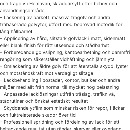
och trägolv i Hemavan, skräddarsytt efter behov och
användningsområde:
– Lackering av parkett, massiva trägolv och andra
träbaserade golvytor, utfört med beprövad metodik för
lång hållbarhet
– Applicering av hård, slitstark golvlack i matt, sidenmatt
eller blank finish för rätt utseende och städbarhet
– Förberedande golvslipning, kantbearbetning och dammfri
rengöring som säkerställer vidhäftning och jämn yta
– Omlackering av äldre golv för att återställa skydd, lyster
och motståndskraft mot vardagligt slitage
– Lackbehandling i bostäder, kontor, butiker och andra
miljöer med allt från normal till mycket hög belastning
– Anpassade lacklösningar utifrån träslag, trafiknivå,
städrutiner och önskat estetiskt resultat
– Skyddande ytfilm som minskar risken för repor, fläckar
och fuktrelaterade skador över tid
– Professionell spridning och fördelning av lack för ett
heltäckande resultat utan ränder, skarvar eller överlapp