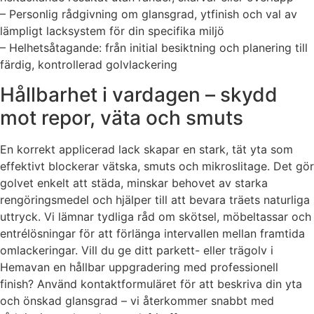
– Personlig rådgivning om glansgrad, ytfinish och val av
lämpligt lacksystem för din specifika miljö
– Helhetsåtagande: från initial besiktning och planering till
färdig, kontrollerad golvlackering
Hållbarhet i vardagen – skydd
mot repor, väta och smuts
En korrekt applicerad lack skapar en stark, tät yta som
effektivt blockerar vätska, smuts och mikroslitage. Det gör
golvet enkelt att städa, minskar behovet av starka
rengöringsmedel och hjälper till att bevara träets naturliga
uttryck. Vi lämnar tydliga råd om skötsel, möbeltassar och
entrélösningar för att förlänga intervallen mellan framtida
omlackeringar. Vill du ge ditt parkett- eller trägolv i
Hemavan en hållbar uppgradering med professionell
finish? Använd kontaktformuläret för att beskriva din yta
och önskad glansgrad – vi återkommer snabbt med