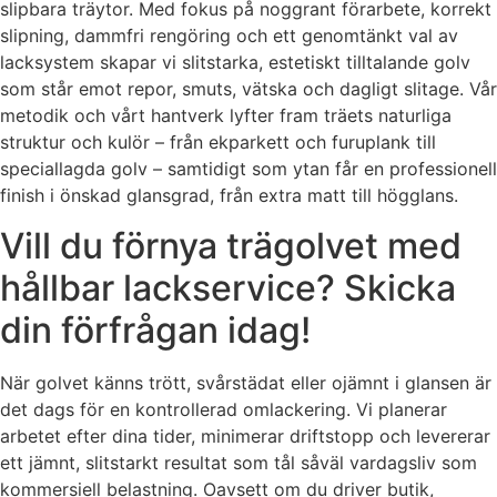
slipbara träytor. Med fokus på noggrant förarbete, korrekt
slipning, dammfri rengöring och ett genomtänkt val av
lacksystem skapar vi slitstarka, estetiskt tilltalande golv
som står emot repor, smuts, vätska och dagligt slitage. Vår
metodik och vårt hantverk lyfter fram träets naturliga
struktur och kulör – från ekparkett och furuplank till
speciallagda golv – samtidigt som ytan får en professionell
finish i önskad glansgrad, från extra matt till högglans.
Vill du förnya trägolvet med
hållbar lackservice? Skicka
din förfrågan idag!
När golvet känns trött, svårstädat eller ojämnt i glansen är
det dags för en kontrollerad omlackering. Vi planerar
arbetet efter dina tider, minimerar driftstopp och levererar
ett jämnt, slitstarkt resultat som tål såväl vardagsliv som
kommersiell belastning. Oavsett om du driver butik,