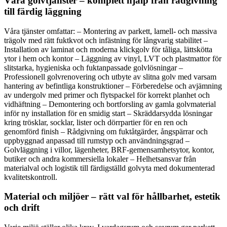
Våra golvtjänster – komplett hjälp från rådgivning
till färdig läggning
Våra tjänster omfattar: – Montering av parkett, lamell- och massiva
trägolv med rätt fuktkvot och infästning för långvarig stabilitet –
Installation av laminat och moderna klickgolv för tåliga, lättskötta
ytor i hem och kontor – Läggning av vinyl, LVT och plastmattor för
slitstarka, hygieniska och fuktanpassade golvlösningar –
Professionell golvrenovering och utbyte av slitna golv med varsam
hantering av befintliga konstruktioner – Förberedelse och avjämning
av undergolv med primer och flytspackel för korrekt planhet och
vidhäftning – Demontering och bortforsling av gamla golvmaterial
inför ny installation för en smidig start – Skräddarsydda lösningar
kring trösklar, socklar, lister och dörrpartier för en ren och
genomförd finish – Rådgivning om fuktåtgärder, ångspärrar och
uppbyggnad anpassad till rumstyp och användningsgrad –
Golvläggning i villor, lägenheter, BRF-gemensamhetsytor, kontor,
butiker och andra kommersiella lokaler – Helhetsansvar från
materialval och logistik till färdigställd golvyta med dokumenterad
kvalitetskontroll.
Material och miljöer – rätt val för hållbarhet, estetik
och drift