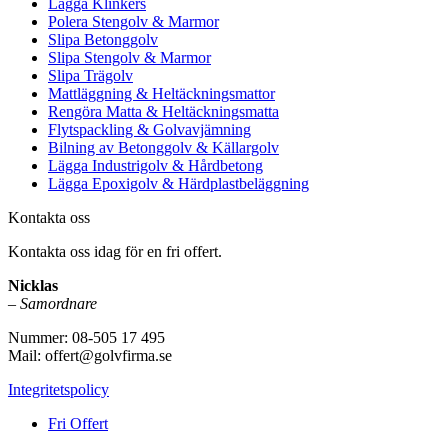
Lägga Klinkers
Polera Stengolv & Marmor
Slipa Betonggolv
Slipa Stengolv & Marmor
Slipa Trägolv
Mattläggning & Heltäckningsmattor
Rengöra Matta & Heltäckningsmatta
Flytspackling & Golvavjämning
Bilning av Betonggolv & Källargolv
Lägga Industrigolv & Hårdbetong
Lägga Epoxigolv & Härdplastbeläggning
Kontakta oss
Kontakta oss idag för en fri offert.
Nicklas
–
Samordnare
Nummer: 08-505 17 495
Mail: offert@golvfirma.se
Integritetspolicy
Fri Offert