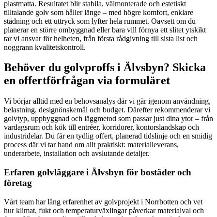
plastmatta. Resultatet blir stabila, välmonterade och estetiskt
tilltalande golv som håller länge – med högre komfort, enklare
städning och ett uttryck som lyfter hela rummet. Oavsett om du
planerar en större ombyggnad eller bara vill förnya ett slitet ytskikt
tar vi ansvar för helheten, från första rådgivning till sista list och
noggrann kvalitetskontroll.
Behöver du golvproffs i Älvsbyn? Skicka
en offertförfrågan via formuläret
Vi börjar alltid med en behovsanalys där vi går igenom användning,
belastning, designönskemål och budget. Därefter rekommenderar vi
golvtyp, uppbyggnad och läggmetod som passar just dina ytor – från
vardagsrum och kök till entréer, korridorer, kontorslandskap och
industridelar. Du får en tydlig offert, planerad tidslinje och en smidig
process där vi tar hand om allt praktiskt: materialleverans,
underarbete, installation och avslutande detaljer.
Erfaren golvläggare i Älvsbyn för bostäder och
företag
Vårt team har lång erfarenhet av golvprojekt i Norrbotten och vet
hur klimat, fukt och temperaturväxlingar påverkar materialval och