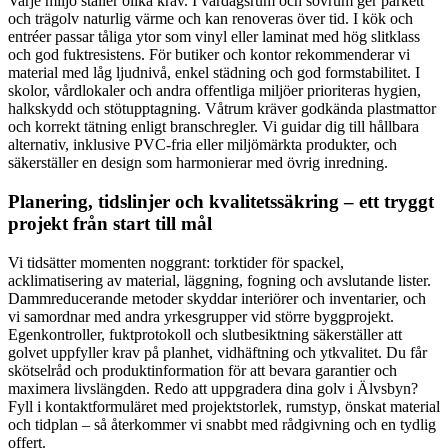
Varje miljö ställer olika krav. I vardagsrum och sovrum ger parkett
och trägolv naturlig värme och kan renoveras över tid. I kök och
entréer passar tåliga ytor som vinyl eller laminat med hög slitklass
och god fuktresistens. För butiker och kontor rekommenderar vi
material med låg ljudnivå, enkel städning och god formstabilitet. I
skolor, vårdlokaler och andra offentliga miljöer prioriteras hygien,
halkskydd och stötupptagning. Våtrum kräver godkända plastmattor
och korrekt tätning enligt branschregler. Vi guidar dig till hållbara
alternativ, inklusive PVC-fria eller miljömärkta produkter, och
säkerställer en design som harmonierar med övrig inredning.
Planering, tidslinjer och kvalitetssäkring – ett tryggt
projekt från start till mål
Vi tidsätter momenten noggrant: torktider för spackel,
acklimatisering av material, läggning, fogning och avslutande lister.
Dammreducerande metoder skyddar interiörer och inventarier, och
vi samordnar med andra yrkesgrupper vid större byggprojekt.
Egenkontroller, fuktprotokoll och slutbesiktning säkerställer att
golvet uppfyller krav på planhet, vidhäftning och ytkvalitet. Du får
skötselråd och produktinformation för att bevara garantier och
maximera livslängden. Redo att uppgradera dina golv i Älvsbyn?
Fyll i kontaktformuläret med projektstorlek, rumstyp, önskat material
och tidplan – så återkommer vi snabbt med rådgivning och en tydlig
offert.