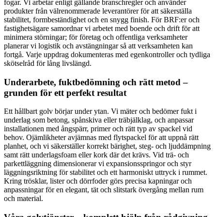
fogar. Vi arbetar enligt gällande branschregler och använder
produkter från välrenommerade leverantörer för att säkerställa
stabilitet, formbeständighet och en snygg finish. För BRF:er och
fastighetsägare samordnar vi arbetet med boende och drift för att
minimera störningar; för företag och offentliga verksamheter
planerar vi logistik och avstängningar så att verksamheten kan
fortgå. Varje uppdrag dokumenteras med egenkontroller och tydliga
skötselråd för lång livslängd.
Underarbete, fuktbedömning och rätt metod –
grunden för ett perfekt resultat
Ett hållbart golv börjar under ytan. Vi mäter och bedömer fukt i
underlag som betong, spånskiva eller träbjälklag, och anpassar
installationen med ångspärr, primer och rätt typ av spackel vid
behov. Ojämlikheter avjämnas med flytspackel för att uppnå rätt
planhet, och vi säkerställer korrekt bärighet, steg- och ljuddämpning
samt rätt underlagsfoam eller kork där det krävs. Vid trä- och
parkettläggning dimensionerar vi expansionsspringor och styr
läggningsriktning för stabilitet och ett harmoniskt uttryck i rummet.
Kring trösklar, lister och dörrfoder görs precisa kapningar och
anpassningar för en elegant, tät och slitstark övergång mellan rum
och material.