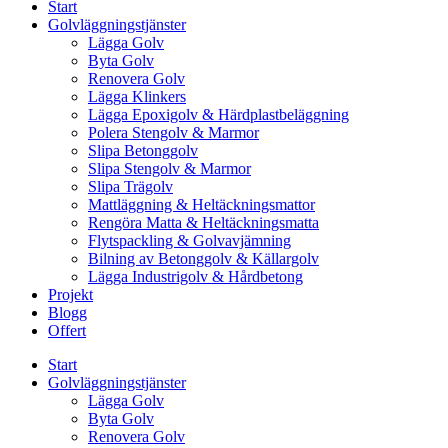
Start
Golvläggningstjänster
Lägga Golv
Byta Golv
Renovera Golv
Lägga Klinkers
Lägga Epoxigolv & Härdplastbeläggning
Polera Stengolv & Marmor
Slipa Betonggolv
Slipa Stengolv & Marmor
Slipa Trägolv
Mattläggning & Heltäckningsmattor
Rengöra Matta & Heltäckningsmatta
Flytspackling & Golvavjämning
Bilning av Betonggolv & Källargolv
Lägga Industrigolv & Hårdbetong
Projekt
Blogg
Offert
Start
Golvläggningstjänster
Lägga Golv
Byta Golv
Renovera Golv