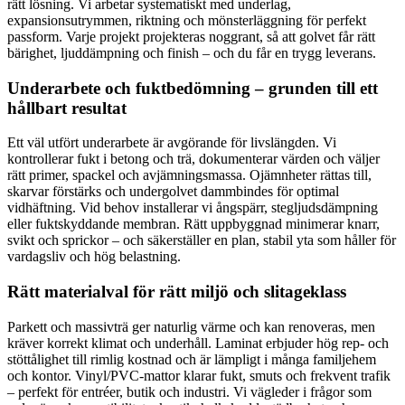
rätt lösning. Vi arbetar systematiskt med underlag,
expansionsutrymmen, riktning och mönsterläggning för perfekt
passform. Varje projekt projekteras noggrant, så att golvet får rätt
bärighet, ljuddämpning och finish – och du får en trygg leverans.
Underarbete och fuktbedömning – grunden till ett
hållbart resultat
Ett väl utfört underarbete är avgörande för livslängden. Vi
kontrollerar fukt i betong och trä, dokumenterar värden och väljer
rätt primer, spackel och avjämningsmassa. Ojämnheter rättas till,
skarvar förstärks och undergolvet dammbindes för optimal
vidhäftning. Vid behov installerar vi ångspärr, stegljudsdämpning
eller fuktskyddande membran. Rätt uppbyggnad minimerar knarr,
svikt och sprickor – och säkerställer en plan, stabil yta som håller för
vardagsliv och hög belastning.
Rätt materialval för rätt miljö och slitageklass
Parkett och massivträ ger naturlig värme och kan renoveras, men
kräver korrekt klimat och underhåll. Laminat erbjuder hög rep- och
stöttålighet till rimlig kostnad och är lämpligt i många familjehem
och kontor. Vinyl/PVC-mattor klarar fukt, smuts och frekvent trafik
– perfekt för entréer, butik och industri. Vi vägleder i frågor som