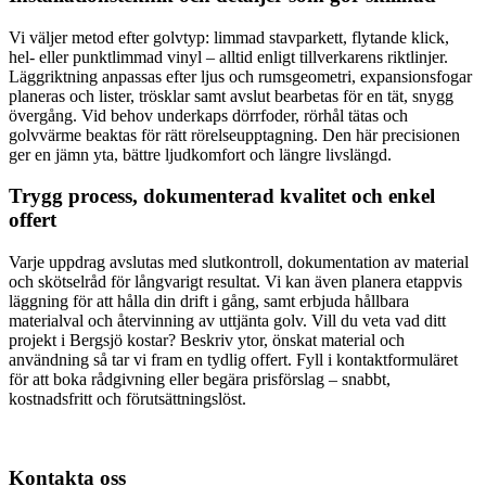
Vi väljer metod efter golvtyp: limmad stavparkett, flytande klick,
hel- eller punktlimmad vinyl – alltid enligt tillverkarens riktlinjer.
Läggriktning anpassas efter ljus och rumsgeometri, expansionsfogar
planeras och lister, trösklar samt avslut bearbetas för en tät, snygg
övergång. Vid behov underkaps dörrfoder, rörhål tätas och
golvvärme beaktas för rätt rörelseupptagning. Den här precisionen
ger en jämn yta, bättre ljudkomfort och längre livslängd.
Trygg process, dokumenterad kvalitet och enkel
offert
Varje uppdrag avslutas med slutkontroll, dokumentation av material
och skötselråd för långvarigt resultat. Vi kan även planera etappvis
läggning för att hålla din drift i gång, samt erbjuda hållbara
materialval och återvinning av uttjänta golv. Vill du veta vad ditt
projekt i Bergsjö kostar? Beskriv ytor, önskat material och
användning så tar vi fram en tydlig offert. Fyll i kontaktformuläret
för att boka rådgivning eller begära prisförslag – snabbt,
kostnadsfritt och förutsättningslöst.
Kontakta oss