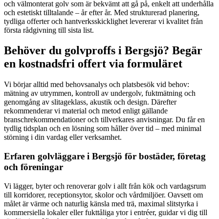
och välmonterat golv som är bekvämt att gå på, enkelt att underhålla
och estetiskt tilltalande – år efter år. Med strukturerad planering,
tydliga offerter och hantverksskicklighet levererar vi kvalitet från
första rådgivning till sista list.
Behöver du golvproffs i Bergsjö? Begär
en kostnadsfri offert via formuläret
Vi börjar alltid med behovsanalys och platsbesök vid behov:
mätning av utrymmen, kontroll av undergolv, fuktmätning och
genomgång av slitageklass, akustik och design. Därefter
rekommenderar vi material och metod enligt gällande
branschrekommendationer och tillverkares anvisningar. Du får en
tydlig tidsplan och en lösning som håller över tid – med minimal
störning i din vardag eller verksamhet.
Erfaren golvläggare i Bergsjö för bostäder, företag
och föreningar
Vi lägger, byter och renoverar golv i allt från kök och vardagsrum
till korridorer, receptionsytor, skolor och vårdmiljöer. Oavsett om
målet är värme och naturlig känsla med trä, maximal slitstyrka i
kommersiella lokaler eller fukttåliga ytor i entréer, guidar vi dig till