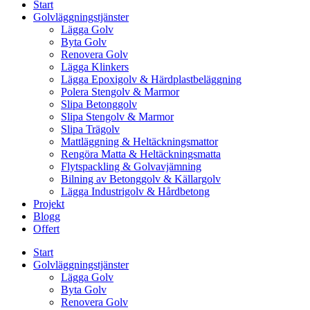
Start
Golvläggningstjänster
Lägga Golv
Byta Golv
Renovera Golv
Lägga Klinkers
Lägga Epoxigolv & Härdplastbeläggning
Polera Stengolv & Marmor
Slipa Betonggolv
Slipa Stengolv & Marmor
Slipa Trägolv
Mattläggning & Heltäckningsmattor
Rengöra Matta & Heltäckningsmatta
Flytspackling & Golvavjämning
Bilning av Betonggolv & Källargolv
Lägga Industrigolv & Hårdbetong
Projekt
Blogg
Offert
Start
Golvläggningstjänster
Lägga Golv
Byta Golv
Renovera Golv