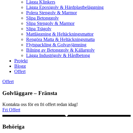
Lägga Klinkers
Lägga Epoxigolv & Härdplastbeläggning
Polera Stengolv & Marmor
Slipa Betonggolv
Slipa Stengolv & Marmor
Slipa Trägolv
Mattläggning & Heltäckningsmattor
Rengöra Matta & Heltäckningsmatta
Flytspackling & Golvavjämning
Bilning av Betonggolv & Källargolv
Lägga Industrigolv & Hårdbetong
Projekt
Blogg
Offert
Offert
Golvläggare – Fränsta
Kontakta oss för en fri offert redan idag!
Fri Offert
Behöriga