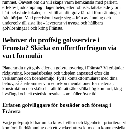
rummet. Oavsett om du vill skapa varm hemkänsla med parkett,
effektiv ljuddämpning i lägenheter, eller robusta, lättstädade ytor i
hårt belastade lokaler, ser vi till att ditt golv får rätt förutsättningar
från början. Med precision i varje steg – från avjämning och
undergolv till sista list – levererar vi trygga och hållbara
golvlösningar i och kring Fränsta.
Behöver du proffsig golvservice i
Fränsta? Skicka en offertförfrågan via
vårt formulär
Planerar du nytt golv eller en golvrenovering i Fränsta? Vi erbjuder
rådgivning, kostnadsförslag och tidsplan anpassad efter din
verksamhet och boendemiljö. Fyll i kontaktformuläret med dina
behov, så återkommer vi med rekommendationer för material,
konstruktion och skötsel – allt för att säkerställa hög komfort, lång
livslängd och ett estetiskt resultat som håller över tid.
Erfaren golvläggare för bostäder och företag i
Fränsta
Varje golvprojekt har unika krav. I villor och lägenheter prioriterar vi
komfort, ljuddämpning och ett vackert uttryck, medan kommersiella