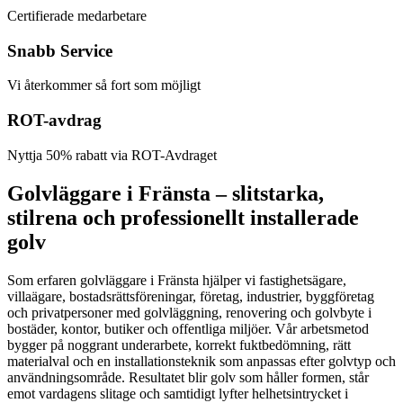
Certifierade medarbetare
Snabb Service
Vi återkommer så fort som möjligt
ROT-avdrag
Nyttja 50% rabatt via ROT-Avdraget
Golvläggare i Fränsta – slitstarka,
stilrena och professionellt installerade
golv
Som erfaren golvläggare i Fränsta hjälper vi fastighetsägare,
villaägare, bostadsrättsföreningar, företag, industrier, byggföretag
och privatpersoner med golvläggning, renovering och golvbyte i
bostäder, kontor, butiker och offentliga miljöer. Vår arbetsmetod
bygger på noggrant underarbete, korrekt fuktbedömning, rätt
materialval och en installationsteknik som anpassas efter golvtyp och
användningsområde. Resultatet blir golv som håller formen, står
emot vardagens slitage och samtidigt lyfter helhetsintrycket i