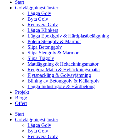
Start
Golvläggningstjänster
Lägga Golv
Byta Golv
Renovera Golv
Lägga Klinkers
Lägga Epoxigolv & Härdplastbeläggning
Polera Stengolv & Marmor
Slipa Betonggolv
Slipa Stengolv & Marmor
Slipa Trägolv
Mattläggning & Heltäckningsmattor
Rengöra Matta & Heltäckningsmatta
Flytspackling & Golvavjämning
Bilning av Betonggolv & Källargolv
Lägga Industrigolv & Hårdbetong
Projekt
Blogg
Offert
Start
Golvläggningstjänster
Lägga Golv
Byta Golv
Renovera Golv