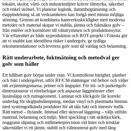
lokaler, skolor, vård- och industrimiljöer kräver slitstyrka, säkerhet
och enkel skötsel. Vi planerar logistik, dammbegränsning och
etappindelning så att verksamheten kan fortgå med minsta möjliga
störning. Genom att kombinera hantverksskicklighet med moderna
metoder och material skapar vi stabila, jämna och fuktsäkra golv –
från entréer och korridorer till våtutrymmen och produktionsytor.
Vår erfarenhet av både nyproduktion och ROT-projekt i Fränsta gör
att vi snabbt kan identifiera risker i undergolv, ge tydliga
rekommendationer och leverera golv som tål vardag och belastning.
Rätt underarbete, fuktmätning och metodval ger
golv som håller
Ett hållbart golv börjar under ytan. Vi kontrollerar bärighet, planhet
och fukt i undergolvet, utför RF/CM-mätningar vid behov och väljer
rätt avjämningsmassa, primer och ångspärr. För trä- och parkettgolv
dimensionerar vi rörelsefogar och anpassar läggmönster efter
ljusinsläpp och rumsgeometri. Laminat och klickgolv får korrekt
underlag för stegljudsdämpning, medan vinyl och plastmatta limmas
med systemgodkända produkter för att tåla fukt och intensiv trafik.
Rätt metod – flytande, limmad eller skruvad läggning – väljs utifrån
material, belastning och miljö. Med spackling i rätt skikttjocklek,
noggrann slipning och millimeterprecision vid lister och trösklar
säkerställer vi ett jämnt, stabilt och välmonterat golv med lång