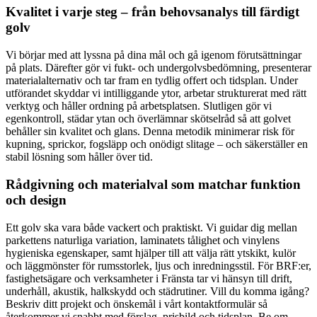
Kvalitet i varje steg – från behovsanalys till färdigt
golv
Vi börjar med att lyssna på dina mål och gå igenom förutsättningar
på plats. Därefter gör vi fukt- och undergolvsbedömning, presenterar
materialalternativ och tar fram en tydlig offert och tidsplan. Under
utförandet skyddar vi intilliggande ytor, arbetar strukturerat med rätt
verktyg och håller ordning på arbetsplatsen. Slutligen gör vi
egenkontroll, städar ytan och överlämnar skötselråd så att golvet
behåller sin kvalitet och glans. Denna metodik minimerar risk för
kupning, sprickor, fogsläpp och onödigt slitage – och säkerställer en
stabil lösning som håller över tid.
Rådgivning och materialval som matchar funktion
och design
Ett golv ska vara både vackert och praktiskt. Vi guidar dig mellan
parkettens naturliga variation, laminatets tålighet och vinylens
hygieniska egenskaper, samt hjälper till att välja rätt ytskikt, kulör
och läggmönster för rumsstorlek, ljus och inredningsstil. För BRF:er,
fastighetsägare och verksamheter i Fränsta tar vi hänsyn till drift,
underhåll, akustik, halkskydd och städrutiner. Vill du komma igång?
Beskriv ditt projekt och önskemål i vårt kontaktformulär så
återkommer vi snabbt med förslag, prisbild och tidsplan. Be om