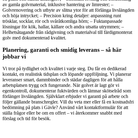
av gamla golvmaterial, inklusive hantering av limrester; –
Golvrenovering och utbyte av slitna ytor för att förlänga livslängden
och höja intrycket; – Precision kring detaljer: anpassning runt
trösklar, socklar, rör och svåråtkomliga hörn; – Fuktanpassade
lösningar för kök, hallar, källare och andra utsatta utrymmen; –
Helhetsåtagande från rådgivning och materialval till färdigmonterat
golv med dokumenterad kvalitet.
Planering, garanti och smidig leverans – så här
jobbar vi
Vi tror på tydlighet och kvalitet i varje steg. Du får en dedikerad
kontakt, en realistisk tidsplan och löpande uppföljning. Vi planerar
leveranser smart, dammbinder och städar dagligen för att hålla
arbetsplatsen trygg och fungerande. När golvet är lagt gör vi
egenkontroll, dokumenterar fuktvärden och lämnar skötselråd som
förlänger livslängden. Självklart erbjuder vi garanti på arbete och
följer gällande branschregler. Vill du veta mer eller få en kostnadsfri
bedömning på plats i Gävle? Använd vårt kontaktformulär för att
ställa frågor eller be om en offert – vi återkommer snabbt med
förslag och tid för besök.