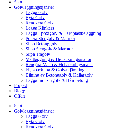
Start
Golvläggningstjänster
Lägga Golv
Byta Golv
Renovera Golv
Lägga Klinkers
Lägga Epoxigolv & Härdplastbeläggning
Polera Stengolv & Marmor
Slipa Betonggolv
Slipa Stengolv & Marmor
Slipa Trägolv
Mattläggning & Heltäckningsmattor
Rengöra Matta & Heltäckningsmatta
Flytspackling & Golvavjämning
Bilning av Betonggolv & Källargolv
Lägga Industrigolv & Hårdbetong
Projekt
Blogg
Offert
Start
Golvläggningstjänster
Lägga Golv
Byta Golv
Renovera Golv