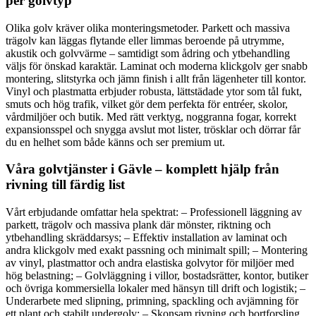
per golvtyp
Olika golv kräver olika monteringsmetoder. Parkett och massiva
trägolv kan läggas flytande eller limmas beroende på utrymme,
akustik och golvvärme – samtidigt som ådring och ytbehandling
väljs för önskad karaktär. Laminat och moderna klickgolv ger snabb
montering, slitstyrka och jämn finish i allt från lägenheter till kontor.
Vinyl och plastmatta erbjuder robusta, lättstädade ytor som tål fukt,
smuts och hög trafik, vilket gör dem perfekta för entréer, skolor,
vårdmiljöer och butik. Med rätt verktyg, noggranna fogar, korrekt
expansionsspel och snygga avslut mot lister, trösklar och dörrar får
du en helhet som både känns och ser premium ut.
Våra golvtjänster i Gävle – komplett hjälp från
rivning till färdig list
Vårt erbjudande omfattar hela spektrat: – Professionell läggning av
parkett, trägolv och massiva plank där mönster, riktning och
ytbehandling skräddarsys; – Effektiv installation av laminat och
andra klickgolv med exakt passning och minimalt spill; – Montering
av vinyl, plastmattor och andra elastiska golvytor för miljöer med
hög belastning; – Golvläggning i villor, bostadsrätter, kontor, butiker
och övriga kommersiella lokaler med hänsyn till drift och logistik; –
Underarbete med slipning, primning, spackling och avjämning för
ett plant och stabilt undergolv; – Skonsam rivning och bortforsling