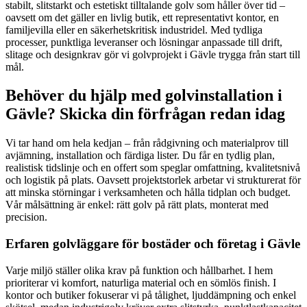
stabilt, slitstarkt och estetiskt tilltalande golv som håller över tid –
oavsett om det gäller en livlig butik, ett representativt kontor, en
familjevilla eller en säkerhetskritisk industridel. Med tydliga
processer, punktliga leveranser och lösningar anpassade till drift,
slitage och designkrav gör vi golvprojekt i Gävle trygga från start till
mål.
Behöver du hjälp med golvinstallation i
Gävle? Skicka din förfrågan redan idag
Vi tar hand om hela kedjan – från rådgivning och materialprov till
avjämning, installation och färdiga lister. Du får en tydlig plan,
realistisk tidslinje och en offert som speglar omfattning, kvalitetsnivå
och logistik på plats. Oavsett projektstorlek arbetar vi strukturerat för
att minska störningar i verksamheten och hålla tidplan och budget.
Vår målsättning är enkel: rätt golv på rätt plats, monterat med
precision.
Erfaren golvläggare för bostäder och företag i Gävle
Varje miljö ställer olika krav på funktion och hållbarhet. I hem
prioriterar vi komfort, naturliga material och en sömlös finish. I
kontor och butiker fokuserar vi på tålighet, ljuddämpning och enkel