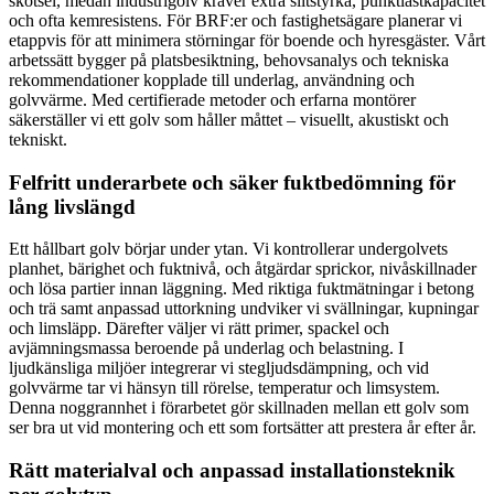
skötsel, medan industrigolv kräver extra slitstyrka, punktlastkapacitet
och ofta kemresistens. För BRF:er och fastighetsägare planerar vi
etappvis för att minimera störningar för boende och hyresgäster. Vårt
arbetssätt bygger på platsbesiktning, behovsanalys och tekniska
rekommendationer kopplade till underlag, användning och
golvvärme. Med certifierade metoder och erfarna montörer
säkerställer vi ett golv som håller måttet – visuellt, akustiskt och
tekniskt.
Felfritt underarbete och säker fuktbedömning för
lång livslängd
Ett hållbart golv börjar under ytan. Vi kontrollerar undergolvets
planhet, bärighet och fuktnivå, och åtgärdar sprickor, nivåskillnader
och lösa partier innan läggning. Med riktiga fuktmätningar i betong
och trä samt anpassad uttorkning undviker vi svällningar, kupningar
och limsläpp. Därefter väljer vi rätt primer, spackel och
avjämningsmassa beroende på underlag och belastning. I
ljudkänsliga miljöer integrerar vi stegljudsdämpning, och vid
golvvärme tar vi hänsyn till rörelse, temperatur och limsystem.
Denna noggrannhet i förarbetet gör skillnaden mellan ett golv som
ser bra ut vid montering och ett som fortsätter att prestera år efter år.
Rätt materialval och anpassad installationsteknik