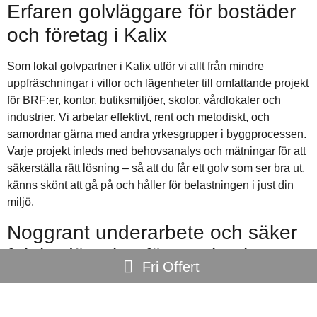
Erfaren golvläggare för bostäder
och företag i Kalix
Som lokal golvpartner i Kalix utför vi allt från mindre
uppfräschningar i villor och lägenheter till omfattande projekt
för BRF:er, kontor, butiksmiljöer, skolor, vårdlokaler och
industrier. Vi arbetar effektivt, rent och metodiskt, och
samordnar gärna med andra yrkesgrupper i byggprocessen.
Varje projekt inleds med behovsanalys och mätningar för att
säkerställa rätt lösning – så att du får ett golv som ser bra ut,
känns skönt att gå på och håller för belastningen i just din
miljö.
Noggrant underarbete och säker
fuktbedömning för maximal
Fri Offert
livslängd
Golvens hållbarhet avgörs i stor utsträckning av