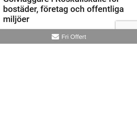
bostäder, företag och offentliga
miljöer
Vårt lokala team känner förutsättningarna i Koskullskulle:
Fri Offert
klimat, temperaturvariationer och fukt påverkar både
undergolv, lim och rörelse i trä. Vi planerar för rätt
acklimatisering, expansionsspel och fuktspärrar samt väljer
produkter som fungerar i nordliga förhållanden. För BRF:er
och fastighetsägare erbjuder vi effektiva processer vid
trapphus, entréer och genomgångsytor, med hänsyn till
boendemiljö och drift. Företag och offentliga aktörer får
robusta, lättstädade ytor dimensionerade för trafikklass,
arbetsmiljö och säkerhet. Resultatet är golv som håller –
även när vardagen ställer krav.
Underarbete, fuktbedömning och
rätt metodik – grunden för lång