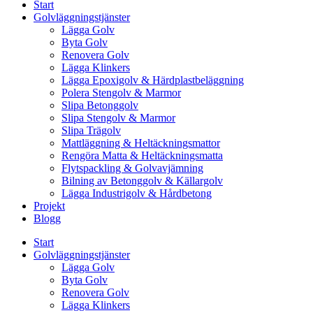
Start
Golvläggningstjänster
Lägga Golv
Byta Golv
Renovera Golv
Lägga Klinkers
Lägga Epoxigolv & Härdplastbeläggning
Polera Stengolv & Marmor
Slipa Betonggolv
Slipa Stengolv & Marmor
Slipa Trägolv
Mattläggning & Heltäckningsmattor
Rengöra Matta & Heltäckningsmatta
Flytspackling & Golvavjämning
Bilning av Betonggolv & Källargolv
Lägga Industrigolv & Hårdbetong
Projekt
Blogg
Start
Golvläggningstjänster
Lägga Golv
Byta Golv
Renovera Golv
Lägga Klinkers