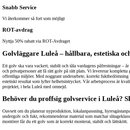
Snabb Service
Vi återkommer så fort som möjligt
ROT-avdrag
Nyttja 50% rabatt via ROT-Avdraget
Golvläggare Luleå – hållbara, estetiska oc
Ett golv ska vara vackert, stabilt och tåla vardagens påfrestningar – år
och privatpersoner att få rätt golv på rätt plats. Vi levererar komplett
offentliga miljöer. Med noggrant underarbete, korrekt fuktbedömning o
estetiskt resultat som lyfter helhetsintrycket. Vår arbetsprocess är kva
projektet, i hela Luleå med omnejd.
Behöver du proffsig golvservice i Luleå? S
Oavsett om du planerar nyproduktion, lokalanpassning, hyresgästanpassn
undergolv och fukt, rekommenderar material som matchar slitageklass 
montörer får du ett golv som är korrekt monterat, stabilt och lättskött.