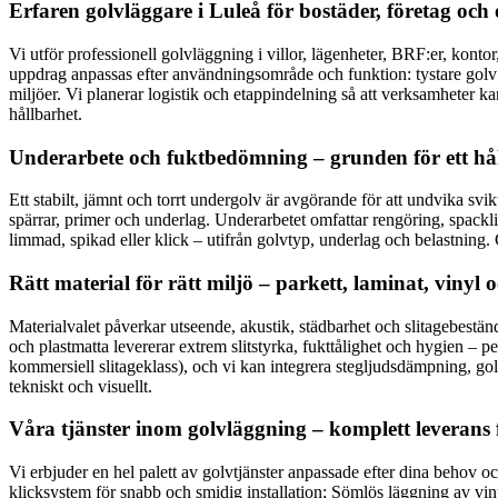
Erfaren golvläggare i Luleå för bostäder, företag och 
Vi utför professionell golvläggning i villor, lägenheter, BRF:er, kont
uppdrag anpassas efter användningsområde och funktion: tystare golv i 
miljöer. Vi planerar logistik och etappindelning så att verksamheter ka
hållbarhet.
Underarbete och fuktbedömning – grunden för ett hål
Ett stabilt, jämnt och torrt undergolv är avgörande för att undvika svi
spärrar, primer och underlag. Underarbetet omfattar rengöring, spackli
limmad, spikad eller klick – utifrån golvtyp, underlag och belastning. 
Rätt material för rätt miljö – parkett, laminat, vinyl 
Materialvalet påverkar utseende, akustik, städbarhet och slitagebestän
och plastmatta levererar extrem slitstyrka, fukttålighet och hygien – pe
kommersiell slitageklass), och vi kan integrera stegljudsdämpning, go
tekniskt och visuellt.
Våra tjänster inom golvläggning – komplett leverans fr
Vi erbjuder en hel palett av golvtjänster anpassade efter dina behov o
klicksystem för snabb och smidig installation; Sömlös läggning av vinyl