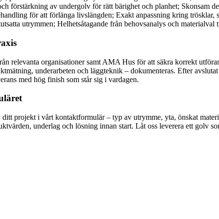
 förstärkning av undergolv för rätt bärighet och planhet; Skonsam demo
handling för att förlänga livslängden; Exakt anpassning kring trösklar, 
tsatta utrymmen; Helhetsåtagande från behovsanalys och materialval till
raxis
ån relevanta organisationer samt AMA Hus för att säkra korrekt utförande
ktmätning, underarbeten och läggteknik – dokumenteras. Efter avslutat 
verans med hög finish som står sig i vardagen.
uläret
v ditt projekt i vårt kontaktformulär – typ av utrymme, yta, önskat mate
fuktvärden, underlag och lösning innan start. Låt oss leverera ett golv 