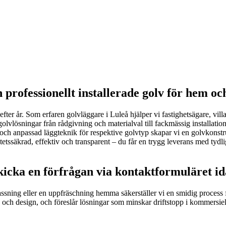
h professionellt installerade golv för hem o
 efter år. Som erfaren golvläggare i Luleå hjälper vi fastighetsägare, vill
a golvlösningar från rådgivning och materialval till fackmässig installati
ch anpassad läggteknik för respektive golvtyp skapar vi en golvkonstru
litetssäkrad, effektiv och transparent – du får en trygg leverans med tyd
kicka en förfrågan via kontaktformuläret i
ing eller en uppfräschning hemma säkerställer vi en smidig process från
och design, och föreslår lösningar som minskar driftstopp i kommersie