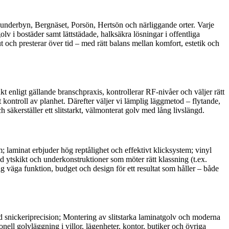
, Sunderbyn, Bergnäset, Porsön, Hertsön och närliggande orter. Varje
v i bostäder samt lättstädade, halksäkra lösningar i offentliga
t och presterar över tid – med rätt balans mellan komfort, estetik och
kt enligt gällande branschpraxis, kontrollerar RF-nivåer och väljer rätt
 kontroll av planhet. Därefter väljer vi lämplig läggmetod – flytande,
säkerställer ett slitstarkt, välmonterat golv med lång livslängd.
; laminat erbjuder hög reptålighet och effektivt klicksystem; vinyl
med ytskikt och underkonstruktioner som möter rätt klassning (t.ex.
 väga funktion, budget och design för ett resultat som håller – både
ed snickeriprecision; Montering av slitstarka laminatgolv och moderna
nell golvläggning i villor, lägenheter, kontor, butiker och övriga