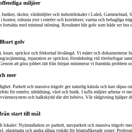
offentliga miljöer
or, butiker, skolor, vårdmiljöer och industrilokaler i Luleå, Gammelstad
kontor, robusta ytor i entréer och korridorer, varma och behagliga trägol
n fortsätta med minimal störning. Resultatet blir golv som både ser bra u
lbart golv
kt, knarr, sprickor och förkortad livslängd. Vi mäter och dokumenterar fu
ng/avjämning, reparation av sprickor, förstärkning vid rörelsefogar samt
Genom att göra jobbet rätt från början minimerar vi framtida problem och 
och mer
dighet. Parkett och massiva trägolv ger naturlig känsla och kan slipas om
rfekt för entréer, utbildning, vård och butik. I tuffa miljöer arbetar vi 
lvvärmesystem och halkskydd där det behövs. Vår rådgivning hjälper dig
ån start till mål
ch lokaler: Nyinstallation av parkett, stavparkett och massiva trägolv m
, plastmatta och andra tåliga ytskikt för högtrafikerade zoner; Professio