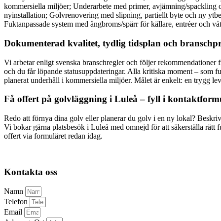
kommersiella miljöer; Underarbete med primer, avjämning/spackling och
nyinstallation; Golvrenovering med slipning, partiellt byte och ny ytbe
Fuktanpassade system med ångbroms/spärr för källare, entréer och våtu
Dokumenterad kvalitet, tydlig tidsplan och branschp
Vi arbetar enligt svenska branschregler och följer rekommendationer fr
och du får löpande statusuppdateringar. Alla kritiska moment – som fu
planerat underhåll i kommersiella miljöer. Målet är enkelt: en trygg le
Få offert på golvläggning i Luleå – fyll i kontaktform
Redo att förnya dina golv eller planerar du golv i en ny lokal? Beskri
Vi bokar gärna platsbesök i Luleå med omnejd för att säkerställa rätt 
offert via formuläret redan idag.
Kontakta oss
Namn
Telefon
Email