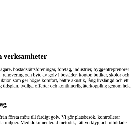
ch verksamheter
aägare, bostadsrättsföreningar, företag, industrier, byggentreprenörer
on, renovering och byte av golv i bostäder, kontor, butiker, skolor och
ktion som ger högre komfort, bättre akustik, lång livslängd och ett
lig tidsplan, tydliga offerter och kontinuerlig återkoppling genom hela
dag
 första möte till färdigt golv. Vi gör platsbesök, kontrollerar
lla miljöer. Med dokumenterad metodik, rätt verktyg och utbildade