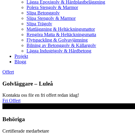
Lägga Epoxigolv & Härdplastbeläggning
Polera Stengolv & Marmor
Slipa Betonggolv
Slipa Stengolv & Marmor
Slipa Trägolv
Mattläggning & Heltäckningsmattor
Rengöra Matta & Heltäckningsmatta
Flytspackling & Golvavjämning
Bilning av Betonggolv & Källargolv
Lägga Industrigolv & Hårdbetong
Projekt
Blogg
Offert
Golvläggare – Luleå
Kontakta oss för en fri offert redan idag!
Fri Offert
Behöriga
Certifierade medarbetare