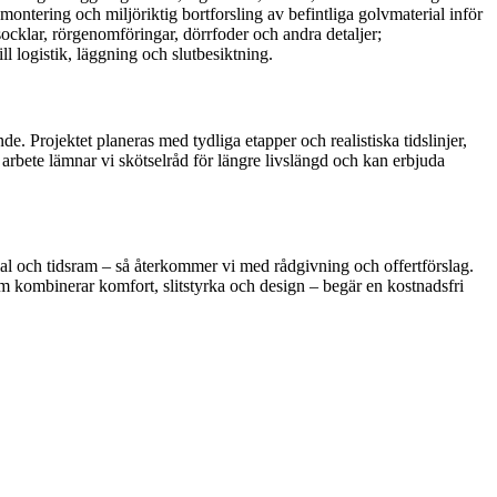
ntering och miljöriktig bortforsling av befintliga golvmaterial inför
socklar, rörgenomföringar, dörrfoder och andra detaljer;
 logistik, läggning och slutbesiktning.
. Projektet planeras med tydliga etapper och realistiska tidslinjer,
arbete lämnar vi skötselråd för längre livslängd och kan erbjuda
rial och tidsram – så återkommer vi med rådgivning och offertförslag.
som kombinerar komfort, slitstyrka och design – begär en kostnadsfri