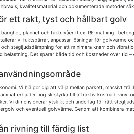
schpraxis, kvalitetsmaterial och dokumenterade metoder säkra
 ett rakt, tyst och hållbart golv
s bärighet, planhet och fuktnivåer (t.ex. RF-mätning i beto
allerar vi fuktspärrar, anpassar lösningar för golvvärme oc
ing och stegljudsdämpning för att minimera knarr och vibrat
d belastning. Det sparar både tid och kostnader över tid – 
je användningsområde
omi. Vi hjälper dig att välja mellan parkett, massivt trä, l
aminat erbjuder hög slitstyrka till attraktiv kostnad; vinyl
tiker. Vi dimensionerar ytskikt och underlag för rätt steglj
rgolv och eventuell golvvärme. Genom att kombinera mater
 rivning till färdig list