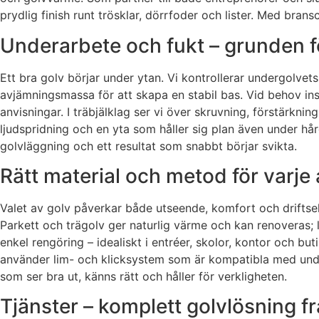
prydlig finish runt trösklar, dörrfoder och lister. Med bran
Underarbete och fukt – grunden för
Ett bra golv börjar under ytan. Vi kontrollerar undergolvet
avjämningsmassa för att skapa en stabil bas. Vid behov inst
anvisningar. I träbjälklag ser vi över skruvning, förstärkn
ljudspridning och en yta som håller sig plan även under hår
golvläggning och ett resultat som snabbt börjar svikta.
Rätt material och metod för var
Valet av golv påverkar både utseende, komfort och driftsekon
Parkett och trägolv ger naturlig värme och kan renoveras; l
enkel rengöring – idealiskt i entréer, skolor, kontor och bu
använder lim- och klicksystem som är kompatibla med unde
som ser bra ut, känns rätt och håller för verkligheten.
Tjänster – komplett golvlösning från