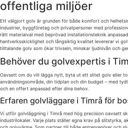
offentliga miljöer
Ett välgjort golv är grunden för både komfort och helhetsin
industrier, byggföretag och privatpersoner med profession
rätt materialval med beprövad installationsteknik anpassad e
hantverksskicklighet och långsiktig kvalitet levererar vi go
tilltalande golv som ökar trivseln, minskar ljudnivån och ge
Behöver du golvexpertis i Tim
Oavsett om du vill lägga nytt, byta ut ett slitet golv eller to
användningsområde, din tidplan och din budget – med tydl
och en offert anpassad efter dina behov.
Erfaren golvläggare i Timrå för bo
Vi utför golvläggning i Timrå med hög precision oavsett skala
industrilokaler. Varje plats ställer egna krav på slitstyrka, 
och golvvärme. Som partner till både entreprenörer och slu