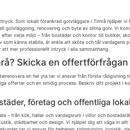
tryck. Som lokalt förankrad golvläggare i Timrå hjälper vi f
ell golvläggning, renovering och byte av slitna golv. Vi k
fter varje miljö – från bostäder och kontor till butiker, sk
lv som känns stabila, är enkla att sköta och tål vardagens på
r ett mer professionellt intryck i alla sammanhang.
rå? Skicka en offertförfrågan 
talrenovera en hel yta tar vi ansvar från första rådgivning till
iga offerter och en smidig process. Beskriv ditt projekt 
städer, företag och offentliga loka
 – från kök, hallar och vardagsrum i villor och bostadsrätter
akustik, städbarhet och design. Vi hjälper dig att väga in all
tkunder tar vi ansvar för helheten: tidsstyrning, logistik,