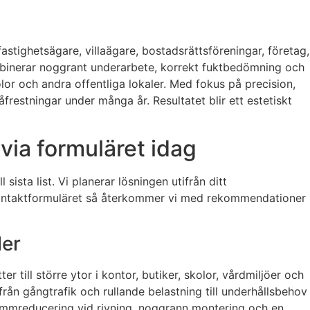
astighetsägare, villaägare, bostadsrättsföreningar, företag,
ombinerar noggrant underarbete, korrekt fuktbedömning och
olor och andra offentliga lokaler. Med fokus på precision,
frestningar under många år. Resultatet blir ett estetiskt
via formuläret idag
 sista list. Vi planerar lösningen utifrån ditt
i kontaktformuläret så återkommer vi med rekommendationer
ler
 till större ytor i kontor, butiker, skolor, vårdmiljöer och
t från gångtrafik och rullande belastning till underhållsbehov
 dammreducering vid rivning, noggrann montering och en