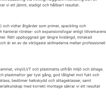
r vi ett jämnt, stadigt och hållbart resultat.
ng) och vidtar åtgärder som primer, spackling och
h hanterar rörelse- och expansionsfogar enligt tillverkarens
ioner. Rätt uppbyggnad ger längre livslängd, minskad
och är en av de viktigaste skillnaderna mellan professionell
aminat, vinyl/LVT och plastmatta utifrån miljö och slitage.
 och plastmattor ger tyst gång, god tålighet mot fukt och
udsklass, bedömer halkskydd och slitageklasser, samt
ialkunskap med korrekt montage säkrar vi ett resultat