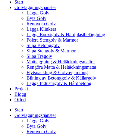
Start
Golvläggningstjänster
Lägga Golv
Byta Golv
Renovera Golv
Lägga Klinkers
Lägga Epoxigolv & Härdplastbeläggning
Polera Stengolv & Marmor
Slipa Betonggolv
Slipa Stengolv & Marmor
Slipa Trägolv
Mattläggning & Heltäckningsmattor
Rengöra Matta & Heltäckningsmatta
Flytspackling & Golvavjämning
Bilning av Betonggolv & Källargolv
Lägga Industrigolv & Hårdbetong
Projekt
Blogg
Offert
Start
Golvläggningstjänster
Lägga Golv
Byta Golv
Renovera Golv