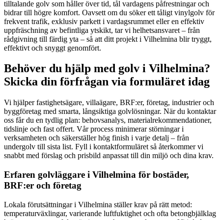
tilltalande golv som håller över tid, tål vardagens påfrestningar och
bidrar till högre komfort. Oavsett om du söker ett tåligt vinylgolv för
frekvent trafik, exklusiv parkett i vardagsrummet eller en effektiv
uppfräschning av befintliga ytskikt, tar vi helhetsansvaret – från
rådgivning till färdig yta – så att ditt projekt i Vilhelmina blir tryggt,
effektivt och snyggt genomfört.
Behöver du hjälp med golv i Vilhelmina?
Skicka din förfrågan via formuläret idag
Vi hjälper fastighetsägare, villaägare, BRF:er, företag, industrier och
byggföretag med smarta, långsiktiga golvlösningar. När du kontaktar
oss får du en tydlig plan: behovsanalys, materialrekommendationer,
tidslinje och fast offert. Vår process minimerar störningar i
verksamheten och säkerställer hög finish i varje detalj – från
undergolv till sista list. Fyll i kontaktformuläret så återkommer vi
snabbt med förslag och prisbild anpassat till din miljö och dina krav.
Erfaren golvläggare i Vilhelmina för bostäder,
BRF:er och företag
Lokala förutsättningar i Vilhelmina ställer krav på rätt metod:
temperaturväxlingar, varierande luftfuktighet och ofta betongbjälklag