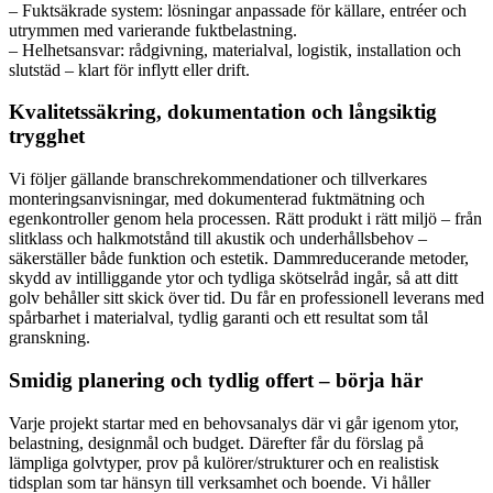
– Fuktsäkrade system: lösningar anpassade för källare, entréer och
utrymmen med varierande fuktbelastning.
– Helhetsansvar: rådgivning, materialval, logistik, installation och
slutstäd – klart för inflytt eller drift.
Kvalitetssäkring, dokumentation och långsiktig
trygghet
Vi följer gällande branschrekommendationer och tillverkares
monteringsanvisningar, med dokumenterad fuktmätning och
egenkontroller genom hela processen. Rätt produkt i rätt miljö – från
slitklass och halkmotstånd till akustik och underhållsbehov –
säkerställer både funktion och estetik. Dammreducerande metoder,
skydd av intilliggande ytor och tydliga skötselråd ingår, så att ditt
golv behåller sitt skick över tid. Du får en professionell leverans med
spårbarhet i materialval, tydlig garanti och ett resultat som tål
granskning.
Smidig planering och tydlig offert – börja här
Varje projekt startar med en behovsanalys där vi går igenom ytor,
belastning, designmål och budget. Därefter får du förslag på
lämpliga golvtyper, prov på kulörer/strukturer och en realistisk
tidsplan som tar hänsyn till verksamhet och boende. Vi håller