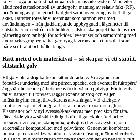
kräver noggranna fuktmätningar och anpassade system. Vi inleder
alltid med statuskontroll av undergolv, mätning av relativ fukt (RF),
bedömning av planhet och bärighet samt inventering av befintliga
skikt. Därefter föreslår vi lösningar som harmonierar med
användningen – från ljuddämpande uppbyggnad i lägenheter till
slitstarka ytor i entréer och butiker. Tidskritiska projekt hanteras med
planering som tar höjd för torktider, leveranser och samordning med
andra yrkesgrupper, vilket ger trygg leverans och ett resultat som
både ser bra ut och håller länge.
Rätt metod och materialval – så skapar vi ett stabilt,
slitstarkt golv
Ett golv blir aldrig bättre än sitt underarbete. Vi avjämnar och
förstärker underlag med rätt primer, spackel och eventuellt fuktspärr/
ångspärr beroende på betongens fuktnivå och golvtyp. För trägolv
tar vi hänsyn till rörelser, lägger expansionsfog och väljer
infästning/lim enligt tillverkarens anvisningar. Vid klickgolv
kontrolleras planhet noggrant för att undvika knarr och glipor.
Plastmattor och vinyl svetsas/skarskarvas med precision för täta,
lättstädade ytor – särskilt viktigt i offentliga lokaler. Vid behov
integrerar vi stegljudsdämpning, golvgips eller skivsystem, och
säkerställer kompatibilitet med golvvärme. Genom att kombinera
branschpraxis med leverantörernas systemlösningar ökar vi golvets
livslängd, minimerar risken för fuktskador och ger en behaglig, tyst