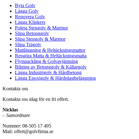
Byta Golv
Lägga Golv
Renovera Golv
Lägga Klinkers
Polera Stengolv & Marmor
Slipa Betonggolv
Slipa Stengolv & Marmor
Slipa Trägolv
Mattläggning & Heltäckningsmattor
Rengöra Matta & Heltäckningsmatta
Flytspackling & Golvavjämning
Bilning av Betonggolv & Källargolv
Lägga Industrigolv & Hårdbetong
Lägga Epoxigolv & Härdplastbeläggning
Kontakta oss
Kontakta oss idag för en fri offert.
Nicklas
–
Samordnare
Nummer: 08-505 17 495
Mail: offert@golvfirma.se