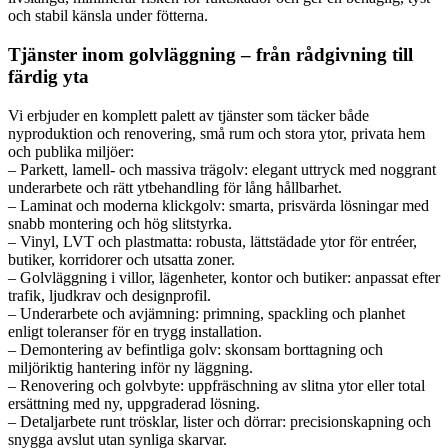
och stabil känsla under fötterna.
Tjänster inom golvläggning – från rådgivning till
färdig yta
Vi erbjuder en komplett palett av tjänster som täcker både
nyproduktion och renovering, små rum och stora ytor, privata hem
och publika miljöer:
– Parkett, lamell- och massiva trägolv: elegant uttryck med noggrant
underarbete och rätt ytbehandling för lång hållbarhet.
– Laminat och moderna klickgolv: smarta, prisvärda lösningar med
snabb montering och hög slitstyrka.
– Vinyl, LVT och plastmatta: robusta, lättstädade ytor för entréer,
butiker, korridorer och utsatta zoner.
– Golvläggning i villor, lägenheter, kontor och butiker: anpassat efter
trafik, ljudkrav och designprofil.
– Underarbete och avjämning: primning, spackling och planhet
enligt toleranser för en trygg installation.
– Demontering av befintliga golv: skonsam borttagning och
miljöriktig hantering inför ny läggning.
– Renovering och golvbyte: uppfräschning av slitna ytor eller total
ersättning med ny, uppgraderad lösning.
– Detaljarbete runt trösklar, lister och dörrar: precisionskapning och
snygga avslut utan synliga skarvar.