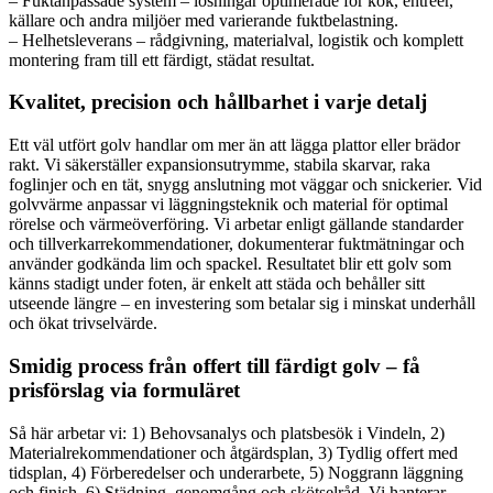
– Fuktanpassade system – lösningar optimerade för kök, entréer,
källare och andra miljöer med varierande fuktbelastning.
– Helhetsleverans – rådgivning, materialval, logistik och komplett
montering fram till ett färdigt, städat resultat.
Kvalitet, precision och hållbarhet i varje detalj
Ett väl utfört golv handlar om mer än att lägga plattor eller brädor
rakt. Vi säkerställer expansionsutrymme, stabila skarvar, raka
foglinjer och en tät, snygg anslutning mot väggar och snickerier. Vid
golvvärme anpassar vi läggningsteknik och material för optimal
rörelse och värmeöverföring. Vi arbetar enligt gällande standarder
och tillverkarrekommendationer, dokumenterar fuktmätningar och
använder godkända lim och spackel. Resultatet blir ett golv som
känns stadigt under foten, är enkelt att städa och behåller sitt
utseende längre – en investering som betalar sig i minskat underhåll
och ökat trivselvärde.
Smidig process från offert till färdigt golv – få
prisförslag via formuläret
Så här arbetar vi: 1) Behovsanalys och platsbesök i Vindeln, 2)
Materialrekommendationer och åtgärdsplan, 3) Tydlig offert med
tidsplan, 4) Förberedelser och underarbete, 5) Noggrann läggning
och finish, 6) Städning, genomgång och skötselråd. Vi hanterar