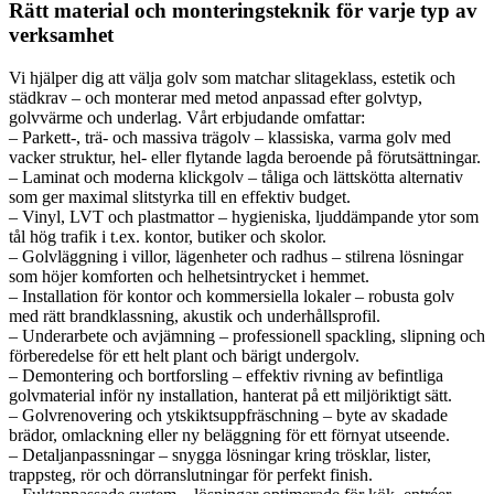
Rätt material och monteringsteknik för varje typ av
verksamhet
Vi hjälper dig att välja golv som matchar slitageklass, estetik och
städkrav – och monterar med metod anpassad efter golvtyp,
golvvärme och underlag. Vårt erbjudande omfattar:
– Parkett-, trä- och massiva trägolv – klassiska, varma golv med
vacker struktur, hel- eller flytande lagda beroende på förutsättningar.
– Laminat och moderna klickgolv – tåliga och lättskötta alternativ
som ger maximal slitstyrka till en effektiv budget.
– Vinyl, LVT och plastmattor – hygieniska, ljuddämpande ytor som
tål hög trafik i t.ex. kontor, butiker och skolor.
– Golvläggning i villor, lägenheter och radhus – stilrena lösningar
som höjer komforten och helhetsintrycket i hemmet.
– Installation för kontor och kommersiella lokaler – robusta golv
med rätt brandklassning, akustik och underhållsprofil.
– Underarbete och avjämning – professionell spackling, slipning och
förberedelse för ett helt plant och bärigt undergolv.
– Demontering och bortforsling – effektiv rivning av befintliga
golvmaterial inför ny installation, hanterat på ett miljöriktigt sätt.
– Golvrenovering och ytskiktsuppfräschning – byte av skadade
brädor, omlackning eller ny beläggning för ett förnyat utseende.
– Detaljanpassningar – snygga lösningar kring trösklar, lister,
trappsteg, rör och dörranslutningar för perfekt finish.