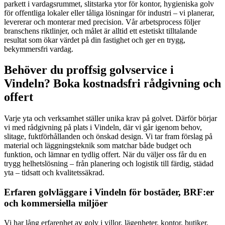
parkett i vardagsrummet, slitstarka ytor för kontor, hygieniska golv
för offentliga lokaler eller tåliga lösningar för industri – vi planerar,
levererar och monterar med precision. Vår arbetsprocess följer
branschens riktlinjer, och målet är alltid ett estetiskt tilltalande
resultat som ökar värdet på din fastighet och ger en trygg,
bekymmersfri vardag.
Behöver du proffsig golvservice i
Vindeln? Boka kostnadsfri rådgivning och
offert
Varje yta och verksamhet ställer unika krav på golvet. Därför börjar
vi med rådgivning på plats i Vindeln, där vi går igenom behov,
slitage, fuktförhållanden och önskad design. Vi tar fram förslag på
material och läggningsteknik som matchar både budget och
funktion, och lämnar en tydlig offert. När du väljer oss får du en
trygg helhetslösning – från planering och logistik till färdig, städad
yta – tidsatt och kvalitetssäkrad.
Erfaren golvläggare i Vindeln för bostäder, BRF:er
och kommersiella miljöer
Vi har lång erfarenhet av golv i villor, lägenheter, kontor, butiker,