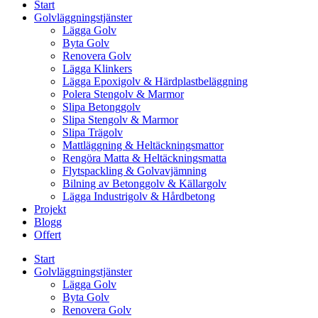
Start
Golvläggningstjänster
Lägga Golv
Byta Golv
Renovera Golv
Lägga Klinkers
Lägga Epoxigolv & Härdplastbeläggning
Polera Stengolv & Marmor
Slipa Betonggolv
Slipa Stengolv & Marmor
Slipa Trägolv
Mattläggning & Heltäckningsmattor
Rengöra Matta & Heltäckningsmatta
Flytspackling & Golvavjämning
Bilning av Betonggolv & Källargolv
Lägga Industrigolv & Hårdbetong
Projekt
Blogg
Offert
Start
Golvläggningstjänster
Lägga Golv
Byta Golv
Renovera Golv