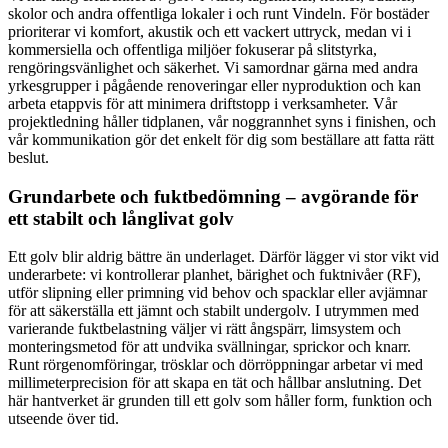
skolor och andra offentliga lokaler i och runt Vindeln. För bostäder
prioriterar vi komfort, akustik och ett vackert uttryck, medan vi i
kommersiella och offentliga miljöer fokuserar på slitstyrka,
rengöringsvänlighet och säkerhet. Vi samordnar gärna med andra
yrkesgrupper i pågående renoveringar eller nyproduktion och kan
arbeta etappvis för att minimera driftstopp i verksamheter. Vår
projektledning håller tidplanen, vår noggrannhet syns i finishen, och
vår kommunikation gör det enkelt för dig som beställare att fatta rätt
beslut.
Grundarbete och fuktbedömning – avgörande för
ett stabilt och långlivat golv
Ett golv blir aldrig bättre än underlaget. Därför lägger vi stor vikt vid
underarbete: vi kontrollerar planhet, bärighet och fuktnivåer (RF),
utför slipning eller primning vid behov och spacklar eller avjämnar
för att säkerställa ett jämnt och stabilt undergolv. I utrymmen med
varierande fuktbelastning väljer vi rätt ångspärr, limsystem och
monteringsmetod för att undvika svällningar, sprickor och knarr.
Runt rörgenomföringar, trösklar och dörröppningar arbetar vi med
millimeterprecision för att skapa en tät och hållbar anslutning. Det
här hantverket är grunden till ett golv som håller form, funktion och
utseende över tid.