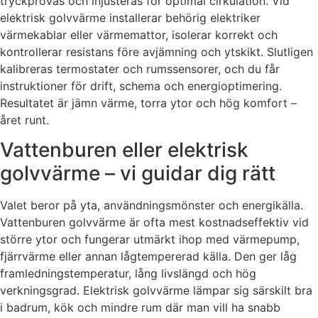
tryckprovas och injusteras för optimal cirkulation. Vid
elektrisk golvvärme installerar behörig elektriker
värmekablar eller värmemattor, isolerar korrekt och
kontrollerar resistans före avjämning och ytskikt. Slutligen
kalibreras termostater och rumssensorer, och du får
instruktioner för drift, schema och energioptimering.
Resultatet är jämn värme, torra ytor och hög komfort –
året runt.
Vattenburen eller elektrisk
golvvärme – vi guidar dig rätt
Valet beror på yta, användningsmönster och energikälla.
Vattenburen golvvärme är ofta mest kostnadseffektiv vid
större ytor och fungerar utmärkt ihop med värmepump,
fjärrvärme eller annan lågtempererad källa. Den ger låg
framledningstemperatur, lång livslängd och hög
verkningsgrad. Elektrisk golvvärme lämpar sig särskilt bra
i badrum, kök och mindre rum där man vill ha snabb