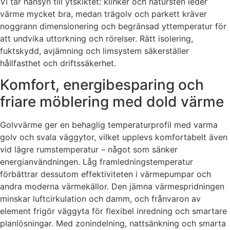
Vi tar hänsyn till ytskiktet: klinker och natursten leder
värme mycket bra, medan trägolv och parkett kräver
noggrann dimensionering och begränsad yttemperatur för
att undvika uttorkning och rörelser. Rätt isolering,
fuktskydd, avjämning och limsystem säkerställer
hållfasthet och driftssäkerhet.
Komfort, energibesparing och
friare möblering med dold värme
Golvvärme ger en behaglig temperaturprofil med varma
golv och svala väggytor, vilket upplevs komfortabelt även
vid lägre rumstemperatur – något som sänker
energianvändningen. Låg framledningstemperatur
förbättrar dessutom effektiviteten i värmepumpar och
andra moderna värmekällor. Den jämna värmespridningen
minskar luftcirkulation och damm, och frånvaron av
element frigör väggyta för flexibel inredning och smartare
planlösningar. Med zonindelning, nattsänkning och smarta