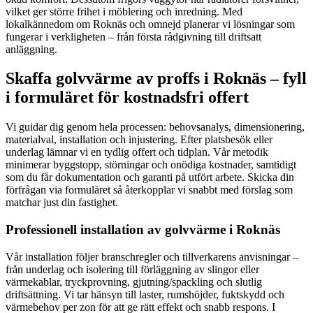
vilket ger större frihet i möblering och inredning. Med
lokalkännedom om Roknäs och omnejd planerar vi lösningar som
fungerar i verkligheten – från första rådgivning till driftsatt
anläggning.
Skaffa golvvärme av proffs i Roknäs – fyll
i formuläret för kostnadsfri offert
Vi guidar dig genom hela processen: behovsanalys, dimensionering,
materialval, installation och injustering. Efter platsbesök eller
underlag lämnar vi en tydlig offert och tidplan. Vår metodik
minimerar byggstopp, störningar och onödiga kostnader, samtidigt
som du får dokumentation och garanti på utfört arbete. Skicka din
förfrågan via formuläret så återkopplar vi snabbt med förslag som
matchar just din fastighet.
Professionell installation av golvvärme i Roknäs
Vår installation följer branschregler och tillverkarens anvisningar –
från underlag och isolering till förläggning av slingor eller
värmekablar, tryckprovning, gjutning/spackling och slutlig
driftsättning. Vi tar hänsyn till laster, rumshöjder, fuktskydd och
värmebehov per zon för att ge rätt effekt och snabb respons. I