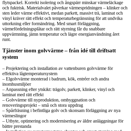
flytspackel. Korrekt isolering och ångspärr minskar värmeläckage
och fuktrisk. Materialvalet påverkar värmespridningen – klinker och
sten leder värme effektivt, medan parkett, massivt trä, laminat och
vinyl kräver rätt effekt och temperaturbegränsning för att undvika
uttorkning eller formändring. Med smart förläggning,
värmefördelningsplåtar och rätt styrning får du snabbare
uppvärmning, jämn temperatur och lägre energianvändning året
runt.
Tjänster inom golvvärme – från idé till driftsatt
system
– Projektering och installation av vattenburen golvvärme för
effektiva lågtemperatursystem
– Elgolvvärme monterad i badrum, kök, entréer och andra
inomhusmiljöer
– Anpassning efter ytskikt: trägolv, parkett, klinker, vinyl och
laminat med rätt effekt
– Golvvärme till nyproduktion, ombyggnation och
renoveringsprojekt – små och stora uppdrag
– Spårfräsning i befintliga golv och skonsam förläggning av nya
värmeslingor
– Utbyte, optimering och modernisering av äldre anläggningar för
bättre prestanda