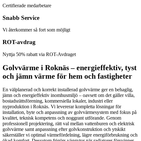
Certifierade medarbetare
Snabb Service
Vi återkommer så fort som möjligt
ROT-avdrag
Nyttja 50% rabatt via ROT-Avdraget
Golvvärme i Roknäs – energieffektiv, tyst
och jämn värme för hem och fastigheter
En välplanerad och korrekt installerad golvvärme ger en behaglig,
jämn och energieffektiv inomhusmiljö – oavsett om det gäller villa,
bostadsrättsförening, kommersiella lokaler, industri eller
nyproduktion i Roknäs. Vi levererar kompletta lösningar för
installation, byte och anpassning av golvvärmesystem med fokus på
kvalitet, teknisk kompetens och noggrant utförande. Genom
professionell projektering, rätt val mellan vattenburen och elektrisk
golvvärme samt anpassning efter golvkonstruktion och ytskikt
säkerställer vi optimal värmefördelning, lägre energiförbrukning och
ökad komfort. Dessutom frigörs väggytor när radiatorer försvinner,