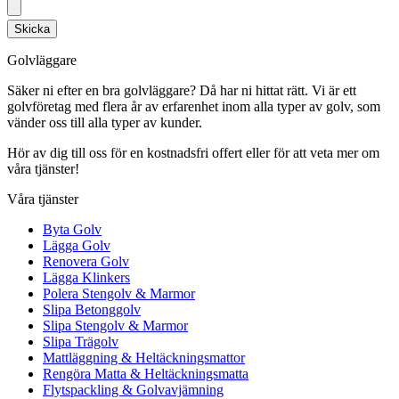
Skicka
Golvläggare
Säker ni efter en bra golvläggare? Då har ni hittat rätt. Vi är ett
golvföretag med flera år av erfarenhet inom alla typer av golv, som
vänder oss till alla typer av kunder.
Hör av dig till oss för en kostnadsfri offert eller för att veta mer om
våra tjänster!
Våra tjänster
Byta Golv
Lägga Golv
Renovera Golv
Lägga Klinkers
Polera Stengolv & Marmor
Slipa Betonggolv
Slipa Stengolv & Marmor
Slipa Trägolv
Mattläggning & Heltäckningsmattor
Rengöra Matta & Heltäckningsmatta
Flytspackling & Golvavjämning