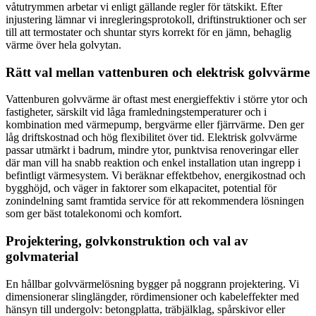
våtutrymmen arbetar vi enligt gällande regler för tätskikt. Efter
injustering lämnar vi inregleringsprotokoll, driftinstruktioner och ser
till att termostater och shuntar styrs korrekt för en jämn, behaglig
värme över hela golvytan.
Rätt val mellan vattenburen och elektrisk golvvärme
Vattenburen golvvärme är oftast mest energieffektiv i större ytor och
fastigheter, särskilt vid låga framledningstemperaturer och i
kombination med värmepump, bergvärme eller fjärrvärme. Den ger
låg driftskostnad och hög flexibilitet över tid. Elektrisk golvvärme
passar utmärkt i badrum, mindre ytor, punktvisa renoveringar eller
där man vill ha snabb reaktion och enkel installation utan ingrepp i
befintligt värmesystem. Vi beräknar effektbehov, energikostnad och
bygghöjd, och väger in faktorer som elkapacitet, potential för
zonindelning samt framtida service för att rekommendera lösningen
som ger bäst totalekonomi och komfort.
Projektering, golvkonstruktion och val av
golvmaterial
En hållbar golvvärmelösning bygger på noggrann projektering. Vi
dimensionerar slinglängder, rördimensioner och kabeleffekter med
hänsyn till undergolv: betongplatta, träbjälklag, spårskivor eller