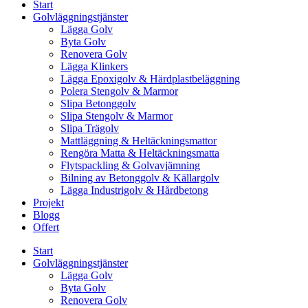
Start
Golvläggningstjänster
Lägga Golv
Byta Golv
Renovera Golv
Lägga Klinkers
Lägga Epoxigolv & Härdplastbeläggning
Polera Stengolv & Marmor
Slipa Betonggolv
Slipa Stengolv & Marmor
Slipa Trägolv
Mattläggning & Heltäckningsmattor
Rengöra Matta & Heltäckningsmatta
Flytspackling & Golvavjämning
Bilning av Betonggolv & Källargolv
Lägga Industrigolv & Hårdbetong
Projekt
Blogg
Offert
Start
Golvläggningstjänster
Lägga Golv
Byta Golv
Renovera Golv