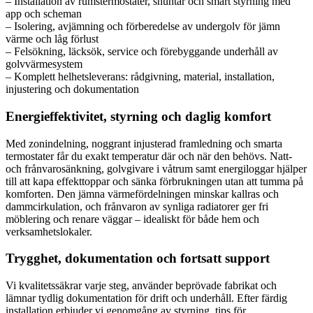
– Installation av rumstermostater, shuntar och smart styrning med
app och scheman
– Isolering, avjämning och förberedelse av undergolv för jämn
värme och låg förlust
– Felsökning, läcksök, service och förebyggande underhåll av
golvvärmesystem
– Komplett helhetsleverans: rådgivning, material, installation,
injustering och dokumentation
Energieffektivitet, styrning och daglig komfort
Med zonindelning, noggrant injusterad framledning och smarta
termostater får du exakt temperatur där och när den behövs. Natt-
och frånvarosänkning, golvgivare i våtrum samt energiloggar hjälper
till att kapa effekttoppar och sänka förbrukningen utan att tumma på
komforten. Den jämna värmefördelningen minskar kallras och
dammcirkulation, och frånvaron av synliga radiatorer ger fri
möblering och renare väggar – idealiskt för både hem och
verksamhetslokaler.
Trygghet, dokumentation och fortsatt support
Vi kvalitetssäkrar varje steg, använder beprövade fabrikat och
lämnar tydlig dokumentation för drift och underhåll. Efter färdig
installation erbjuder vi genomgång av styrning, tips för