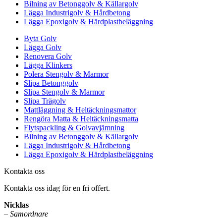
Bilning av Betonggolv & Källargolv
Lägga Industrigolv & Hårdbetong
Lägga Epoxigolv & Härdplastbeläggning
Byta Golv
Lägga Golv
Renovera Golv
Lägga Klinkers
Polera Stengolv & Marmor
Slipa Betonggolv
Slipa Stengolv & Marmor
Slipa Trägolv
Mattläggning & Heltäckningsmattor
Rengöra Matta & Heltäckningsmatta
Flytspackling & Golvavjämning
Bilning av Betonggolv & Källargolv
Lägga Industrigolv & Hårdbetong
Lägga Epoxigolv & Härdplastbeläggning
Kontakta oss
Kontakta oss idag för en fri offert.
Nicklas
–
Samordnare