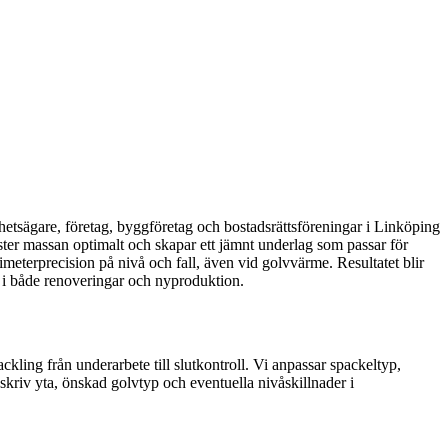
tighetsägare, företag, byggföretag och bostadsrättsföreningar i Linköping
ter massan optimalt och skapar ett jämnt underlag som passar för
imeterprecision på nivå och fall, även vid golvvärme. Resultatet blir
r i både renoveringar och nyproduktion.
ackling från underarbete till slutkontroll. Vi anpassar spackeltyp,
kriv yta, önskad golvtyp och eventuella nivåskillnader i