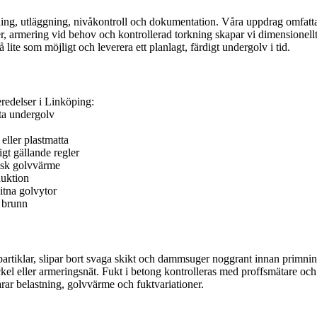
ng, utläggning, nivåkontroll och dokumentation. Våra uppdrag omfattar v
r, armering vid behov och kontrollerad torkning skapar vi dimensionell
 lite som möjligt och leverera ett planlagt, färdigt undergolv i tid.
eredelser i Linköping:
kta undergolv
 eller plastmatta
gt gällande regler
risk golvvärme
duktion
itna golvytor
t brunn
partiklar, slipar bort svaga skikt och dammsuger noggrant innan primning
ckel eller armeringsnät. Fukt i betong kontrolleras med proffsmätare och
rar belastning, golvvärme och fuktvariationer.