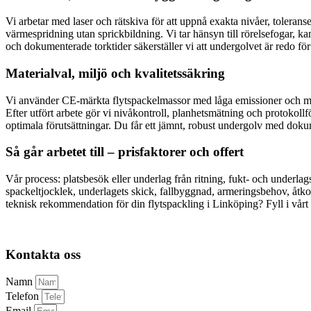
Vi arbetar med laser och rätskiva för att uppnå exakta nivåer, tolera
värmespridning utan sprickbildning. Vi tar hänsyn till rörelsefogar, 
och dokumenterade torktider säkerställer vi att undergolvet är redo för 
Materialval, miljö och kvalitetssäkring
Vi använder CE-märkta flytspackelmassor med låga emissioner och mil
Efter utfört arbete gör vi nivåkontroll, planhetsmätning och protokollf
optimala förutsättningar. Du får ett jämnt, robust undergolv med dokume
Så går arbetet till – prisfaktorer och offert
Vår process: platsbesök eller underlag från ritning, fukt- och underla
spackeltjocklek, underlagets skick, fallbyggnad, armeringsbehov, åtkoms
teknisk rekommendation för din flytspackling i Linköping? Fyll i vår
Kontakta oss
Namn
Telefon
Email