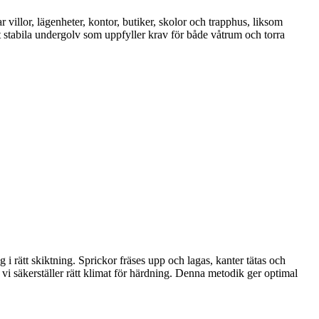
illor, lägenheter, kontor, butiker, skolor och trapphus, liksom
t stabila undergolv som uppfyller krav för både våtrum och torra
 i rätt skiktning. Sprickor fräses upp och lagas, kanter tätas och
 vi säkerställer rätt klimat för härdning. Denna metodik ger optimal