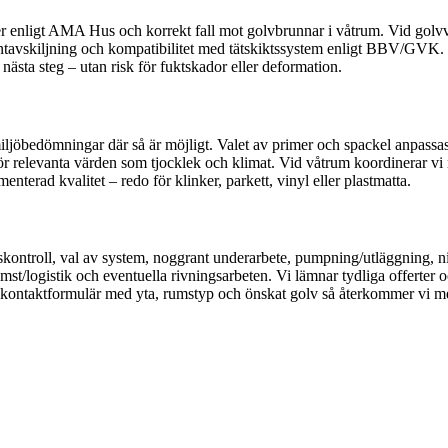
nser enligt AMA Hus och korrekt fall mot golvbrunnar i våtrum. Vid golv
kantavskiljning och kompatibilitet med tätskiktssystem enligt BBV/GVK.
nästa steg – utan risk för fuktskador eller deformation.
jöbedömningar där så är möjligt. Valet av primer och spackel anpassas
ör relevanta värden som tjocklek och klimat. Vid våtrum koordinerar vi med
nterad kvalitet – redo för klinker, parkett, vinyl eller plastmatta.
gskontroll, val av system, noggrant underarbete, pumpning/utläggning, niv
t/logistik och eventuella rivningsarbeten. Vi lämnar tydliga offerter oc
t kontaktformulär med yta, rumstyp och önskat golv så återkommer vi m