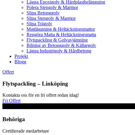
Lägga Epoxigolv & Härdplastbeläggning
Polera Stengolv & Marmor
Slipa Betonggolv
Slipa Stengolv & Marmor
Slipa Trägolv
Mattläggning & Heltäckningsmattor
Rengöra Matta & Heltäckningsmatta
Flytspackling & Golvavjämning
Bilning av Betonggolv & Källargolv
Lägga Industrigolv & Hårdbetong
Projekt
Blogg
Offert
Flytspackling – Linköping
Kontakta oss för en fri offert redan idag!
Fri Offert
Behöriga
Certifierade medarbetare