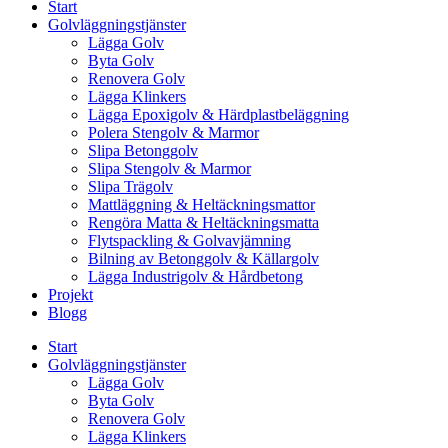
Start
Golvläggningstjänster
Lägga Golv
Byta Golv
Renovera Golv
Lägga Klinkers
Lägga Epoxigolv & Härdplastbeläggning
Polera Stengolv & Marmor
Slipa Betonggolv
Slipa Stengolv & Marmor
Slipa Trägolv
Mattläggning & Heltäckningsmattor
Rengöra Matta & Heltäckningsmatta
Flytspackling & Golvavjämning
Bilning av Betonggolv & Källargolv
Lägga Industrigolv & Hårdbetong
Projekt
Blogg
Start
Golvläggningstjänster
Lägga Golv
Byta Golv
Renovera Golv
Lägga Klinkers