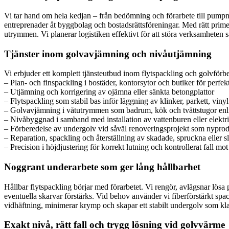
Vi tar hand om hela kedjan – från bedömning och förarbete till pumpni
entreprenader åt byggbolag och bostadsrättsföreningar. Med rätt prime
utrymmen. Vi planerar logistiken effektivt för att störa verksamheten så
Tjänster inom golvavjämning och nivåutjämning
Vi erbjuder ett komplett tjänsteutbud inom flytspackling och golvförb
– Plan- och finspackling i bostäder, kontorsytor och butiker för perfe
– Utjämning och korrigering av ojämna eller sänkta betongplattor
– Flytspackling som stabil bas inför läggning av klinker, parkett, vinyl
– Golvavjämning i våtutrymmen som badrum, kök och tvättstugor enli
– Nivåbyggnad i samband med installation av vattenburen eller elekt
– Förberedelse av undergolv vid såväl renoveringsprojekt som nypro
– Reparation, spackling och återställning av skadade, spruckna eller sl
– Precision i höjdjustering för korrekt lutning och kontrollerat fall mo
Noggrant underarbete som ger lång hållbarhet
Hållbar flytspackling börjar med förarbetet. Vi rengör, avlägsnar lösa 
eventuella skarvar förstärks. Vid behov använder vi fiberförstärkt spa
vidhäftning, minimerar krymp och skapar ett stabilt undergolv som kla
Exakt nivå, rätt fall och trygg lösning vid golvvärme