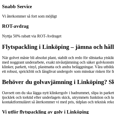
Snabb Service
Vi återkommer så fort som möjligt
ROT-avdrag
Nyttja 50% rabatt via ROT-Avdraget
Flytspackling i Linköping – jämna och håll
När golvet måste bli absolut plant, stabilt och redo för slitstarka ytsk
med noggrant underarbete, exakt nivåutjämning och säker golvkonstruk
klinker, parkett, vinyl, plastmatta och andra beläggningar. Våra utbild
ett robust, sprickfritt och långlivat undergolv som minskar risken fö
Behöver du golvavjämning i Linköping? Sk
Oavsett om du ska lägga nytt klinkergolv i badrummet, slipa in parkett i
tjocklek och torktid efter underlagets skick, utrymmets funktion och 
kontaktformuläret så återkommer vi med pris, tidplan och teknisk re
Vi utför flytspackling av golv i Linköping