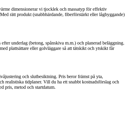
värme dimensionerar vi tjocklek och massatyp för effektiv
 Med rätt produkt (snabbhärdande, fiberförstärkt eller lågbyggande)
 efter underlag (betong, spånskiva m.m.) och planerad beläggning.
 plattsättare eller golvläggare så att tätskikt och ytskikt får
åjustering och slutbesiktning. Pris beror främst på yta,
h realistiska tidplaner. Vill du ha ett snabbt kostnadsförslag och
ed pris, metod och startdatum.