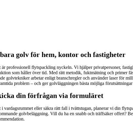
bara golv för hem, kontor och fastigheter
ikt är professionell flytspackling nyckeln. Vi hjälper privatpersoner, fas
tion som håller över tid. Med rätt metodik, fuktmätning och primer fäs
ade golvtekniker arbetar enligt branschregler och använder laser för mill
r framtida problem – och ger golvläggningen bästa möjliga förutsättninga
icka din förfrågan via formuläret
 vardagsrummet eller säkra rätt fall i tvättstugan, planerar vi din flytsp
kommande golvbeläggning. Vill du ha en snabb och träffsäker offert? Bes
kommendation.