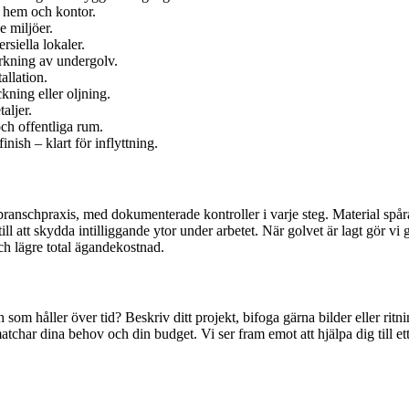
r hem och kontor.
e miljöer.
rsiella lokaler.
ärkning av undergolv.
allation.
kning eller oljning.
aljer.
ch offentliga rum.
nish – klart för inflyttning.
 branschpraxis, med dokumenterade kontroller i varje steg. Material sp
ill att skydda intilliggande ytor under arbetet. När golvet är lagt gör
och lägre total ägandekostnad.
 som håller över tid? Beskriv ditt projekt, bifoga gärna bilder eller ri
tchar dina behov och din budget. Vi ser fram emot att hjälpa dig till ett