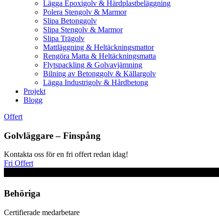
Lägga Epoxigolv & Härdplastbeläggning
Polera Stengolv & Marmor
Slipa Betonggolv
Slipa Stengolv & Marmor
Slipa Trägolv
Mattläggning & Heltäckningsmattor
Rengöra Matta & Heltäckningsmatta
Flytspackling & Golvavjämning
Bilning av Betonggolv & Källargolv
Lägga Industrigolv & Hårdbetong
Projekt
Blogg
Offert
Golvläggare – Finspång
Kontakta oss för en fri offert redan idag!
Fri Offert
Behöriga
Certifierade medarbetare