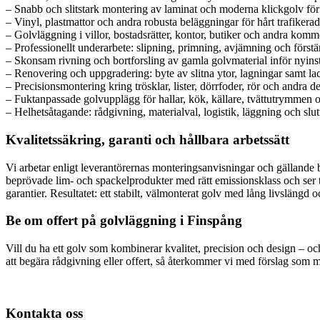
– Snabb och slitstark montering av laminat och moderna klickgolv fö
– Vinyl, plastmattor och andra robusta beläggningar för hårt trafikerad
– Golvläggning i villor, bostadsrätter, kontor, butiker och andra komme
– Professionellt underarbete: slipning, primning, avjämning och först
– Skonsam rivning och bortforsling av gamla golvmaterial inför nyinst
– Renovering och uppgradering: byte av slitna ytor, lagningar samt lac
– Precisionsmontering kring trösklar, lister, dörrfoder, rör och andra det
– Fuktanpassade golvupplägg för hallar, kök, källare, tvättutrymmen o
– Helhetsåtagande: rådgivning, materialval, logistik, läggning och slutfi
Kvalitetssäkring, garanti och hållbara arbetssätt
Vi arbetar enligt leverantörernas monteringsanvisningar och gällande
beprövade lim- och spackelprodukter med rätt emissionsklass och ser t
garantier. Resultatet: ett stabilt, välmonterat golv med lång livslängd 
Be om offert på golvläggning i Finspång
Vill du ha ett golv som kombinerar kvalitet, precision och design – och
att begära rådgivning eller offert, så återkommer vi med förslag som ma
Kontakta oss