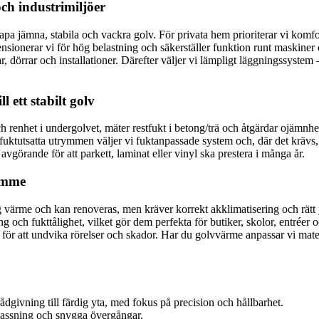
och industrimiljöer
 jämna, stabila och vackra golv. För privata hem prioriterar vi komfort
dimensionerar vi för hög belastning och säkerställer funktion runt maskin
 dörrar och installationer. Därefter väljer vi lämpligt läggningssystem –
 ett stabilt golv
 och renhet i undergolvet, mäter restfukt i betong/trä och åtgärdar ojäm
. I fuktutsatta utrymmen väljer vi fuktanpassade system och, där det kräv
 avgörande för att parkett, laminat eller vinyl ska prestera i många år.
rymme
ig värme och kan renoveras, men kräver korrekt akklimatisering och rätt 
ng och fukttålighet, vilket gör dem perfekta för butiker, skolor, entréer
ör att undvika rörelser och skador. Har du golvvärme anpassar vi mater
rådgivning till färdig yta, med fokus på precision och hållbarhet.
 passning och snygga övergångar.