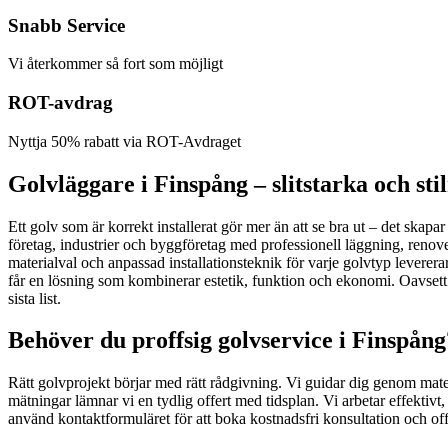
Snabb Service
Vi återkommer så fort som möjligt
ROT-avdrag
Nyttja 50% rabatt via ROT-Avdraget
Golvläggare i Finspång – slitstarka och sti
Ett golv som är korrekt installerat gör mer än att se bra ut – det skapa
företag, industrier och byggföretag med professionell läggning, renov
materialval och anpassad installationsteknik för varje golvtyp levererar
får en lösning som kombinerar estetik, funktion och ekonomi. Oavsett om d
sista list.
Behöver du proffsig golvservice i Finspån
Rätt golvprojekt börjar med rätt rådgivning. Vi guidar dig genom mate
mätningar lämnar vi en tydlig offert med tidsplan. Vi arbetar effekti
använd kontaktformuläret för att boka kostnadsfri konsultation och off