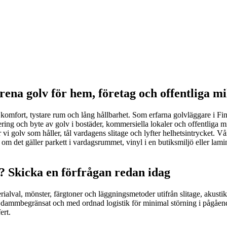
lrena golv för hem, företag och offentliga mi
r komfort, tystare rum och lång hållbarhet. Som erfarna golvläggare i Fin
ering och byte av golv i bostäder, kommersiella lokaler och offentliga
 vi golv som håller, tål vardagens slitage och lyfter helhetsintrycket. Vå
et gäller parkett i vardagsrummet, vinyl i en butiksmiljö eller laminat i 
g? Skicka en förfrågan redan idag
rialval, mönster, färgtoner och läggningsmetoder utifrån slitage, akusti
vt, dammbegränsat och med ordnad logistik för minimal störning i pågåen
ert.