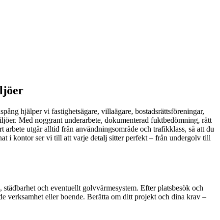
ljöer
spång hjälper vi fastighetsägare, villaägare, bostadsrättsföreningar,
 miljöer. Med noggrant underarbete, dokumenterad fuktbedömning, rätt
rt arbete utgår alltid från användningsområde och trafikklass, så att du
kontor ser vi till att varje detalj sitter perfekt – från undergolv till
k, städbarhet och eventuellt golvvärmesystem. Efter platsbesök och
de verksamhet eller boende. Berätta om ditt projekt och dina krav –