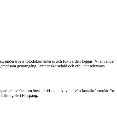
åras, underarbete fotodokumenteras och fuktvärden loggas. Vi använder
 vi gemensam genomgång, lämnar skötselråd och erbjuder relevanta
tningar och berätta om önskad tidsplan. Använd vårt kontaktformulär för
 bättre golv i Finspång.