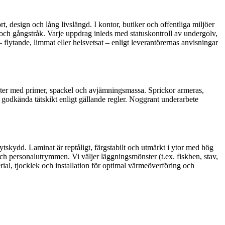
, design och lång livslängd. I kontor, butiker och offentliga miljöer
er och gångstråk. Varje uppdrag inleds med statuskontroll av undergolv,
 flytande, limmat eller helsvetsat – enligt leverantörernas anvisningar
nheter med primer, spackel och avjämningsmassa. Sprickor armeras,
s, godkända tätskikt enligt gällande regler. Noggrant underarbete
ytskydd. Laminat är reptåligt, färgstabilt och utmärkt i ytor med hög
 och personalutrymmen. Vi väljer läggningsmönster (t.ex. fiskben, stav,
ial, tjocklek och installation för optimal värmeöverföring och