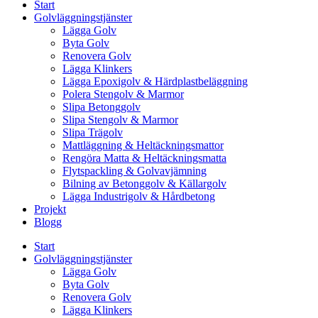
Start
Golvläggningstjänster
Lägga Golv
Byta Golv
Renovera Golv
Lägga Klinkers
Lägga Epoxigolv & Härdplastbeläggning
Polera Stengolv & Marmor
Slipa Betonggolv
Slipa Stengolv & Marmor
Slipa Trägolv
Mattläggning & Heltäckningsmattor
Rengöra Matta & Heltäckningsmatta
Flytspackling & Golvavjämning
Bilning av Betonggolv & Källargolv
Lägga Industrigolv & Hårdbetong
Projekt
Blogg
Start
Golvläggningstjänster
Lägga Golv
Byta Golv
Renovera Golv
Lägga Klinkers