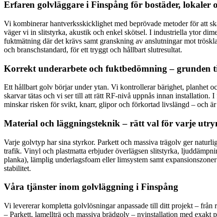
Erfaren golvläggare i Finspång för bostäder, lokaler 
Vi kombinerar hantverksskicklighet med beprövade metoder för att skapa
väger vi in slitstyrka, akustik och enkel skötsel. I industriella ytor 
fuktmätning där det krävs samt granskning av anslutningar mot trösklar,
och branschstandard, för ett tryggt och hållbart slutresultat.
Korrekt underarbete och fuktbedömning – grunden till
Ett hållbart golv börjar under ytan. Vi kontrollerar bärighet, planhet
skarvar tätas och vi ser till att rätt RF-nivå uppnås innan installation
minskar risken för svikt, knarr, glipor och förkortad livslängd – och är
Material och läggningsteknik – rätt val för varje ut
Varje golvtyp har sina styrkor. Parkett och massiva trägolv ger naturl
trafik. Vinyl och plastmatta erbjuder överlägsen slitstyrka, ljuddämpni
planka), lämplig underlagsfoam eller limsystem samt expansionszoner f
stabilitet.
Våra tjänster inom golvläggning i Finspång
Vi levererar kompletta golvlösningar anpassade till ditt projekt – från 
– Parkett, lamellträ och massiva brädgolv – nyinstallation med exakt